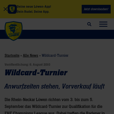
Deine neue Löwen-App!
Jetzt downloaden!
Dein Rudel. Deine App.
Suchfeld öffnen
Navig
Startseite
»
Alle News
»
Wildcard-Turnier
Veröffentlichung:
6. August 2010
Wildcard-Turnier
Anwurfzeiten stehen, Vorverkauf läuft
Die Rhein-Neckar Löwen richten vom 3. bis zum 5.
September das Wildcard-Turnier zur Qualifikation für die
EHF Champions League aus. Dabei treffen die Badener in