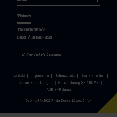
sie
Links
Navigation
klicken
hier
Navigation
öffnen,
sie
Tickets
öffnen,
dann
hier
dann
klicken
Tickethotline:
klicken
sie
0621 / 18190-333
sie
hier
hier
Online Tickets bestellen
Kontakt
Impressum
Datenschutz
Barrierefreiheit
Cookie-Einstellungen
Hausordnung SNP DOME
AGB SNP dome
Copyright © 2026 Rhein-Neckar Löwen GmbH