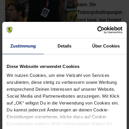
kann. Die
Trainingsbedingungen
sind ideal, das Umfeld
ist toll. Wir haben die
SAP ARENA, das ist eine tolle Festung für uns und ich habe
die Möglichkeit, mit den besten Spielern zusammen zu
Zustimmung
Details
Über Cookies
arbeiten. Zudem hat der Klub hochgesteckte Ziele, das
passt zu mir. Ich bin sehr froh, in den kommenden Jahren
Diese Webseite verwendet Cookies
bei den Löwen arbeiten zu können.
Wir nutzen Cookies, um eine Vielzahl von Services
Im Umfeld des Klubs träumt man davon, einen Titel zu
anzubieten, diese stetig zu verbessern sowie Werbung
gewinnen. Der Druck ist also sehr hoch für Sie?
entsprechend Deinen Interessen auf unserer Website,
Social Media und Partnerwebsites anzuzeigen. Mit Klick
Das ist kein Problem, denn ich stecke mir selbst ja auch
auf „OK“ willigst Du in die Verwendung von Cookies ein.
Ziele. Und die sind sehr hoch gesteckt, so dass mich die
Du kannst jederzeit Änderungen an deinen Cookie-
Wünsche der Fans und der Sponsoren nicht überraschen
Einstellungen vornehmen, klicke dazu auf Cookie-
können. Es ist ja normal, dass von einem Titel geträumt
Einstellungen ändern. Mehr Informationen findest Du