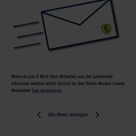
Wenn du per E-Mail über Aktuelles aus der Löwenwelt
informiert werden willst, kannst du den Rhein-Neckar Löwen
Newsletter
hier abonnieren
.
Post
Alle News anzeigen
previous
newst
navigation
News:
News: