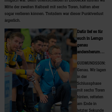
möglich war. Beim Unentschieden in Lübbecke führten wir
Mitte der zweiten Halbzeit mit sechs Toren, hätten aber
sogar verlieren können. Trotzdem war dieser Punktverlust
ärgerlich.
Dafür lief es für
euch in Lemgo
genau
andersherum…
GUDMUNDSSON:
Genau. Wir lagen
in der
Schlussphase
mit sechs Toren
hinten, retteten
am Ende in
letzter Sekunde