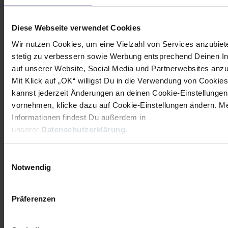
Gruppe den ersten Platz gesichert und mit KIF Kolding-
Kopenhagen eine Mannschaft hinter uns gelassen, die
Diese Webseite verwendet Cookies
locker in der Champions League mithalten könnte.
Wir nutzen Cookies, um eine Vielzahl von Services anzubiet
Auch Magdeburg wurde souverän Gruppensieger.
stetig zu verbessern sowie Werbung entsprechend Deinen I
auf unserer Website, Social Media und Partnerwebsites anz
GUDMUNDSSON: Umso ärgerlicher ist dieser seltsame
Mit Klick auf „OK“ willigst Du in die Verwendung von Cookies
Modus mit nur drei Viertelfinalspielen. Und das alles nur,
kannst jederzeit Änderungen an deinen Cookie-Einstellungen
weil Nantes fürs Final Four gesetzt wurde. Ich hoffe, die
vornehmen, klicke dazu auf Cookie-Einstellungen ändern. M
EHF überdenkt diese merkwürdige Regel für die nächste
Informationen findest Du außerdem in
Saison.
unserer
Datenschutzerklärung
.
Noch schöner wäre es, wenn ihr euch in der nächsten
Einwilligungsauswahl
Spielzeit über den Modus des EHF-Cups überhaupt keine
Notwendig
Gedanken machen müsstet…
Präferenzen
GUDMUNDSSON: Das stimmt. Wir alle hoffen, dass es mit
der Qualifikation für die Champions League klappt. Aber ich