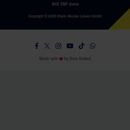
AGB SNP dome
Copyright © 2026 Rhein-Neckar Löwen GmbH
Besucht uns auf Facebook
Besucht uns auf Twitter
Besucht uns auf Instagram
Besucht uns auf Youtube
Besucht uns auf TikTo
Besucht uns auf 
Made with
by
Dots United