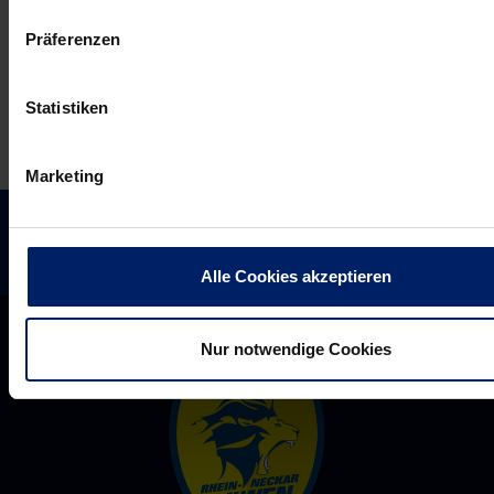
und
geht’s
Präferenzen
die
los!
Löwen
auf
Statistiken
dem
Weg
Marketing
nach
oben
Alle Cookies akzeptieren
Nur notwendige Cookies