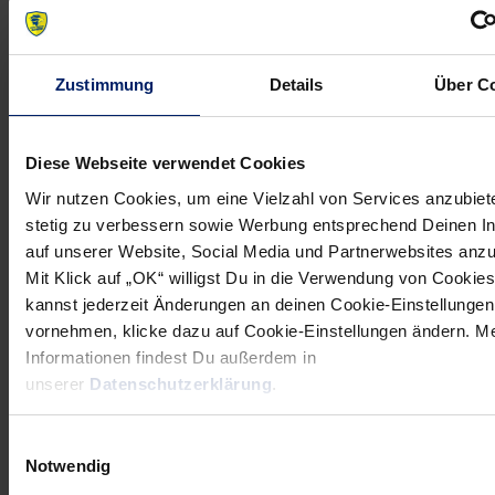
NEWSLETTER
Zustimmung
Details
Über C
Wenn du per E-Mail über Aktuelles aus der Löwenwelt
informiert werden willst, kannst du den Rhein-Neckar Löwen
Diese Webseite verwendet Cookies
Newsletter
hier abonnieren
.
Wir nutzen Cookies, um eine Vielzahl von Services anzubiet
stetig zu verbessern sowie Werbung entsprechend Deinen I
auf unserer Website, Social Media und Partnerwebsites anz
Post
Alle News anzeigen
Mit Klick auf „OK“ willigst Du in die Verwendung von Cookies
previous
newst
navigation
kannst jederzeit Änderungen an deinen Cookie-Einstellungen
News:
News:
vornehmen, klicke dazu auf Cookie-Einstellungen ändern. M
Informationen findest Du außerdem in
Lehrjahre
Vorverkauf
unserer
Datenschutzerklärung
.
im
erste
Schleudergang:
Löwen-
Einwilligungsauswahl
David
Heimspiele:
Notwendig
Szlezak
Jetzt