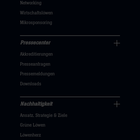
Networking
hier
Wirtschaftslöwen
Mikrosponsoring
Pressecenter
Business
Akkreditierungen
Navigation
öffnen,
Presseanfragen
dann
Pressemeldungen
klicken
Downloads
sie
hier
Nachhaltigkeit
Nachhaltigkeit
Ansatz, Strategie & Ziele
Navigation
öffnen,
Grüne Löwen
dann
Löwenherz