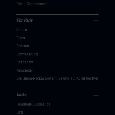
klicken
Unser Commitment
sie
hier
Für Fans
Für
Videos
Fans
Navigation
Fotos
öffnen,
Podcast
dann
Connys Rudel
klicken
Roadshow
sie
Newsletter
hier
Die Rhein-Neckar Löwen live und auf Abruf bei Dyn
Links
Links
Handball-Bundesliga
Navigation
öffnen,
DYN