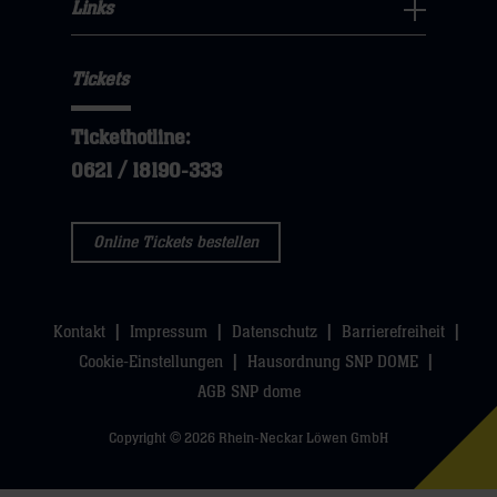
Fans
Links
dann
sie
Links
Navigation
klicken
hier
Navigation
öffnen,
sie
Tickets
öffnen,
dann
hier
dann
klicken
Tickethotline:
klicken
sie
0621 / 18190-333
sie
hier
hier
Online Tickets bestellen
Kontakt
Impressum
Datenschutz
Barrierefreiheit
Cookie-Einstellungen
Hausordnung SNP DOME
AGB SNP dome
Copyright © 2026 Rhein-Neckar Löwen GmbH