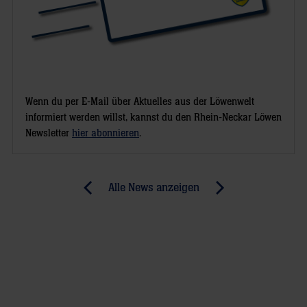
Wenn du per E-Mail über Aktuelles aus der Löwenwelt
informiert werden willst, kannst du den Rhein-Neckar Löwen
Newsletter
hier abonnieren
.
Post
Alle News anzeigen
previous
newst
navigation
News:
News:
Löwen
Zurück
vor
an
dem
der
nächsten
Spitze-