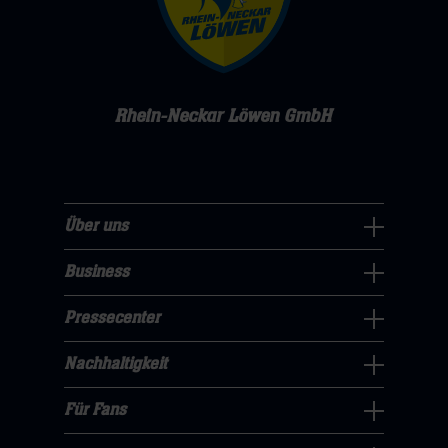
Rhein-Neckar Löwen GmbH
Über uns
Über
uns
Business
Pressecenter
Navigation
Navigation
Pressecenter
öffnen,
Business
öffnen,
dann
Navigation
Nachhaltigkeit
dann
klicken
Nachhaltigkeit
öffnen,
klicken
sie
Navigation
Für Fans
dann
sie
Für
hier
öffnen,
klicken
hier