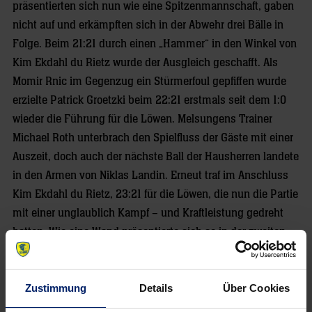
präsentierten sich nun wie eine Spitzenmannschaft, gaben
nicht auf und erkämpften sich in der Abwehr drei Bälle in
Folge. Beim 21:21 durch einen „Hammer“ in den Winkel von
Kim Ekdahl du Rietz wurde der Ausgleich geschafft. Als
Momir Rnic im Gegenzug ein Stürmerfoul gepfiffen wurde
erzielte Patrick Groetzki beim 22:21 erstmals seit dem 1:0
wieder die Führung für die Löwen. Melsungens Trainer
Michael Roth unterbrach den Spielfluss der Gäste mit einer
Auszeit, doch auch der nächste Ball der Hausherren landete
in den Armen von Niklas Landin. Erneut traf im Anschluss
Kim Ekdahl du Rietz, 23:21 für die Löwen, die nun die Partie
mit einer unglaublich Kampf – und Kraftleistung gedreht
hatten. Wie eine Wand präsentierte sich so in der zweiten
Hälfte Niklas Landin im Tor, der Däne wurde zum Alptraum
für die Melsunger Werfer und ermöglichte mit seinen
Zustimmung
Details
Über Cookies
Paraden seiner Mannschaft den Ausbau der Führung. Eine
Viertelstunde vor dem Ende lagen die Löwen beim 24:21