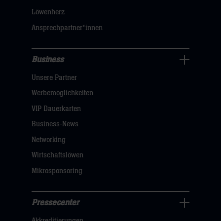
klicken
Löwenherz
sie
Ansprechpartner*innen
hier
Business
Pressecenter
Unsere Partner
Navigation
öffnen,
Werbemöglichkeiten
dann
VIP Dauerkarten
klicken
Business-News
sie
Networking
hier
Wirtschaftslöwen
Mikrosponsoring
Pressecenter
Business
Akkreditierungen