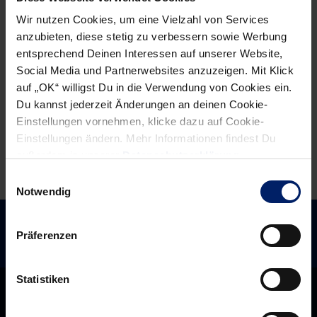
Gensheimer
völlig
Wir nutzen Cookies, um eine Vielzahl von Services
gelingt
verschiedene
anzubieten, diese stetig zu verbessern sowie Werbung
die
Halbzeiten
entsprechend Deinen Interessen auf unserer Website,
Wende
Social Media und Partnerwebsites anzuzeigen. Mit Klick
(BNN)
auf „OK“ willigst Du in die Verwendung von Cookies ein.
Du kannst jederzeit Änderungen an deinen Cookie-
Einstellungen vornehmen, klicke dazu auf Cookie-
Einstellungen ändern. Mehr Informationen findest Du
außerdem in unserer
Datenschutzerklärung
.
Einwilligungsauswahl
Notwendig
Präferenzen
Statistiken