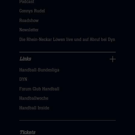
Podcast
dann
Connys Rudel
klicken
Roadshow
sie
Newsletter
hier
Die Rhein-Neckar Löwen live und auf Abruf bei Dyn
Links
Links
Handball-Bundesliga
Navigation
öffnen,
DYN
dann
Forum Club Handball
klicken
Handballwoche
sie
Handball Inside
hier
Tickets