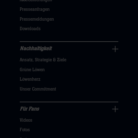
Navigation
öffnen,
Presseanfragen
dann
Pressemeldungen
klicken
Downloads
sie
hier
Nachhaltigkeit
Nachhaltigkeit
Ansatz, Strategie & Ziele
Navigation
öffnen,
Grüne Löwen
dann
Löwenherz
klicken
Unser Commitment
sie
hier
Für Fans
Für
Videos
Fans
Navigation
Fotos
öffnen,