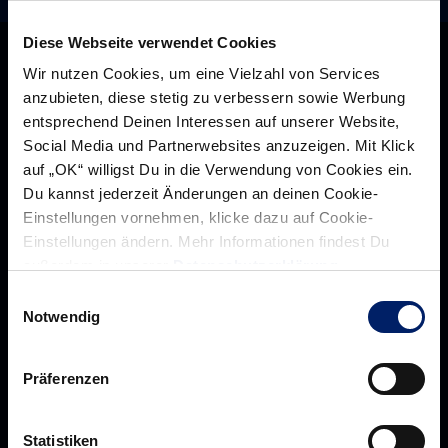
Diese Webseite verwendet Cookies
Wir nutzen Cookies, um eine Vielzahl von Services
anzubieten, diese stetig zu verbessern sowie Werbung
entsprechend Deinen Interessen auf unserer Website,
Social Media und Partnerwebsites anzuzeigen. Mit Klick
auf „OK“ willigst Du in die Verwendung von Cookies ein.
Du kannst jederzeit Änderungen an deinen Cookie-
Einstellungen vornehmen, klicke dazu auf Cookie-
Einstellungen ändern. Mehr Informationen findest Du
außerdem in unserer
Datenschutzerklärung
.
Rhein-Neckar Löwen GmbH
Einwilligungsauswahl
Notwendig
Präferenzen
Über uns
Über
Statistiken
Werte der Löwen
uns