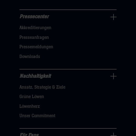
Pressecenter
Business
Akkreditierungen
Navigation
öffnen,
Presseanfragen
dann
Pressemeldungen
klicken
Downloads
sie
hier
Nachhaltigkeit
Nachhaltigkeit
Ansatz, Strategie & Ziele
Navigation
öffnen,
Grüne Löwen
dann
Löwenherz
klicken
Unser Commitment
sie
hier
Für Fans