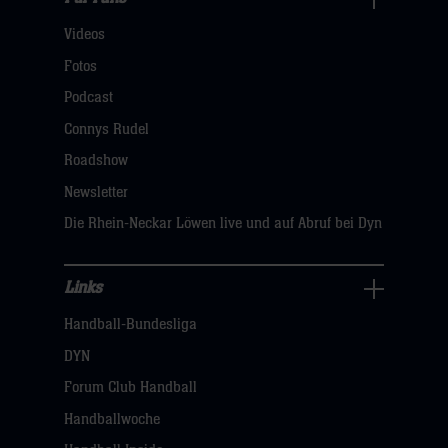
Für
Videos
Fans
Navigation
Fotos
öffnen,
Podcast
dann
Connys Rudel
klicken
Roadshow
sie
Newsletter
hier
Die Rhein-Neckar Löwen live und auf Abruf bei Dyn
Links
Links
Handball-Bundesliga
Navigation
öffnen,
DYN
dann
Forum Club Handball
klicken
Handballwoche
sie