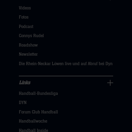
Für
Pause
Videos
Fans
mit
Navigation
Fotos
15:12
öffnen,
führte.
Podcast
dann
Nach
Connys Rudel
klicken
dem
Roadshow
sie
Seitenwechsel
Newsletter
hier
gelang
Die Rhein-Neckar Löwen live und auf Abruf bei Dyn
es
Velenje
nicht
Links
Links
mehr,
Handball-Bundesliga
Navigation
näher
öffnen,
DYN
heranzukommen.
dann
Forum Club Handball
Zu
klicken
viele
Handballwoche
sie
technische
Handball Inside