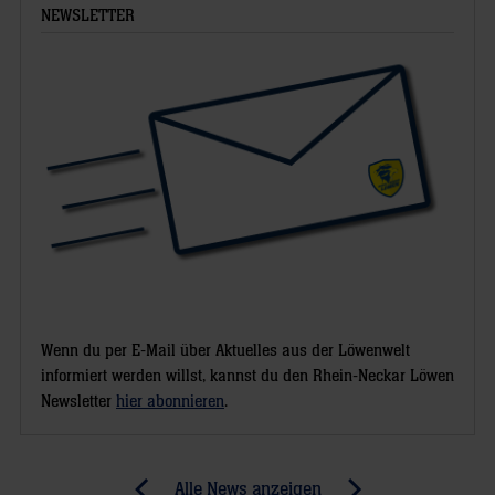
hat
NEWSLETTER
sich
beim
Wildcard-
Turnier
die
Chance
erhalten,
sich
für
die
Champions
Wenn du per E-Mail über Aktuelles aus der Löwenwelt
League
informiert werden willst, kannst du den Rhein-Neckar Löwen
Newsletter
hier abonnieren
.
zu
qualifizieren.
Am
Post
Alle News anzeigen