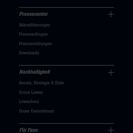
Iberer
Pressecenter
auf
Business
Torwart
Akkreditierungen
Navigation
Vicente
öffnen,
Presseanfragen
Alamo
dann
Pressemeldungen
verlassen,
klicken
Downloads
der
sie
mit
hier
seinen
Nachhaltigkeit
Nachhaltigkeit
Paraden
Ansatz, Strategie & Ziele
Navigation
dafür
öffnen,
Grüne Löwen
sorgte,
dann
Löwenherz
dass
klicken
León
Unser Commitment
sie
bereits
hier
zur
Für Fans