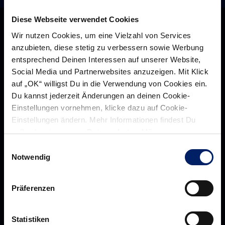
27:21
(15:12).
Diese Webseite verwendet Cookies
Sollten
Wir nutzen Cookies, um eine Vielzahl von Services
die
anzubieten, diese stetig zu verbessern sowie Werbung
entsprechend Deinen Interessen auf unserer Website,
Rhein-
Social Media und Partnerwebsites anzuzeigen. Mit Klick
Neckar
auf „OK“ willigst Du in die Verwendung von Cookies ein.
Löwen
Du kannst jederzeit Änderungen an deinen Cookie-
am
Einstellungen vornehmen, klicke dazu auf Cookie-
Abend
Einstellungen ändern. Mehr Informationen findest Du
gegen
außerdem in unserer
Datenschutzerklärung
.
Bjerringbro-
Rhein-Neckar Löwen GmbH
Einwilligungsauswahl
Silkeborg
Notwendig
aus
Dänemark
Präferenzen
gewinnen,
Über uns
Über
käme
Werte der Löwen
uns
Statistiken
es