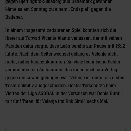
gegen Bjerringbro-Silkeborg aus Dänemark gewinnen,
käme es am Sonntag zu einem „Endspiel“ gegen die
Badener.
In einem insgesamt zerfahrenen Spiel konnten sich die
Iberer auf Torwart Vicente Alamo verlassen, der mit seinen
Paraden dafür sorgte, dass León bereits zur Pause mit 15:12
führte. Nach dem Seitenwechsel gelang es Velenje nicht
mehr, näher heranzukommen. Zu viele technische Fehler
verhinderten ein Aufbäumen, das ihnen noch am Vortag
gegen die Löwen gelungen war. Velenje ist damit als erstes
Team definitiv ausgeschieden. Bester Torschütze beim
Vierten der Liga ASOBAL in der Vorsaison war Denis Buntić
mit fünf Toren, für Velenje traf Rok Simić sechs Mal.
Ademar
León