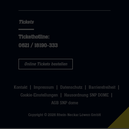
hier
Fehler
verhinderten
ein
Tickets
Aufbäumen,
das
Tickethotline:
ihnen
0621 / 18190-333
noch
am
Online Tickets bestellen
Vortag
gegen
die
Kontakt
Impressum
Datenschutz
Barrierefreiheit
Löwen
Cookie-Einstellungen
Hausordnung SNP DOME
gelungen
AGB SNP dome
war.
Velenje
Copyright © 2026 Rhein-Neckar Löwen GmbH
ist