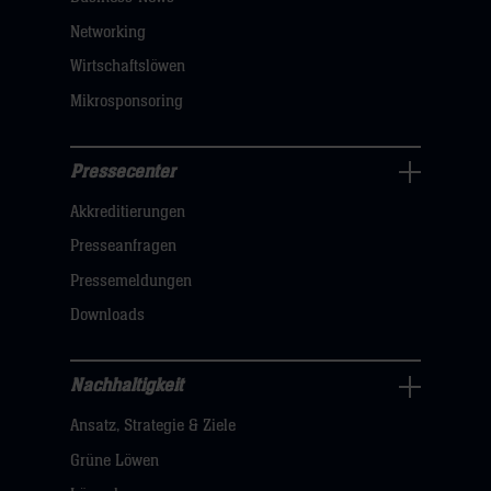
sie
Networking
hier
Wirtschaftslöwen
Mikrosponsoring
Pressecenter
Business
Akkreditierungen
Navigation
öffnen,
Presseanfragen
dann
Pressemeldungen
klicken
Downloads
sie
hier
Nachhaltigkeit
Nachhaltigkeit
Ansatz, Strategie & Ziele
Navigation
öffnen,
Grüne Löwen
dann