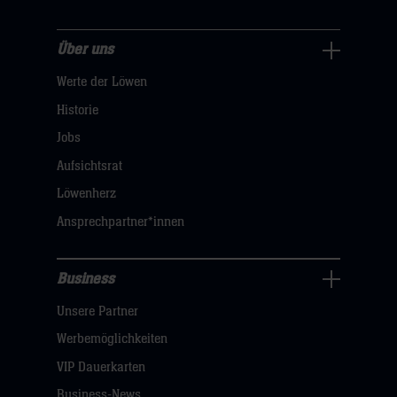
Über uns
Über
Werte der Löwen
uns
Navigation
Historie
öffnen,
Jobs
dann
Aufsichtsrat
klicken
Löwenherz
sie
Ansprechpartner*innen
hier
Business
Pressecenter
Unsere Partner
Navigation
öffnen,
Werbemöglichkeiten
dann
VIP Dauerkarten
klicken
Business-News