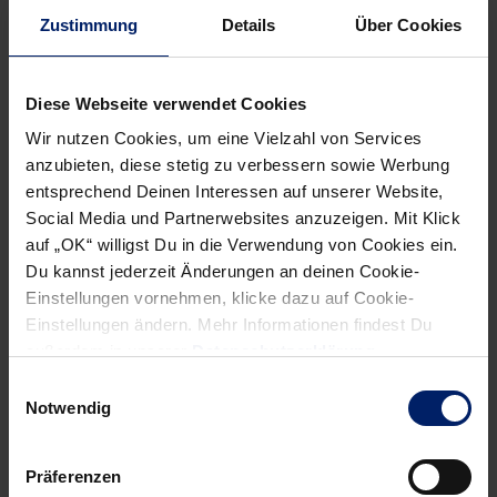
informiert werden willst, kannst du den Rhein-Neckar Löwen
Zustimmung
Details
Über Cookies
Newsletter
hier abonnieren
.
Diese Webseite verwendet Cookies
Post
Alle News anzeigen
Wir nutzen Cookies, um eine Vielzahl von Services
previous
newst
navigation
anzubieten, diese stetig zu verbessern sowie Werbung
News:
News:
entsprechend Deinen Interessen auf unserer Website,
„Das
Storm:
Social Media und Partnerwebsites anzuzeigen. Mit Klick
tut
Der
auf „OK“ willigst Du in die Verwendung von Cookies ein.
weh“
Ertrag
Du kannst jederzeit Änderungen an deinen Cookie-
(BNN)
stimmt
Einstellungen vornehmen, klicke dazu auf Cookie-
nicht!
Einstellungen ändern. Mehr Informationen findest Du
(RNZ)
außerdem in unserer
Datenschutzerklärung
.
Einwilligungsauswahl
Notwendig
Präferenzen