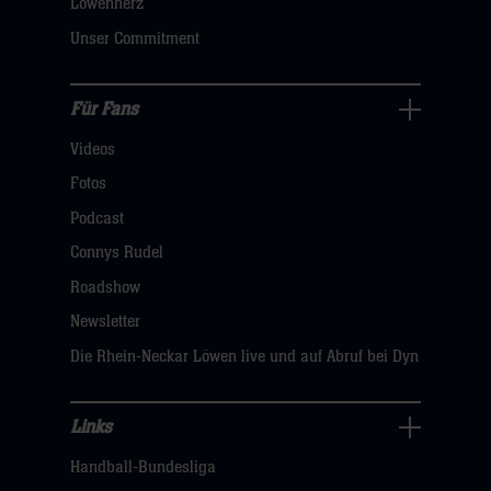
Löwenherz
klicken
Unser Commitment
sie
hier
Für Fans
Für
Videos
Fans
Navigation
Fotos
öffnen,
Podcast
dann
Connys Rudel
klicken
Roadshow
sie
Newsletter
hier
Die Rhein-Neckar Löwen live und auf Abruf bei Dyn
Links
Links
Handball-Bundesliga
Navigation