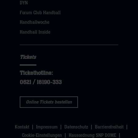
öffnen,
DYN
dann
Forum Club Handball
klicken
Handballwoche
sie
Handball Inside
hier
Tickets
Tickethotline:
0621 / 18190-333
Online Tickets bestellen
Kontakt
Impressum
Datenschutz
Barrierefreiheit
Cookie-Einstellungen
Hausordnung SNP DOME