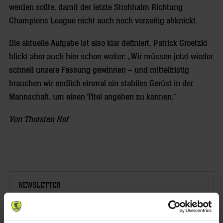
werden sollte, damit der letzte Strohhalm Richtung
Champions League nicht auch noch vorzeitig abknickt.
Die aktuelle Aufgabe ist also klar definiert, Patrick Groetzki
blickt aber auch hier schon weiter: „Wir müssen jetzt wieder
schnell unsere Fassung gewinnen – und mittelfristig
brauchen wir endlich einmal ein stabiles Gerüst in der
Mannschaft, um einen Titel angehen zu können.“
Von Thorsten Hof
NEWSLETTER
Wenn du per E-Mail über Aktuelles aus der Löwenwelt