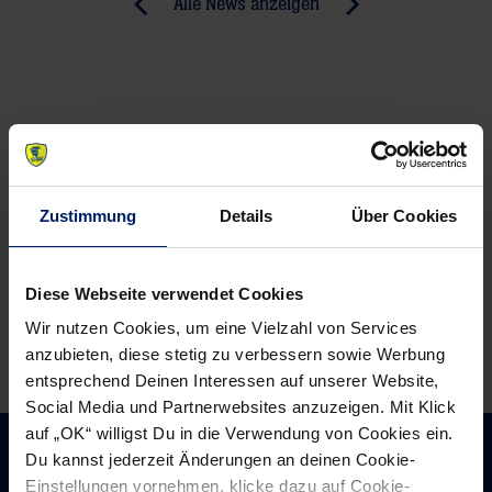
Post
Alle News anzeigen
previous
newst
navigation
News:
News:
Weltweites
„Erfolgreiches
Top-
Jahr
Unternehmen
macht
Duravit
Lust
verlängert
auf
Zustimmung
Details
Über Cookies
bei
mehr“
den
Diese Webseite verwendet Cookies
Löwen
Wir nutzen Cookies, um eine Vielzahl von Services
anzubieten, diese stetig zu verbessern sowie Werbung
entsprechend Deinen Interessen auf unserer Website,
Social Media und Partnerwebsites anzuzeigen. Mit Klick
auf „OK“ willigst Du in die Verwendung von Cookies ein.
Du kannst jederzeit Änderungen an deinen Cookie-
Einstellungen vornehmen, klicke dazu auf Cookie-