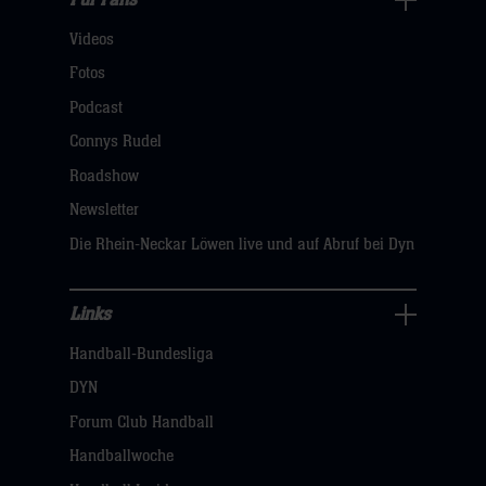
Für
Videos
Fans
Navigation
Fotos
öffnen,
Podcast
dann
Connys Rudel
klicken
Roadshow
sie
Newsletter
hier
Die Rhein-Neckar Löwen live und auf Abruf bei Dyn
Links
Links
Handball-Bundesliga
Navigation
öffnen,
DYN
dann
Forum Club Handball
klicken
Handballwoche
sie