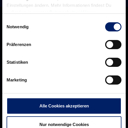
Einstellungen ändern. Mehr Informationen findest Du
außerdem in unserer
Datenschutzerklärung
.
Einwilligungsauswahl
Notwendig
Präferenzen
Statistiken
Marketing
Rhein-Neckar Löwen GmbH
Alle Cookies akzeptieren
Über uns
Über
Nur notwendige Cookies
Werte der Löwen
uns