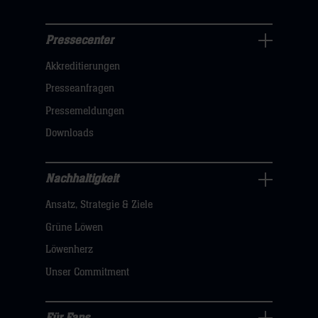
Pressecenter
Business
Akkreditierungen
Navigation
öffnen,
Presseanfragen
dann
Pressemeldungen
klicken
Downloads
sie
hier
Nachhaltigkeit
Nachhaltigkeit
Ansatz, Strategie & Ziele
Navigation
öffnen,
Grüne Löwen
dann
Löwenherz
klicken
Unser Commitment
sie
hier
Für Fans