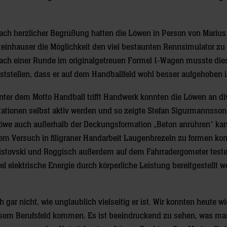
ach herzlicher Begrüßung hatten die Löwen in Person von Marius
teinhauser die Möglichkeit den viel bestaunten Rennsimulator zu 
ach einer Runde im originalgetreuen Formel 1-Wagen musste die
eststellen, dass er auf dem Handballfeld wohl besser aufgehoben i
nter dem Motto Handball trifft Handwerk konnten die Löwen an di
tationen selbst aktiv werden und so zeigte Stefan Sigurmannsson
öwe auch außerhalb der Deckungsformation „Beton anrühren“ ka
em Versuch in filigraner Handarbeit Laugenbrezeln zu formen ko
istovski und Roggisch außerdem auf dem Fahrradergometer teste
iel elektrische Energie durch körperliche Leistung bereitgestellt 
ar nicht, wie unglaublich vielseitig er ist. Wir konnten heute w
diesem Berufsfeld kommen. Es ist beeindruckend zu sehen, was ma