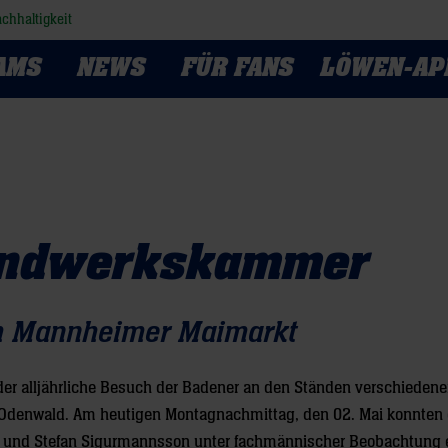
chhaltigkeit
AMS
NEWS
FÜR FANS
LÖWEN-AP
Handwerkskammer
em Mannheimer Maimarkt
 der alljährliche Besuch der Badener an den Ständen verschiedene
enwald. Am heutigen Montagnachmittag, den 02. Mai konnten 
er und Stefan Sigurmannsson unter fachmännischer Beobachtung 