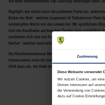
mit einer handwerklichen Top-Leistung vollbringen kann. 
Highlight war sicher auch die packende Partie am „wahrsch
Kicker der Welt“, welcher insgesamt 16 Teilnehmern Platz f
umkämpftes Match mit den Löwen bot. Mit sportlichem Ehr
sich die Handballer auf fremdem Terrain dann schließlich 
verdienten sich den von Präsident Alois Jöst versprochenen
Becher“, welcher nach erbrachter Leistung sichtlich zu sc
Die Handwerkskammer Mannheim Rhein-Neckar-Odenwald lä
Zustimmung
Interessierten noch bis zum Ende des Mannheimer Maimark
2016 dazu ein, die Halle des Handwerks (Nr.28) zu besuche
Diese Webseite verwendet 
Wir nutzen Cookies, um eine
Deinen Interessen auf unsere
Post
die Verwendung von Cookies 
navigation
dazu auf Cookie-Einstellung