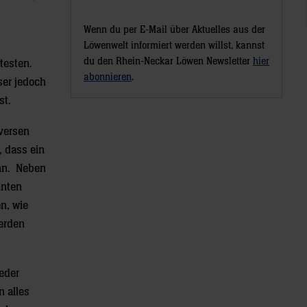
Wenn du per E-Mail über Aktuelles aus der
Löwenwelt informiert werden willst, kannst
du den Rhein-Neckar Löwen Newsletter
hier
testen.
abonnieren
.
ser jedoch
st.
versen
, dass ein
nn. Neben
nnten
n, wie
werden
ieder
n alles