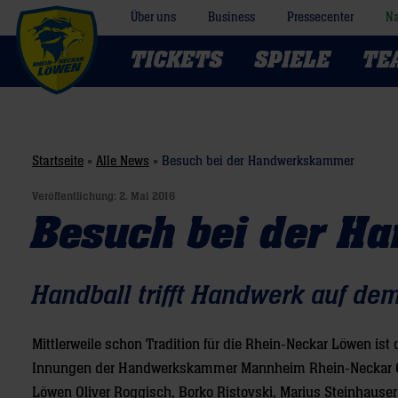
Über uns
Business
Pressecenter
Na
TICKETS
SPIELE
TE
Startseite
»
Alle News
»
Besuch bei der Handwerkskammer
Veröffentlichung:
2. Mai 2016
Besuch bei der 
Handball trifft Handwerk auf d
Mittlerweile schon Tradition für die Rhein-Neckar Löwen ist
Innungen der Handwerkskammer Mannheim Rhein-Neckar Od
Löwen Oliver Roggisch, Borko Ristovski, Marius Steinhaus