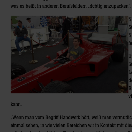
was es heißt in anderen Berufsfeldern „richtig anzupacken“.
N
S
N
f
U
S
L
d
R
v
kann.
„Wenn man vom Begriff Handwerk hört, weiß man vermutlich g
einmal sehen, in wie vielen Bereichen wir in Kontakt mit 