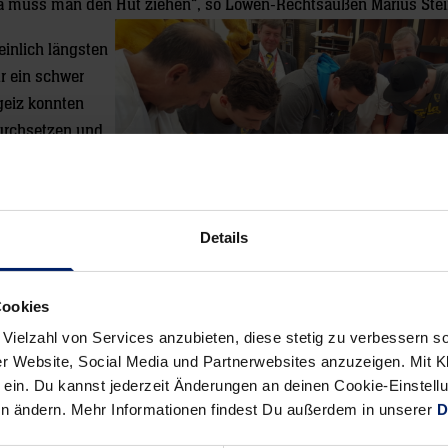
Da muss man den Hut ziehen“, so Löwen-Rechtsaußen Marius Ste
einlich längsten
ür ein schwer
geiz konnten
durchsetzen und
 „Mai-Markt
hmecken schien.
dt alle
Details
ts am 10. Mai
n und ihre Innungen und Tätigkeitsfelder kennenzulernen.
Cookies
 Vielzahl von Services anzubieten, diese stetig zu verbessern
r Website, Social Media und Partnerwebsites anzuzeigen. Mit Kli
Alle News anzeigen
ein. Du kannst jederzeit Änderungen an deinen Cookie-Einstell
previous
newst
en ändern. Mehr Informationen findest Du außerdem in unserer
D
News:
News:
Löwen
Die