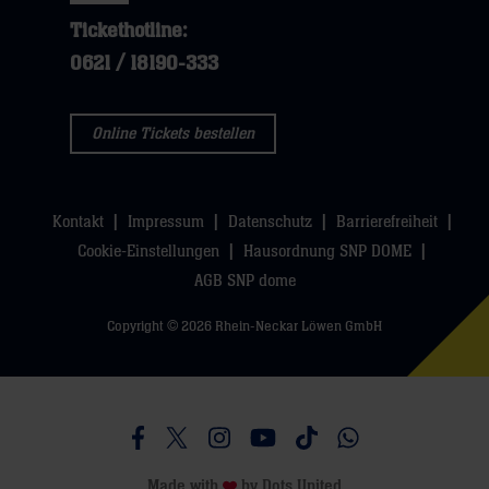
dann
klicken
Tickethotline:
klicken
sie
0621 / 18190-333
sie
hier
hier
Online Tickets bestellen
Kontakt
Impressum
Datenschutz
Barrierefreiheit
Cookie-Einstellungen
Hausordnung SNP DOME
AGB SNP dome
Copyright © 2026 Rhein-Neckar Löwen GmbH
Besucht uns auf Facebook
Besucht uns auf Twitter
Besucht uns auf Instagram
Besucht uns auf Youtube
Besucht uns auf TikTo
Besucht uns auf 
Made with
by
Dots United