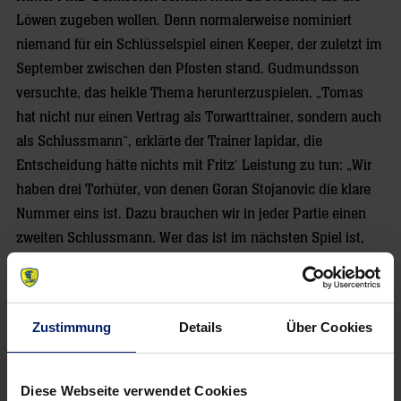
Löwen zugeben wollen. Denn normalerweise nominiert
niemand für ein Schlüsselspiel einen Keeper, der zuletzt im
September zwischen den Pfosten stand. Gudmundsson
versuchte, das heikle Thema herunterzuspielen. „Tomas
hat nicht nur einen Vertrag als Torwarttrainer, sondern auch
als Schlussmann“, erklärte der Trainer lapidar, die
Entscheidung hätte nichts mit Fritz‘ Leistung zu tun: „Wir
haben drei Torhüter, von denen Goran Stojanovic die klare
Nummer eins ist. Dazu brauchen wir in jeder Partie einen
zweiten Schlussmann. Wer das ist im nächsten Spiel ist,
werden wir sehen. So einfach ist das.“
Myrhol taugt als Vorbild
Zustimmung
Details
Über Cookies
Doch auch der zuletzt oft starke Stojanovic konnte das
Desaster an der Spree nicht verhindern. Er stand klar im
Diese Webseite verwendet Cookies
Schatten von Füchse-Keeper Silvio Heinevetter. „Ob beim