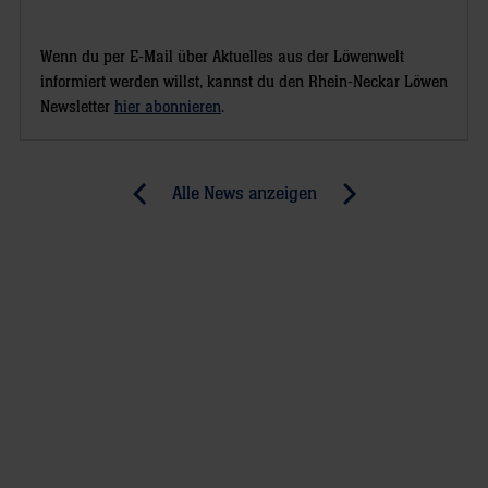
Wenn du per E-Mail über Aktuelles aus der Löwenwelt
informiert werden willst, kannst du den Rhein-Neckar Löwen
Newsletter
hier abonnieren
.
Post
Alle News anzeigen
previous
newst
navigation
News:
News:
Abschied
Harte
von
Zeiten
Rang
für
drei
die
(BNN)
Rhein-
Neckar
Löwen
(RNZ)