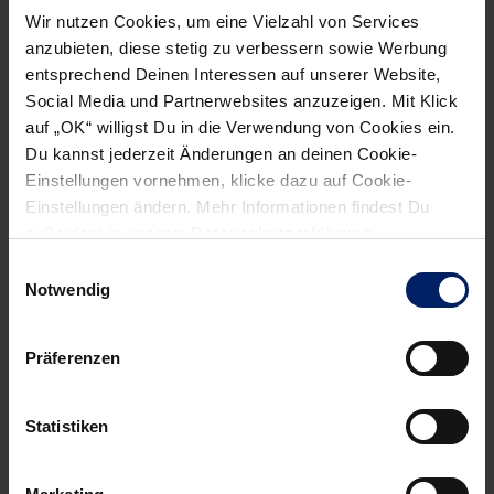
Wir nutzen Cookies, um eine Vielzahl von Services
Gegenstoß, in Eins-gegen-Eins-Situationen oder bei
anzubieten, diese stetig zu verbessern sowie Werbung
Rückraumwürfen. Er war immer da“, lobte Gudmundsson
entsprechend Deinen Interessen auf unserer Website,
den Berliner Torwart, während er gleichzeitig seine
Social Media und Partnerwebsites anzuzeigen. Mit Klick
Mannschaft für den fahrlässigen Umgang mit den
auf „OK“ willigst Du in die Verwendung von Cookies ein.
Torchancen kritisierte: „Wir haben zu viele Möglichkeiten
Du kannst jederzeit Änderungen an deinen Cookie-
vergeben.“
Einstellungen vornehmen, klicke dazu auf Cookie-
Einstellungen ändern. Mehr Informationen findest Du
Hinzu kam, dass Kreisläufer Bjarte Myrhol nicht wie
außerdem in unserer
Datenschutzerklärung
.
gewohnt zum Zug kam, weil er unter Kopfschmerzen litt.
Einwilligungsauswahl
Einen Vorwurf kann dem Norweger deshalb niemand
Notwendig
machen, vielmehr verwundert es, dass er trotz gerade erst
überstandener Krebs-Behandlung so schnell wieder zu
Präferenzen
einem der wenigen Leistungsträger wurde. Keine Frage:
Von dieser Einstellung, diesem Kämpferherz und dieser
Statistiken
Leidenschaft könnte sich manch ein Löwe etwas
abschneiden.