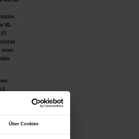
n war bis
tuation,
r VfL-
 27.
hlstart
 einen
ieler
Tore-
4:2-
 dass die
gang für
 Abende
rei-Tore-
Über Cookies
gegen die