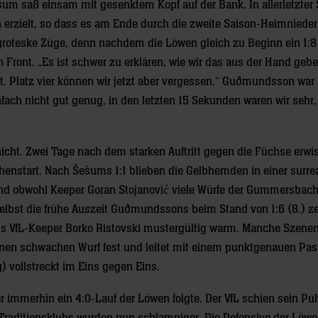
ešum saß einsam mit gesenktem Kopf auf der Bank. In allerletzte
h erzielt, so dass es am Ende durch die zweite Saison-Heimniede
te groteske Züge, denn nachdem die Löwen gleich zu Beginn ein 1:8
n Front. „Es ist schwer zu erklären, wie wir das aus der Hand geb
t. Platz vier können wir jetzt aber vergessen.“ Guðmundsson war
nfach nicht gut genug, in den letzten 15 Sekunden waren wir sehr,
icht. Zwei Tage nach dem starken Auftritt gegen die Füchse erwi
henstart. Nach Šešums 1:1 blieben die Gelbhemden in einer surre
nd obwohl Keeper Goran Stojanović viele Würfe der Gummersbach
 Selbst die frühe Auszeit Guðmundssons beim Stand von 1:6 (8.) z
oss VfL-Keeper Borko Ristovski mustergültig warm. Manche Szenen
t einen schwachen Wurf fest und leitet mit einem punktgenauen Pa
) vollstreckt im Eins gegen Eins.
immerhin ein 4:0-Lauf der Löwen folgte. Der VfL schien sein Pul