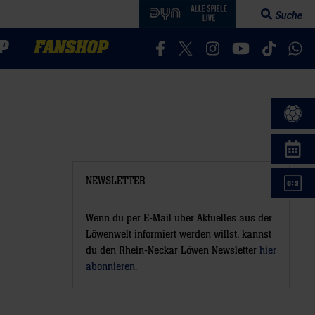
Suche
Suchfeld öff
P
FANSHOP
Besucht uns auf Facebook
Besucht uns auf Twitter
Besucht uns auf In
Besucht uns a
Besucht 
Bes
NEWSLETTER
Wenn du per E-Mail über Aktuelles aus der
Löwenwelt informiert werden willst, kannst
du den Rhein-Neckar Löwen Newsletter
hier
abonnieren
.