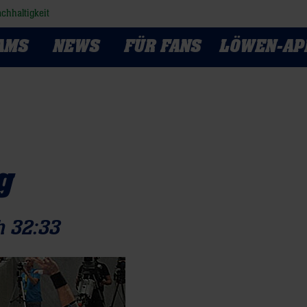
chhaltigkeit
AMS
NEWS
FÜR FANS
LÖWEN-AP
g
h 32:33