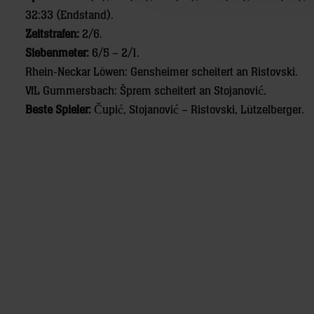
32:33 (Endstand).
Zeitstrafen:
2/6.
Siebenmeter:
6/5 – 2/1.
Rhein-Neckar Löwen: Gensheimer scheitert an Ristovski.
VfL Gummersbach: Šprem scheitert an Stojanović.
Beste Spieler:
Čupić, Stojanović – Ristovski, Lützelberger.
Post
navigation