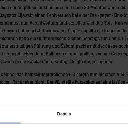
Traditionsklubs wurden nun schlampiger. Die Defensive der Löwe
ich der Angriff zu funktionieren und nach 20 Minuten waren die
Krzysztof Lijewski einen Fehlversuch bei einer Drei-gegen-Eins-Si
rnahmen nun Verantwortung und erzielten wichtige Tore. Nun wa
ie Löwen hatten jetzt Rückenwind. Čupić nagelte die Kugel in der
rtelstunde hatte die Guðmundsson-Sieben benötigt, um den 1:8-Fe
d zur erstmaligen Führung und Šešum packte mit der Sirene noch
uft stehend ließ er dann Ball noch einmal prallen, zog am Gegensp
ie Löwen in die Katakomben, Kurtagić folgte ihnen fluchend.
Kabine, das halbzeitübergreifende 6:0 sorgte nun für einen Vier-
llen. Tat er aber nicht. Der VfL stellte kurzzeitig auf eine lästige 
8, 21:22 – ein unglaubliches Wechselbad der Gefühle. Unfassbar,
– und 26:24 in Führung gehen – konnten. Čupić sorgte im Allein
e, dass die Partie gegen den VfL deutlich einfacher als die zwei
t besser. Zumal der VfL nun auf äußerst abgezockte Weise eine D
Details
Löwen endgültig begrub (28:31, 55.). „Wir haben keine Lösung 