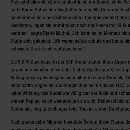
Krzysztof Lijewski lehnte ungläubig an der Bande, Žarko Š
hatte Barna Putics den Siegtreffer für den VfL Gummersbac
nicht einmal für einen Zähler reichte. Der Spielverlauf hat
kassierten, lagen sie unmittelbar nach der Pause mit 18:14 i
konnten“, sagte Bjarte Myrhol. „Ich kann es im Moment nich
Partie sehr geknickt: „Wir waren selber schuld und heute ei
schwach. Das ist sehr enttäuschend.“
Die 5.976 Zuschauer in der SAP Arena trauten ihren Augen n
Löwen im nächsten Alles-oder-Nichts-Spiel einen Katastrop
Anfangsphase geschlagene zehn Minuten ohne Torerfolg. U
entschärfte, zogen die Oberbergischen auf 8:1 davon (12.).
keine Wirkung, das Rudel war völlig von der Rolle und sch
wie ein Replay, so oft wiederholten sie sich: Ristovski häl
Konter ein, Jörg Lützelberger (vier Tore im ersten Durchgang
Nach genau zehn Minuten beendete Šešum diese Flaute, der 