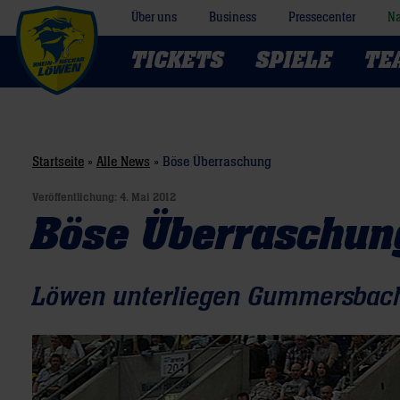
Über uns
Business
Pressecenter
Na
TICKETS
SPIELE
TE
Startseite
»
Alle News
»
Böse Überraschung
Veröffentlichung:
4. Mai 2012
Böse Überraschun
Löwen unterliegen Gummersbac