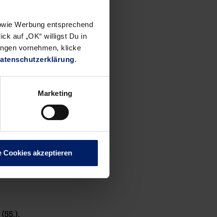
 Manager
 sowie Werbung entsprechend
rgischen
ck auf „OK“ willigst Du in
ungen vornehmen, klicke
52
atenschutzerklärung
.
ur noch
Marketing
–
 Wiencek –
e Cookies akzeptieren
 (55.),