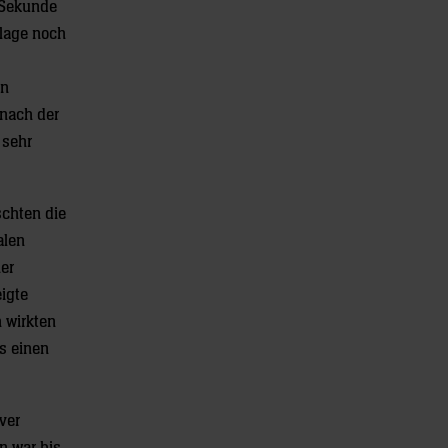
r Sekunde
rlage noch
en
 nach der
 sehr
schten die
alen
er
eigte
 wirkten
ss einen
ver