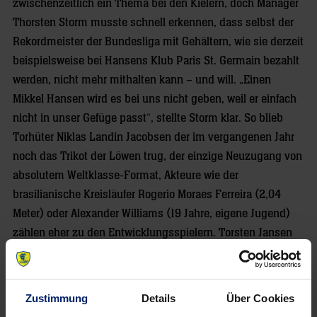
zwischenzeitlich ein Thema bei den Kielern, doch Manager
Thorsten Storm musste schnell erkennen, dass selbst der
Rekordmeister der Bundesliga mit Gehältern, wie sie derzeit
beispielsweise bei Hansens Klub Paris St. Germain bezahlt
werden, nicht mehr mithalten kann – und will. „Einen
Mikkel Hansen wird es bei uns nicht geben, weil er einfach
nicht in unser Gefüge passt“, stellte Storm klar. So blieb
Torhüter Niklas Landin Jacobsen der im vergangenen Jahr
noch das Trikot der Löwen trug, der einzige Neuzugang von
absolutem Weltklasse-Format, Akteure wie der
brasilianische Kreisläufer Rogerio Moraes Ferreira (2,04
Meter) oder Alexander Williams (19 Jahre, eigene Jugend)
zählen eher zu den Entwicklungsspielern. Torsten Jansen
(HSV Handball) soll neben Youngster Rune Damke (seit
2012 beim THW) die Lücke auf Linksaußen schließen, die
aufgrund von Dominik Kleins Verletzung (Kreuzbandriss)
Zustimmung
Details
Über Cookies
entstanden ist. Doch da sich auch der 38-jährige Jansen