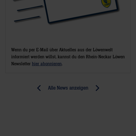
Wenn du per E-Mail über Aktuelles aus der Löwenwelt
informiert werden willst, kannst du den Rhein-Neckar Löwen
Newsletter
hier abonnieren
.
Post
Alle News anzeigen
previous
newst
navigation
News:
News:
Kiel
Rhein-
kann
Neckar
kommen
Löwen
(BNN)
gegen