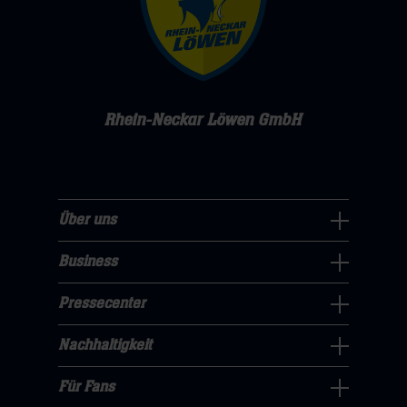
Rhein-Neckar Löwen GmbH
Über uns
Über
uns
Business
Pressecenter
Navigation
Navigation
Pressecenter
öffnen,
Business
öffnen,
dann
Navigation
Nachhaltigkeit
dann
klicken
Nachhaltigkeit
öffnen,
klicken
sie
Navigation
Für Fans
dann
sie
Für
hier
öffnen,