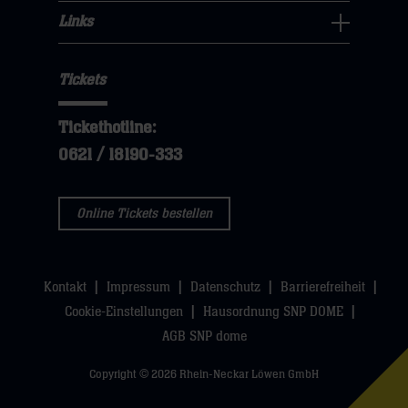
klicken
hier
Fans
Links
dann
sie
Links
Navigation
klicken
hier
Navigation
öffnen,
sie
Tickets
öffnen,
dann
hier
dann
klicken
Tickethotline:
klicken
sie
0621 / 18190-333
sie
hier
hier
Online Tickets bestellen
Kontakt
Impressum
Datenschutz
Barrierefreiheit
Cookie-Einstellungen
Hausordnung SNP DOME
AGB SNP dome
Copyright © 2026 Rhein-Neckar Löwen GmbH