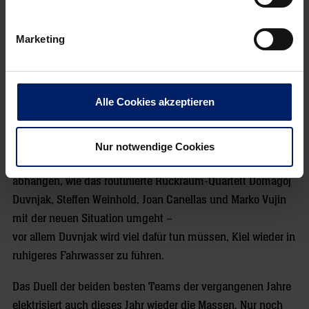
Am vergangenen Wochenende riss sich dann auch noch
Nationalspieler Patrick Wienczek beim Sieg in der
Marketing
Champions League gegen die SG Flensburg-Handewitt das
Kreuzband. Alles keine guten Voraussetzungen, um mit
einem eingespielten Team die Ziele anzugehen, die Trainer
Alle Cookies akzeptieren
Gislason gewohnt ehrgeizig formuliert.
In der Liga soll es erneut der Titel werden, und im DHB-
Pokal sowie in der Champions League peilt der THW die
Nur notwendige Cookies
jeweiligen Final-Turniere an. Viel wird dabei davon
abhängen, wie das routinierte Rückraum-Quartett Domagoj
Duvnjak, Steffen Weinhold, Joan Canellas und Marko Vujin
mit der neuen Situation umgeht –
vor allem Duvnjak wird viel dafür tun müssen, Kiel wieder in
ruhigeres Fahrwasser zu führen.
Das Duell der beiden besten Teams der vergangenen Jahre
elektrisiert auch dieses Jahr wieder die Massen. Nur noch