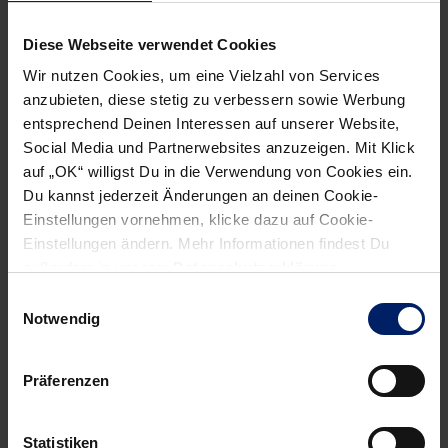
mit Rückenproblemen herumschlägt, wurde Mitte
September auch noch Dragos Oprea verpflichtet, der bis
Diese Webseite verwendet Cookies
zum Ende der vergangenen Saison für FRISCH AUF!
Wir nutzen Cookies, um eine Vielzahl von Services
Göppingen auf Torejagd ging und zuletzt beim
anzubieten, diese stetig zu verbessern sowie Werbung
Württembergligisten TV Steinheim aktiv war.
entsprechend Deinen Interessen auf unserer Website,
Social Media und Partnerwebsites anzuzeigen. Mit Klick
auf „OK“ willigst Du in die Verwendung von Cookies ein.
Du kannst jederzeit Änderungen an deinen Cookie-
Einstellungen vornehmen, klicke dazu auf Cookie-
Einstellungen ändern. Mehr Informationen findest Du
außerdem in unserer
Datenschutzerklärung
.
Einwilligungsauswahl
Notwendig
Präferenzen
Statistiken