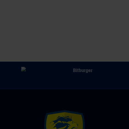
THW
Kiel:
„Wir
rechnen
uns
gute
Chancen
aus“
(RNZ)