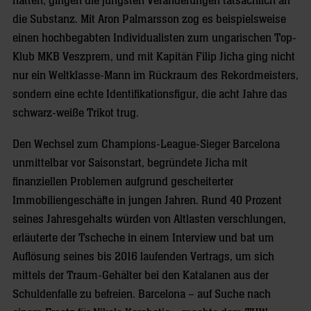
hatten, gingen die jüngsten Veränderungen tatsächlich an
die Substanz. Mit Aron Palmarsson zog es beispielsweise
einen hochbegabten Individualisten zum ungarischen Top-
Klub MKB Veszprem, und mit Kapitän Filip Jicha ging nicht
nur ein Weltklasse-Mann im Rückraum des Rekordmeisters,
sondern eine echte Identifikationsfigur, die acht Jahre das
schwarz-weiße Trikot trug.
Den Wechsel zum Champions-League-Sieger Barcelona
unmittelbar vor Saisonstart, begründete Jicha mit
finanziellen Problemen aufgrund gescheiterter
Immobiliengeschäfte in jungen Jahren. Rund 40 Prozent
seines Jahresgehalts würden von Altlasten verschlungen,
erläuterte der Tscheche in einem Interview und bat um
Auflösung seines bis 2016 laufenden Vertrags, um sich
mittels der Traum-Gehälter bei den Katalanen aus der
Schuldenfalle zu befreien. Barcelona – auf Suche nach