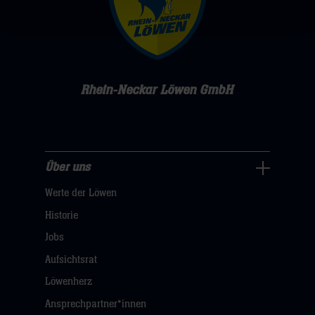
Rhein-Neckar Löwen GmbH
Über uns
Über
Werte der Löwen
uns
Navigation
Historie
öffnen,
Jobs
dann
Aufsichtsrat
klicken
Löwenherz
sie
Ansprechpartner*innen
hier