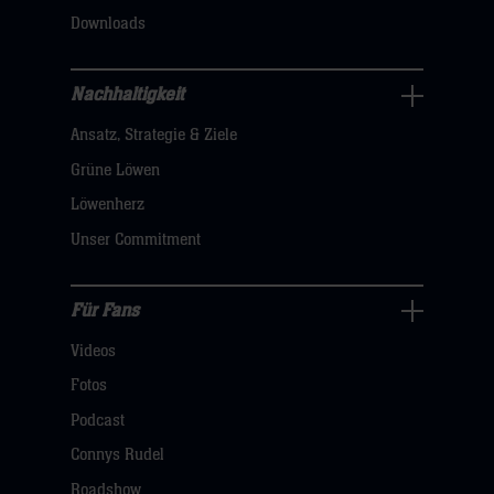
klicken
Downloads
sie
hier
Nachhaltigkeit
Nachhaltigkeit
Ansatz, Strategie & Ziele
Navigation
öffnen,
Grüne Löwen
dann
Löwenherz
klicken
Unser Commitment
sie
hier
Für Fans
Für
Videos
Fans
Navigation
Fotos
öffnen,
Podcast
dann
Connys Rudel
klicken
Roadshow