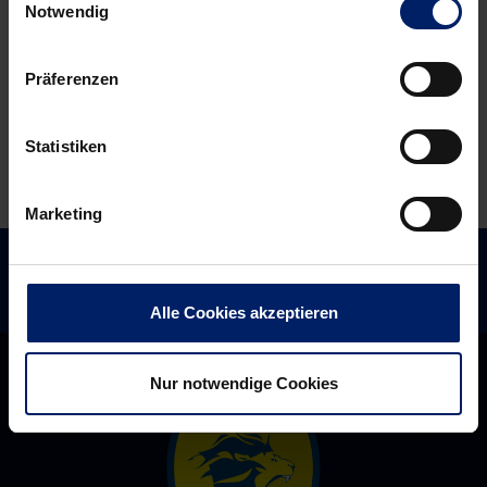
Notwendig
Spanien-
Partner
Coup
der
Präferenzen
vorbei
Rhein-
Neckar
Löwen
Statistiken
Marketing
Alle Cookies akzeptieren
Nur notwendige Cookies