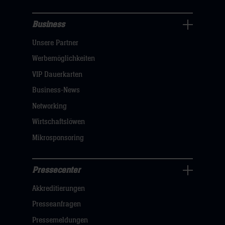
Business
Pressecenter
Unsere Partner
Navigation
öffnen,
Werbemöglichkeiten
dann
VIP Dauerkarten
klicken
Business-News
sie
Networking
hier
Wirtschaftslöwen
Mikrosponsoring
Pressecenter
Business
Akkreditierungen
Navigation
öffnen,
Presseanfragen
dann
Pressemeldungen