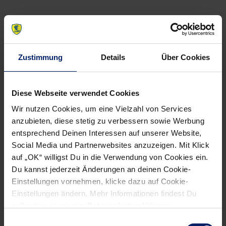
NEWSLETTER
Zustimmung
Details
Über Cookies
Wenn du per E-Mail über Aktuelles aus der Löwenwelt
Diese Webseite verwendet Cookies
informiert werden willst, kannst du den Rhein-Neckar Löwen
Newsletter
hier abonnieren
.
Wir nutzen Cookies, um eine Vielzahl von Services
anzubieten, diese stetig zu verbessern sowie Werbung
entsprechend Deinen Interessen auf unserer Website,
Post
Alle News anzeigen
Social Media und Partnerwebsites anzuzeigen. Mit Klick
previous
newst
navigation
auf „OK“ willigst Du in die Verwendung von Cookies ein.
News:
News:
Du kannst jederzeit Änderungen an deinen Cookie-
Einstellungen vornehmen, klicke dazu auf Cookie-
DHB-
Food
Einstellungen ändern. Mehr Informationen findest Du
Team
Thinking
außerdem in unserer
Datenschutzerklärung
.
schrammt
ist
Einwilligungsauswahl
an
neuer