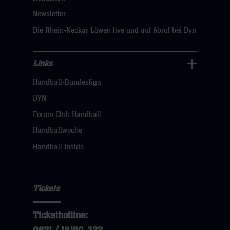
sie
Newsletter
hier
Die Rhein-Neckar Löwen live und auf Abruf bei Dyn
Links
Links
Handball-Bundesliga
Navigation
öffnen,
DYN
dann
Forum Club Handball
klicken
Handballwoche
sie
Handball Inside
hier
Tickets
Tickethotline: