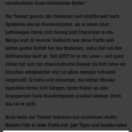
versöhnliches Ende miteinander finden.“
Der Torwart genoss die Ovationen und strahlte weit nach
Spielende wie ein Karnevalsprinz, als er einen roten
Leiterwagen hinter sich herzog und Chipstüten in die
Menge warf. Er wusste: Vielleicht war diese Partie sein
letzter großer Auftritt bei den Badenern, seine Zeit bei den
Gelbhemden läuft ab. Seit 2007 ist er ein Löwe – und ganz
sicher hat sich der charismatische Keeper die fünf Jahre ein
bisschen erfolgreicher und vor allem weniger turbulent
vorgestellt. Er hätte sich hinsetzen, die letzten Monate
irgendwie hinter sich bringen, einen Haken an sein
Engagement beim Bundesligisten machen können. Doch
das tat er nicht.
Auch wenn der Torwart meistens nur zuschauen durfte,
fieberte Fritz in jeder Partie mit, gab Tipps und feuerte seine