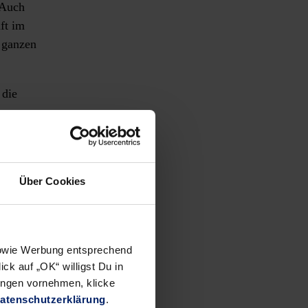
 Auch
ft im
r ganzen
 die
ssen das
fbau.
Über Cookies
kt läuft.
 sowie Werbung entsprechend
 hat den
ck auf „OK“ willigst Du in
ende
ungen vornehmen, klicke
e
atenschutzerklärung
.