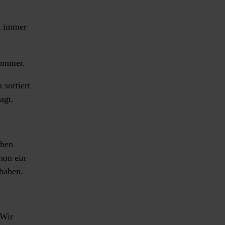
t immer
Sommer.
sortiert
agt.
aben
hon ein
 haben.
 Wir