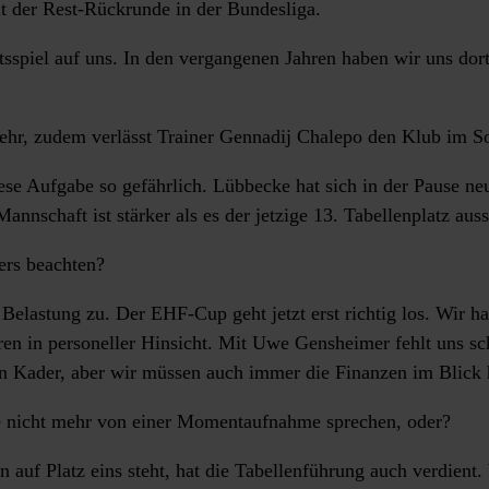
 der Rest-Rückrunde in der Bundesliga.
sspiel auf uns. In den vergangenen Jahren haben wir uns dor
mehr, zudem verlässt Trainer Gennadij Chalepo den Klub im 
 Aufgabe so gefährlich. Lübbecke hat sich in der Pause neu 
annschaft ist stärker als es der jetzige 13. Tabellenplatz auss
rs beachten?
elastung zu. Der EHF-Cup geht jetzt erst richtig los. Wir h
eren in personeller Hinsicht. Mit Uwe Gensheimer fehlt uns sc
eren Kader, aber wir müssen auch immer die Finanzen im Blick
ie nicht mehr von einer Momentaufnahme sprechen, oder?
auf Platz eins steht, hat die Tabellenführung auch verdient.