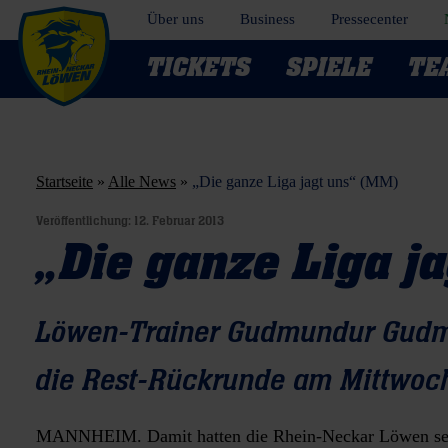
Über uns
Business
Pressecenter
TICKETS
SPIELE
TE
Startseite
»
Alle News
»
„Die ganze Liga jagt uns“ (MM)
Veröffentlichung:
12. Februar 2013
„Die ganze Liga j
Löwen-Trainer Gudmundur Gudmun
die Rest-Rückrunde am Mittwoc
MANNHEIM.
Damit hatten die Rhein-Neckar Löwen sel