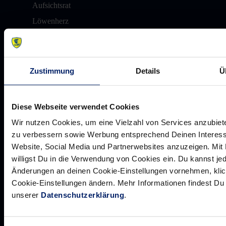
Aufsichtsrat
Löwenherz
Ansprechpartner*innen
Zustimmung
Details
Ü
Unsere Partner
Werbemöglichkeiten
Diese Webseite verwendet Cookies
VIP Dauerkarten
Wir nutzen Cookies, um eine Vielzahl von Services anzubiete
zu verbessern sowie Werbung entsprechend Deinen Interess
Business-News
Website, Social Media und Partnerwebsites anzuzeigen. Mit 
Networking
willigst Du in die Verwendung von Cookies ein. Du kannst jed
Wirtschaftslöwen
Änderungen an deinen Cookie-Einstellungen vornehmen, klic
Cookie-Einstellungen ändern. Mehr Informationen findest D
Mikrosponsoring
unserer
Datenschutzerklärung
.