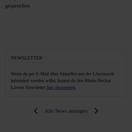
gesprochen.
NEWSLETTER
Wenn du per E-Mail über Aktuelles aus der Löwenwelt
informiert werden willst, kannst du den Rhein-Neckar
Löwen Newsletter
hier abonnieren
.
Post
Alle News anzeigen
previous
newst
navigation
News:
News: