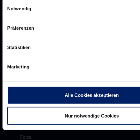
Einwilligungsauswahl
Akkreditierungen
Notwendig
Presseanfragen
Pressemeldungen
Präferenzen
Downloads
Statistiken
Ansatz, Strategie & Ziele
Marketing
Grüne Löwen
Löwenherz
Alle Cookies akzeptieren
Unser Commitment
Nur notwendige Cookies
Videos
Fotos