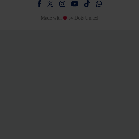
Besucht uns auf Facebook
Besucht uns auf Twitter
Besucht uns auf Instagram
Besucht uns auf Youtube
Besucht uns auf TikTo
Besucht uns auf
Made with
by
Dots United