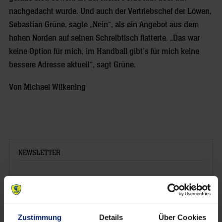
nachgedacht wurde. Und auch der Vertriebschef der Löwen,
Sebastian Grüne, sagte „Nein“, als ein Angebot aus dem
hohen Norden auf seinen Schreibtisch flatterte. „Das war
keine Option für mich, im Handball gibt’s für mich keine
bessere Adresse aktuell“, sagt Grüne.
Von Michael Wilkening
NEWSLETTER
Wenn du per E-Mail über Aktuelles aus der Löwenwelt
informiert werden willst, kannst du den Rhein-Neckar Löwen
Newsletter
hier abonnieren
.
Zustimmung
Details
Über Cookies