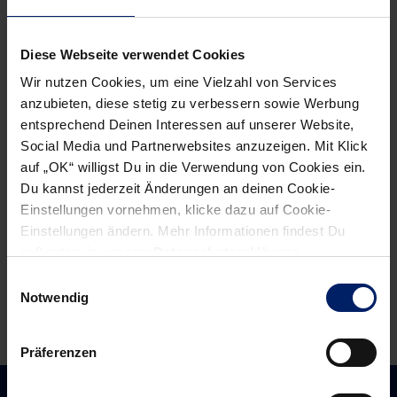
Post
Alle News anzeigen
Diese Webseite verwendet Cookies
previous
newst
navigation
News:
News:
Wir nutzen Cookies, um eine Vielzahl von Services
Entschlossen
Zuversichtliche
anzubieten, diese stetig zu verbessern sowie Werbung
entsprechend Deinen Interessen auf unserer Website,
in
Löwen
Social Media und Partnerwebsites anzuzeigen. Mit Klick
den
(BNN)
auf „OK“ willigst Du in die Verwendung von Cookies ein.
Endspurt
Du kannst jederzeit Änderungen an deinen Cookie-
(MM)
Einstellungen vornehmen, klicke dazu auf Cookie-
Einstellungen ändern. Mehr Informationen findest Du
außerdem in unserer
Datenschutzerklärung
.
Einwilligungsauswahl
Notwendig
Präferenzen