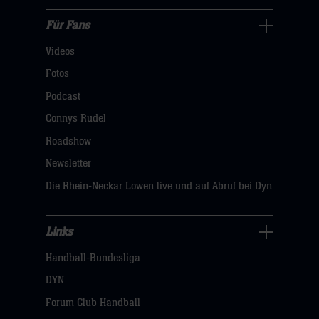
hier
Für Fans
Für
Videos
Fans
Navigation
Fotos
öffnen,
Podcast
dann
Connys Rudel
klicken
Roadshow
sie
Newsletter
hier
Die Rhein-Neckar Löwen live und auf Abruf bei Dyn
Links
Links
Handball-Bundesliga
Navigation
öffnen,
DYN
dann
Forum Club Handball
klicken