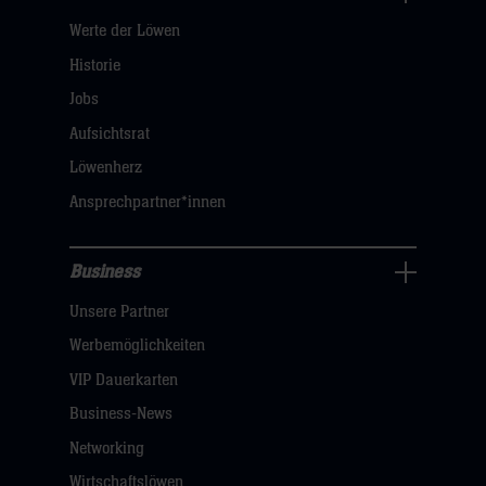
Über
Werte der Löwen
uns
Navigation
Historie
öffnen,
Jobs
dann
Aufsichtsrat
klicken
Löwenherz
sie
Ansprechpartner*innen
hier
Business
Pressecenter
Unsere Partner
Navigation
öffnen,
Werbemöglichkeiten
dann
VIP Dauerkarten
klicken
Business-News
sie
Networking
hier
Wirtschaftslöwen