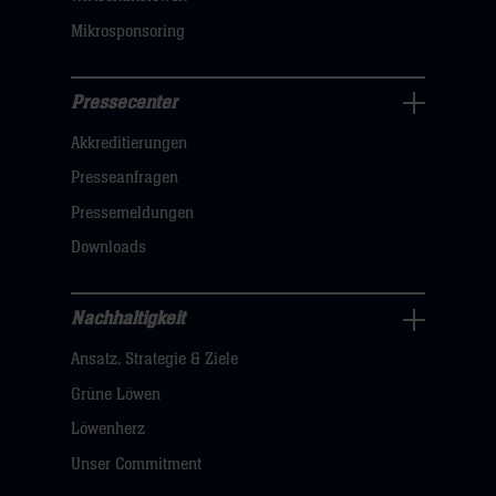
Mikrosponsoring
Pressecenter
Business
Akkreditierungen
Navigation
öffnen,
Presseanfragen
dann
Pressemeldungen
klicken
Downloads
sie
hier
Nachhaltigkeit
Nachhaltigkeit
Ansatz, Strategie & Ziele
Navigation
öffnen,
Grüne Löwen
dann
Löwenherz
klicken
Unser Commitment
sie