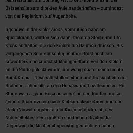
Meisterschaft, am Sonntag (17.15 Uhr) kommt es in der
Ostseehalle zum direkten Aufeinandertreffen – zumindest
von der Papierform auf Augenhöhe.
Irgendwo in der Kieler Arena, vermutlich nahe am
Spielfeldrand, werden sich dann Thorsten Storm und Ute
Krebs aufhalten, die den Kielern die Daumen drücken. Bis
vergangenen Sommer schlug in ihrer Brust noch ein
Löwenherz, ehe zunächst Manager Storm von den Kielern
an die Förde gelockt wurde, um wenig später seine rechte
Hand Krebs – Geschäftsstellenleiterin und Pressechefin der
Badener – ebenfalls an den Ostseestrand nachzuholen. Für
Storm war es „eine Herzenssache“, in den Norden und zu
seinem Stammverein nach Kiel zurückzukehren, und der
starke Verwaltungsbeirat der Kieler frohlockte ob des
Nebeneffektes, dem größten sportlichen Rivalen der
Gegenwart die Macher abspenstig gemacht zu haben.