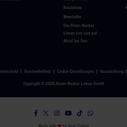
Roadshow
Newsletter
Die Rhein-Neckar
Löwen live und auf
Abruf bei Dyn
atenschutz
Barrierefreiheit
Cookie-Einstellungen
Hausordnung 
Copyright © 2026 Rhein-Neckar Löwen GmbH
Besucht uns auf Facebook
Besucht uns auf Twitter
Besucht uns auf Instagram
Besucht uns auf Youtube
Besucht uns auf TikTo
Besucht uns auf 
Made with
by
Dots United