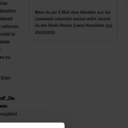
sten
lstetten.
Wenn du per E-Mail über Aktuelles aus der
efeuert
Löwenwelt informiert werden willst, kannst
du den Rhein-Neckar Löwen Newsletter
hier
se nehmen.
abonnieren
.
rudel in
Wände
n
dwo zu
 Stars
eff „Die
öwen
ausgelost