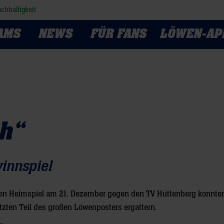
chhaltigkeit
AMS
NEWS
FÜR FANS
LÖWEN-AP
ch“
innspiel
nden Heimspiel am 21. Dezember gegen den TV Hüttenberg konnten
zten Teil des großen Löwenposters ergattern.