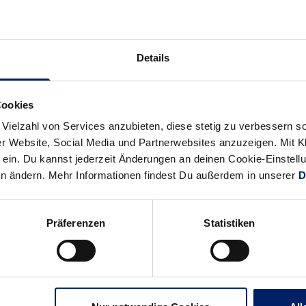
Alle News anzeigen
previous
newst
Details
News:
News:
„Jedes
Gudmundur
Cookies
große
Gudmundsson
 Vielzahl von Services anzubieten, diese stetig zu verbessern
Turnier
–
r Website, Social Media und Partnerwebsites anzuzeigen. Mit Kli
ist
im
ein. Du kannst jederzeit Änderungen an deinen Cookie-Einstell
wichtig“
Flieger
en ändern. Mehr Informationen findest Du außerdem in unserer
D
(RNZ)
geflittert
(MM)
Präferenzen
Statistiken