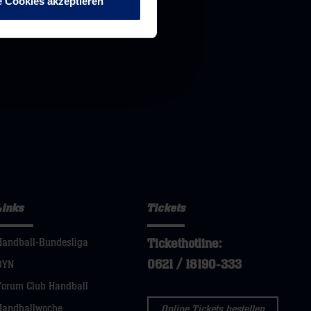
e Cookies akzeptieren
Links
Tickets
Tickethotline:
Handball-Bundesliga
0621 / 18190-333
DYN
Forum Club Handball
Handballwoche
Online Tickets bestellen