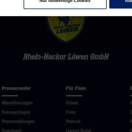
Nur notwendige Cookies
All
Rhein-Neckar Löwen GmbH
Pressecenter
Für Fans
Akkreditierungen
Videos
Presseanfragen
Fotos
Pressemeldungen
Podcast
Downloads
Connys Rudel