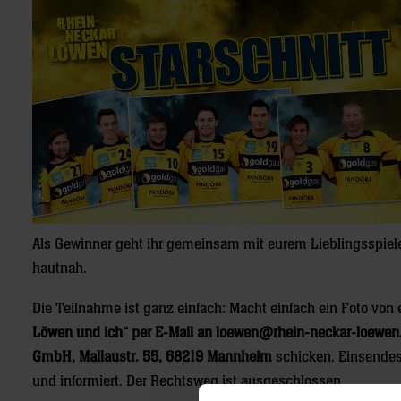
Als Gewinner geht ihr gemeinsam mit eurem Lieblingsspiele
hautnah.
Die Teilnahme ist ganz einfach: Macht einfach ein Foto vo
Löwen und ich“ per E-Mail an loewen@rhein-neckar-loewen
GmbH, Mallaustr. 55, 68219 Mannheim
schicken. Einsendesc
und informiert. Der Rechtsweg ist ausgeschlossen.