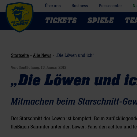
Über uns
Business
Pressecenter
Na
TICKETS
SPIELE
TE
Startseite
»
Alle News
»
„Die Löwen und ich“
Veröffentlichung:
13. Januar 2012
„Die Löwen und i
Mitmachen beim Starschnitt-Gew
Der Starschnitt der Löwen ist komplett. Beim zurückliege
fleißigen Sammler unter den Löwen-Fans den achten und let