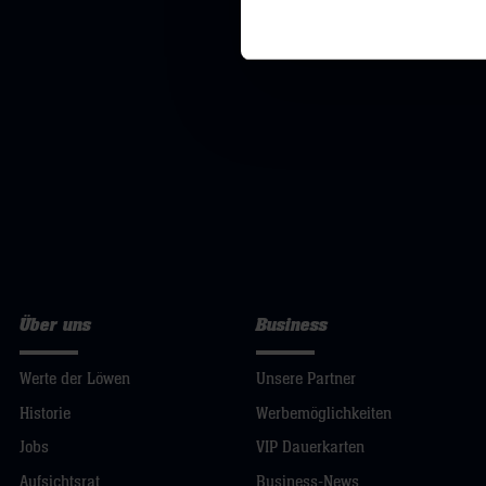
Über uns
Business
Werte der Löwen
Unsere Partner
Historie
Werbemöglichkeiten
Jobs
VIP Dauerkarten
Aufsichtsrat
Business-News