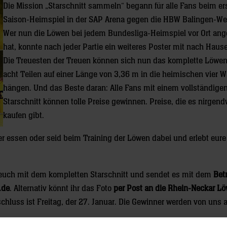
Die Mission „Starschnitt sammeln“ begann für alle Fans beim er
Saison-Heimspiel in der SAP Arena gegen die HBW Balingen-Wei
Wer nun die Löwen bei jedem Bundesliga-Heimspiel vor Ort ang
hat, konnte nach jeder Partie ein weiteres Poster mit nach Hau
Die Treuesten der Treuen können sich nun das komplette Löwen
acht Teilen auf einer Länge von 3,36 m in die heimischen vier 
hängen. Und das Beste daran: Alle Fans mit einem vollständige
Starschnitt können tolle Preise gewinnen. Preise, die es nirgen
kaufen gibt.
r essen oder seid beim Training der Löwen dabei und erlebt eure
n euch mit dem kompletten Starschnitt und sendet es mit dem
Betr
.de
. Alternativ könnt ihr das Foto
per Post an die Rhein-Neckar L
hluss ist Freitag, der 27. Januar. Die Gewinner werden von uns 