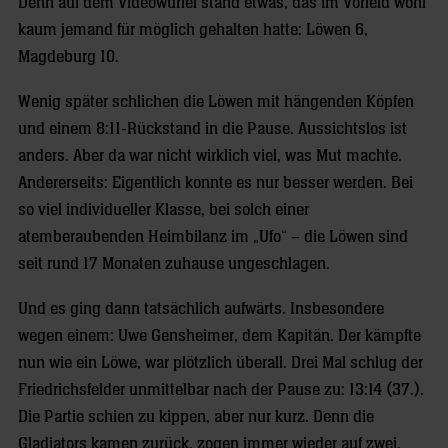
Denn auf dem Videowürfel stand etwas, das im Vorfeld wohl
kaum jemand für möglich gehalten hatte: Löwen 6,
Magdeburg 10.
Wenig später schlichen die Löwen mit hängenden Köpfen
und einem 8:11-Rückstand in die Pause. Aussichtslos ist
anders. Aber da war nicht wirklich viel, was Mut machte.
Andererseits: Eigentlich konnte es nur besser werden. Bei
so viel individueller Klasse, bei solch einer
atemberaubenden Heimbilanz im „Ufo“ – die Löwen sind
seit rund 17 Monaten zuhause ungeschlagen.
Und es ging dann tatsächlich aufwärts. Insbesondere
wegen einem: Uwe Gensheimer, dem Kapitän. Der kämpfte
nun wie ein Löwe, war plötzlich überall. Drei Mal schlug der
Friedrichsfelder unmittelbar nach der Pause zu: 13:14 (37.).
Die Partie schien zu kippen, aber nur kurz. Denn die
Gladiators kamen zurück, zogen immer wieder auf zwei,