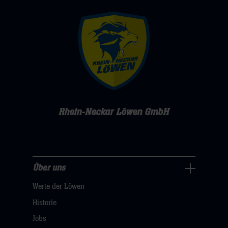
Rhein-Neckar Löwen GmbH
Über uns
Über
Werte der Löwen
uns
Navigation
Historie
öffnen,
Jobs