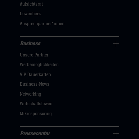
dann
Aufsichtsrat
klicken
Löwenherz
sie
Ansprechpartner*innen
hier
Business
Pressecenter
Unsere Partner
Navigation
öffnen,
Werbemöglichkeiten
dann
VIP Dauerkarten
klicken
Business-News
sie
Networking
hier
Wirtschaftslöwen
Mikrosponsoring
Pressecenter
Business