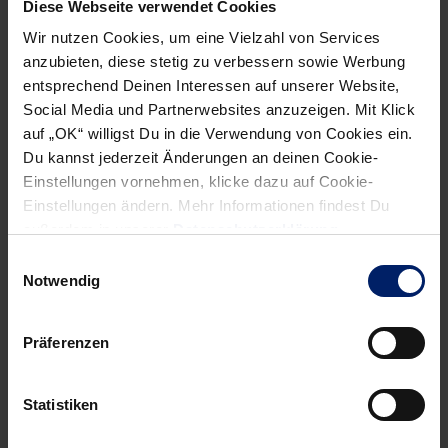
Diese Webseite verwendet Cookies
Wir nutzen Cookies, um eine Vielzahl von Services
anzubieten, diese stetig zu verbessern sowie Werbung
entsprechend Deinen Interessen auf unserer Website,
Social Media und Partnerwebsites anzuzeigen. Mit Klick
auf „OK“ willigst Du in die Verwendung von Cookies ein.
Du kannst jederzeit Änderungen an deinen Cookie-
Einstellungen vornehmen, klicke dazu auf Cookie-
Einstellungen ändern. Mehr Informationen findest Du
außerdem in unserer
Datenschutzerklärung
.
Wenn du per E-Mail über Aktuelles aus der Löwenwelt
Einwilligungsauswahl
informiert werden willst, kannst du den Rhein-Neckar Löwen
Notwendig
Newsletter
hier abonnieren
.
Präferenzen
Post
Alle News anzeigen
previous
newst
navigation
Statistiken
News:
News: