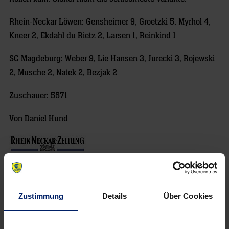
Rhein-Neckar Löwen: Gensheimer 9, Groetzki 5, Myrhol 4,
Kneer 2, Ekdahl du Rietz 2, Larsen 1, Reinkind 1
SC Magdeburg: Weber 9, Lie Hansen 3, Jurecki 3, Rojewski
2, Musche 2, Natek 2, Bezjak 2
Zuschauer: 5571
Von Daniel Hund
Zustimmung
Details
Über Cookies
NEWSLETTER