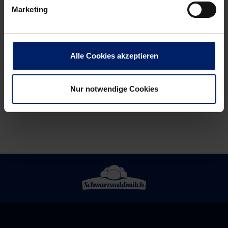
Storm-
„Viel
Marketing
Nachfolger
Herz,
Lamadé:
wenig
„Können
Verstand“
Alle Cookies akzeptieren
noch
(Rheinpfalz)
viel
erreichen“
Nur notwendige Cookies
(RNZ)