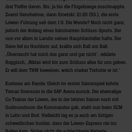
drei Treffer davon. Bis, ja bis die Flügelzange zuschnappte.
Zuerst Gensheimer, dann Groetzki: 21:20 (53.), die erste
Löwen-Führung seit dem 1:0. Die Wende? Noch nicht ganz,
jedoch der Anfang eines fulminanten Schluss-Spurts. Der
nun vor allem in Landin seinen Hauptdarsteller hatte. Der
Däne lief zu Hochform auf, krallte sich Ball um Ball.
„Überrascht hat mich das ganz und gar nicht“, erklärte
Roggisch, „Niklas wird bis zum Schluss alles für uns geben.
Er will dem THW beweisen, welch starker Torhüter er ist.“
Kurioses am Rande: Gleich im ersten Saisonspiel kehrte
Tomas Svensson in die SAP Arena zurück. Der ehemalige
Co-Trainer der Löwen, der in der letzten Saison noch mit
Gudmundsson die Kommandos gab, steht nun beim SCM
in Lohn und Brot. Vielleicht lag es ja auch am listigen
schwedischen Insider, dass der Löwen-Express nie ins
Rollen kam. Sicher nicht die schlechteste Variante.