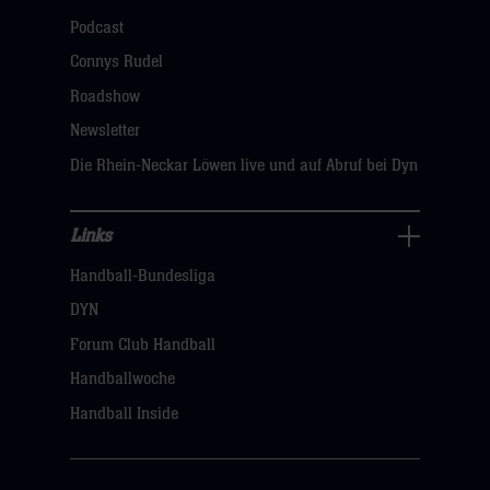
öffnen,
Podcast
dann
Connys Rudel
klicken
Roadshow
sie
Newsletter
hier
Die Rhein-Neckar Löwen live und auf Abruf bei Dyn
Links
Links
Handball-Bundesliga
Navigation
öffnen,
DYN
dann
Forum Club Handball
klicken
Handballwoche
sie
Handball Inside
hier