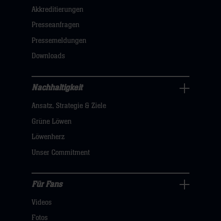
Akkreditierungen
Navigation
öffnen,
Presseanfragen
dann
Pressemeldungen
klicken
Downloads
sie
hier
Nachhaltigkeit
Nachhaltigkeit
Ansatz, Strategie & Ziele
Navigation
öffnen,
Grüne Löwen
dann
Löwenherz
klicken
Unser Commitment
sie
hier
Für Fans
Für
Videos
Fans
Navigation
Fotos