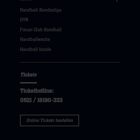
Links
Handball-Bundesliga
Navigation
öffnen,
DYN
dann
Forum Club Handball
klicken
Handballwoche
sie
Handball Inside
hier
Tickets
Tickethotline:
0621 / 18190-333
Online Tickets bestellen