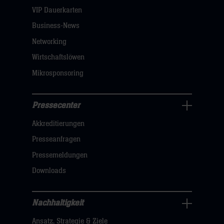
dann
VIP Dauerkarten
klicken
Business-News
sie
Networking
hier
Wirtschaftslöwen
Mikrosponsoring
Pressecenter
Business
Akkreditierungen
Navigation
öffnen,
Presseanfragen
dann
Pressemeldungen
klicken
Downloads
sie
hier
Nachhaltigkeit
Nachhaltigkeit
Ansatz, Strategie & Ziele
Navigation