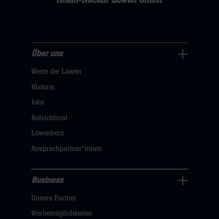
Rhein-Neckar Löwen GmbH
Über uns
Über
Werte der Löwen
uns
Navigation
Historie
öffnen,
Jobs
dann
Aufsichtsrat
klicken
Löwenherz
sie
Ansprechpartner*innen
hier
Business
Pressecenter
Unsere Partner
Navigation
öffnen,
Werbemöglichkeiten