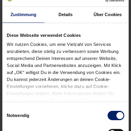
Wenn du per E-Mail über Aktuelles aus der Löwenwelt
Zustimmung
Details
Über Cookies
informiert werden willst, kannst du den Rhein-Neckar Löwen
Newsletter
hier abonnieren
.
Diese Webseite verwendet Cookies
Wir nutzen Cookies, um eine Vielzahl von Services
Post
Alle News anzeigen
anzubieten, diese stetig zu verbessern sowie Werbung
previous
newst
navigation
entsprechend Deinen Interessen auf unserer Website,
News:
News:
Social Media und Partnerwebsites anzuzeigen. Mit Klick
Der
Halbfinalniederlag
auf „OK“ willigst Du in die Verwendung von Cookies ein.
Traum
in
Du kannst jederzeit Änderungen an deinen Cookie-
von
letzter
Einstellungen vornehmen, klicke dazu auf Cookie-
einer
Sekunde
Einstellungen ändern. Mehr Informationen findest Du
Medaille
außerdem in unserer
Datenschutzerklärung
.
Einwilligungsauswahl
Notwendig