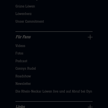
öffnen,
Grüne Löwen
dann
Löwenherz
klicken
Unser Commitment
sie
hier
Für Fans
Für
Videos
Fans
Navigation
Fotos
öffnen,
Podcast
dann
Connys Rudel
klicken
Roadshow
sie
Newsletter
hier
Die Rhein-Neckar Löwen live und auf Abruf bei Dyn
Links