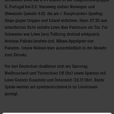
Schweden steht bei 0:4 Punkten in der Hauptrundengruppe
II, Portugal bei 2:2. Vorneweg ziehen Norwegen und
Slowenien (jeweils 4:0), die am 1. Hauptrunden-Spieltag
Siege gegen Ungarn und Island einfuhren. Beim 27:30 aus
isländischer Sicht erzielte Löwe Alex Petersson ein Tor. Für
Schweden war Löwe Jerry Tollbring dreimal erfolgreich.
Andreas Palicka landete drei, Mikael Appelgren vier
Paraden. Jesper Nielsen kam ausschließlich in der Abwehr
zum Einsatz.
Vor den Deutschen duellieren sich am Samstag
Weißrussland und Tschechien (16 Uhr) sowie Spanien mit
Löwe Gedeón Guardiola und Österreich (18.15 Uhr). Beide
Spiele werden auf sportdeutschland.tv im Livestream
gezeigt.