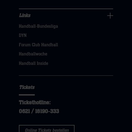
Links
Links
Handball-Bundesliga
Navigation
öffnen,
DYN
dann
Forum Club Handball
klicken
Handballwoche
sie
Handball Inside
hier
Tickets
Tickethotline:
0621 / 18190-333
Online Tickets bestellen