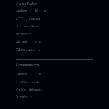
Unsere Partner
Navigation
öffnen,
Werbemöglichkeiten
dann
VIP Dauerkarten
klicken
Business-News
sie
Networking
hier
Wirtschaftslöwen
Mikrosponsoring
Pressecenter
Business
Akkreditierungen
Navigation
öffnen,
Presseanfragen
dann
Pressemeldungen
klicken
Downloads
sie
hier