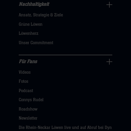
Nachhaltigkeit
Nachhaltigkeit
Ansatz, Strategie & Ziele
Navigation
öffnen,
Grüne Löwen
dann
Löwenherz
klicken
Unser Commitment
sie
hier
Für Fans
Für
Videos
Fans
Navigation
Fotos
öffnen,
Podcast
dann
Connys Rudel
klicken
Roadshow
sie
Newsletter
hier
Die Rhein-Neckar Löwen live und auf Abruf bei Dyn