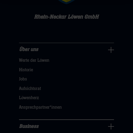
Rhein-Neckar Löwen GmbH
Über uns
Über
Werte der Löwen
uns
Navigation
Historie
öffnen,
Jobs
dann
Aufsichtsrat
klicken
Löwenherz
sie
Ansprechpartner*innen
hier
Business
Pressecenter