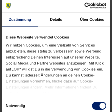
NEWSLETTER
Zustimmung
Details
Über Cookies
Wenn du per E-Mail über Aktuelles aus der Löwenwelt
informiert werden willst, kannst du den Rhein-Neckar Löwen
Newsletter
hier abonnieren
.
Diese Webseite verwendet Cookies
Wir nutzen Cookies, um eine Vielzahl von Services
anzubieten, diese stetig zu verbessern sowie Werbung
Post
Alle News anzeigen
entsprechend Deinen Interessen auf unserer Website,
previous
newst
navigation
Social Media und Partnerwebsites anzuzeigen. Mit Klick
News:
News:
auf „OK“ willigst Du in die Verwendung von Cookies ein.
Junglöwen
Deutscher
Du kannst jederzeit Änderungen an deinen Cookie-
am
K.o.
Einstellungen vornehmen, klicke dazu auf Cookie-
Samstag
auf
Einstellungen ändern. Mehr Informationen findest Du
mit
der
außerdem in unserer
Datenschutzerklärung
.
„richtungsweisendem
Zielgeraden
Einwilligungsauswahl
Notwendig
Spiel