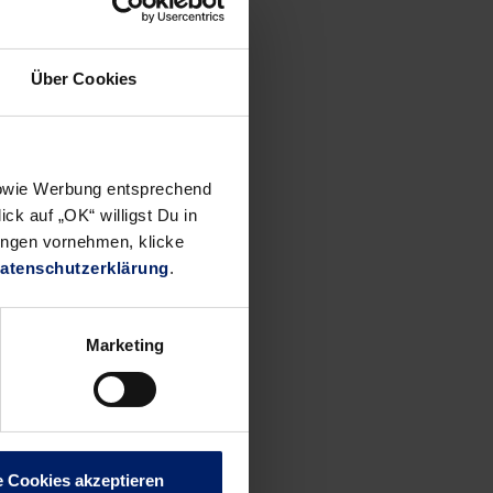
Löwen mit
Über Cookies
azu keinen
en bei
 sowie Werbung entsprechend
tung der
ck auf „OK“ willigst Du in
 Das war
ungen vornehmen, klicke
 weil sie
atenschutzerklärung
.
waren
Marketing
e Cookies akzeptieren