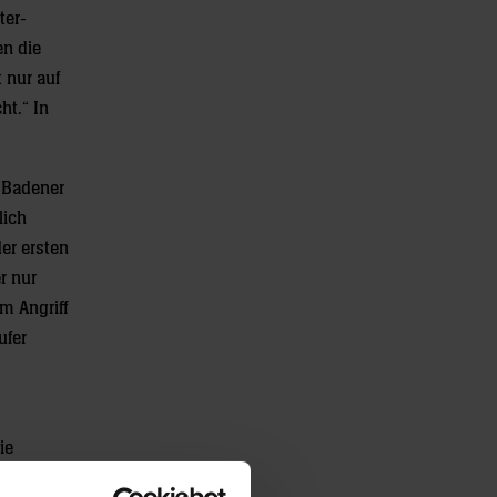
ter-
n die
 nur auf
ht.“ In
e Badener
lich
er ersten
r nur
im Angriff
ufer
ie
 ein