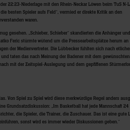
der 22:23-Niederlage mit den Rhein-Neckar Löwen beim TuS N-
ie besten Spieler aufs Feld“, vermied er direkte Kritik an den
inverstanden waren.
genug gesehen. „Schieber, Schieber“ skandierten die Anhänger un
tko Feric stürmte wütend um die Pressearbeitsplätze herum an 
ugen der Medienvertreter. Die Lübbecker fühlten sich nach etlich
s – und taten das nach Meinung der Badener mit dem gewünschten 
h mit der Zeitspiel-Auslegung und dem gepfiffenen Stürmerfo
das. Von Spiel zu Spiel wird diese merkwürdige Regel anders ausg
ine Grundsatzdiskussion: „Im Basketball hat jede Mannschaft 24
richter, die Spieler, die Trainer, die Zuschauer. Das ist eine gute
 einführen, sonst wird es immer wieder Diskussionen geben.“