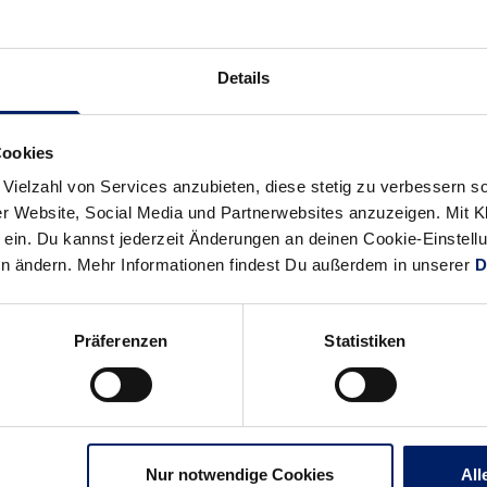
kassierte Lübbecke vier Zeitstrafen, die Überzahl gewannen die 
Details
hen. In ihren drei Unterzahlsituationen erzielten die Badener d
Cookies
ei einer 22:21-Führung die Chance zum Sieg bot, schliefen die Löw
 Vielzahl von Services anzubieten, diese stetig zu verbessern
2:22. Insgesamt wirkten die Gelbhemden nicht frisch, die Belas
r Website, Social Media und Partnerwebsites anzuzeigen. Mit Kli
ase kann es passieren, einmal ein schwaches Spiel hinzulegen.
ein. Du kannst jederzeit Änderungen an deinen Cookie-Einstell
t. Die Löwen beraubten sich ihrer eigenen Waffe, dem Gegenstoß,
en ändern. Mehr Informationen findest Du außerdem in unserer
D
 ins Aus passten. „Wir haben viel zu viele Fehler gemacht, da 
Präferenzen
Statistiken
Nur notwendige Cookies
All