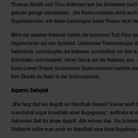
Thomas Hörath und Timo Hofmann war der Schweizer nach 
gelinde gesagt unzufrieden. „Die Klubs schicken doch auch d
Unparteiischen, mit deren Leistungen beide Teams nicht e
Mitte der zweiten Halbzeit hatten die erzürnten TuS-Fans 
Gegenstände auf das Spielfeld. Lübbeckes Teammanager Zla
Seitenlinie, beschimpfte die Referees unmittelbar vor den A
Zeitstrafen verschaukelt, übten Druck auf die Referees au
Denn Löwen-Trainer Gudmundur Gudmundsson haderte danac
Kim Ekdahl du Rietz in der Schlussphase.
Ärgernis Zeitspiel
„Wie lang darf ein Angriff im Handball dauern? Keiner weiß 
manchmal sogar innerhalb einer Begegnung“, eröffnete er e
Sekunden Zeit für einen Angriff. Alle wissen das. Die Schieds
Vielleicht sollte man auch im Handball eine klare Regelung