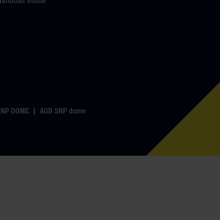
Handball Inside
SNP DOME
AGB SNP dome
k
WhatsApp