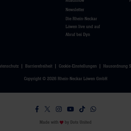
Roadshow
Newsletter
Die Rhein-Neckar
Löwen live und auf
Abruf bei Dyn
atenschutz
Barrierefreiheit
Cookie-Einstellungen
Hausordnung 
Copyright © 2026 Rhein-Neckar Löwen GmbH
Besucht uns auf Facebook
Besucht uns auf Twitter
Besucht uns auf Instagram
Besucht uns auf Youtube
Besucht uns auf TikTo
Besucht uns auf 
Made with
by
Dots United