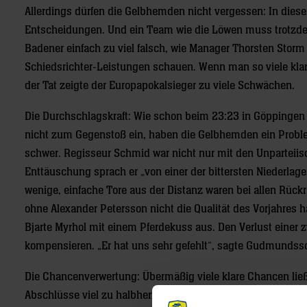
Allerdings dürfen die Gelbhemden nicht vergessen: In dieser 
Entscheidungen. Und ein Team wie die Löwen muss trotzde
Badener einfach zu viel falsch, wie Manager Thorsten Storm
Schiedsrichter-Leistungen schauen. Wenn man so viele klar
der Tat zeigte der Europapokalsieger zu viele Schwächen.
Die Durchschlagskraft: Wie schon beim 23:23 in Göppingen w
nicht zum Gegenstoß ein, haben die Gelbhemden ein Proble
schwer. Regisseur Schmid war nicht nur mit den Unparteiisc
Enttäuschung sprach er „von einer der bittersten Niederl
wenige, einfache Tore aus der Distanz waren bei allen Rückr
ohne Alexander Petersson nicht die Qualität des Vorjahres h
Bjarte Myrhol mit einem Pferdekuss aus. Den Verlust einer z
kompensieren. „Er hat uns sehr gefehlt“, sagte Gudmundss
Die Chancenverwertung: Übermäßig viele klare Chancen ließe
Abschlüsse viel zu halbherzig. Wer allerdings vier Sieben