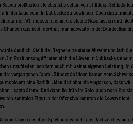
Saison profitierten sie ebenfalls schon von strittigen Schiedsrich
m in der Lage sein, in Lübbecke zu gewinnen. Doch dazu machte
 einräumte: „Wir müssen uns an die eigene Nase fassen und nicht
e Chancen auslässt, gewinnt man auswärts in der Bundesliga nic
urde deutlich: Stellt der Gegner eine starke Abwehr und lädt di
m. Im Positionsangriff taten sich die Löwen in Lübbecke unheim
hen unzufrieden, sondern auch mit seiner eigenen Leistung. In d
agen der vergangenen Jahre“. Zündende Ideen kamen vom Schweize
aumspielern eine Rarität. „Man darf aber nie vergessen, dass wir 
aben“, sagte Storm. Und dann fiel früh im Spiel auch noch Kreislä
weiten zentralen Figur in der Offensive konnten die Löwen nicht
on.
n die Löwen aus dem Spiel heraus nicht aus. Viel zu oft waren d
meter vergibt (drei Mal Uwe Gensheimer, einmal Schmid), bekommt