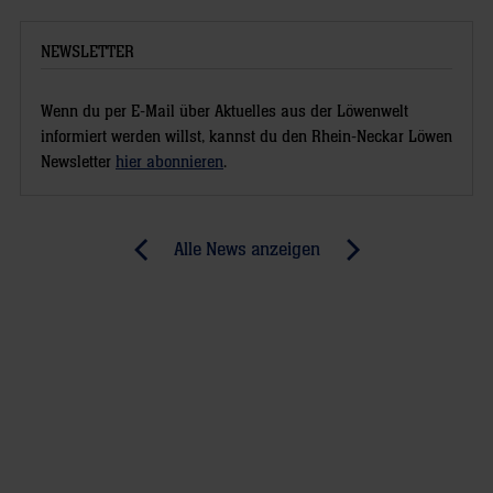
NEWSLETTER
Wenn du per E-Mail über Aktuelles aus der Löwenwelt
informiert werden willst, kannst du den Rhein-Neckar Löwen
Newsletter
hier abonnieren
.
Post
Alle News anzeigen
previous
newst
navigation
News:
News:
EHF-
Topspiel
Cup:
in
Löwen
Kopenhagen
vor
(MM)
kniffliger
Aufgabe