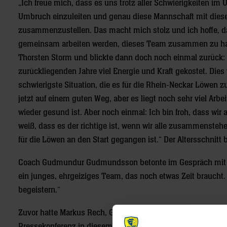
„Ich freue mich, dass es uns trotz aller Schwierigkeiten im 
Umbruch einzuleiten und genau diese Mannschaft mit diese
zusammenzustellen. Das macht mich stolz und ich hoffe, da
gemeinsam arbeiten werden, dieses Team zusammen zu ha
Thorsten Storm und blickte dann doch noch einmal zurück:
zurückliegenden Jahre viel Energie und Kraft gekostet. Dies 
schwierigste Situation, die es für die Rhein-Neckar Löwen zu
jetzt auf einem guten Weg, aber es liegt noch sehr viel Arbei
wieder gesund ist. Aber noch einmal: Ich bin froh, dass wir
weiß, dass es der richtige ist, wenn wir alle zusammensteh
für die Löwen an den Start gegangen ist.“ Der Altersschnitt b
Coach Gudmundur Gudmundsson betonte im Gespräch mit 
ein junges, ehrgeiziges Team, das noch etwas Zeit braucht.
begeistern.“
Zuvor hatte Markus Rech, Geschäftsführer von engelhorn spor
Pressekonferenz in diesem Hause schon Tradition, bereits z