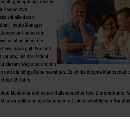
Umfeld gelungen ist, diesen
r Perspektive
ss wir alle daran
lten“, sagte Manager
 „Insgesamt haben die
war es aber sicher die
 bewältigen galt. Wir sind
t vor uns, bis der Patient
 auf diesem Weg sind und ich
en und die nötige Ruhe bewahren. Es ist die jüngste Mannschaft, 
eträgt 25 Jahre.
dem Moderator und neuen Hallensprecher Jens Zimmermann: „W
 Aber wir wollen unsere Anhänger mit leidenschaftlichem Handbal
ts, die Gäste im Sporthaus begrüßt, schließlich hat die öffentlic
um vierten Mal stellten sich die Löwen im N-Quadrat in Mannheim