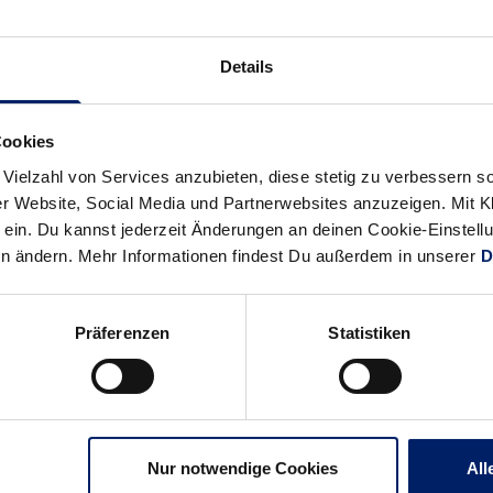
“, so Rech.
Details
sammen: „Wir wollen guten Handball spielen und werden alles ve
. Abgerechnet wird dann am Ende der Spielzeit. Die Mannschaft 
n alle zufrieden mit den Löwen sein.“
Cookies
 Vielzahl von Services anzubieten, diese stetig zu verbessern
ensheimer unterstrich die gute Stimmung im Team, weiß aber au
r Website, Social Media und Partnerwebsites anzuzeigen. Mit Kli
m Saisonstart auf die Löwen zukommt: „Wir sind erst seit wenig
ein. Du kannst jederzeit Änderungen an deinen Cookie-Einstell
wird nicht einfach nach nur zehn Tagen mit voller Kapelle nach 
en ändern. Mehr Informationen findest Du außerdem in unserer
D
 sieht es auch Coach Gudmundsson: „Frisch Auf hat eine eingespi
h gut verstärkt hat. Da steht uns wirklich eine schwierige Aufgabe
Präferenzen
Statistiken
der haben die Schwaben das Potenzial zur Überraschungsmannsc
n ein oder anderen Coup sorgen – das wollen die Löwen auch.
e
hier
.
Nur notwendige Cookies
All