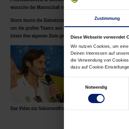
wünsche der Mannschaft viel Erfolg in der Spielzeit 2012/13
Zustimmung
Storm fasste die Zielsetzung des Klubs folgendermaßen zu
um die großen Teams aus der vergangenen Saison zu ärgern
intern ihre eigenen Ziele gesetzt. Schaffen wir diese, werde
Diese Webseite verwendet 
Wir nutzen Cookies, um eine
Kapitän Uwe G
Deinen Interessen auf unsere
am Sonntag zu
die Verwendung von Cookies 
komplett, das 
dazu auf Cookie-Einstellung
zu fahren.“ So
Truppe, die sic
Einwilligungsauswahl
Notwendig
Für den Islän
werden. Für de
Das Video zur Saisoneröffnungs-Pressekonferenz finden Si