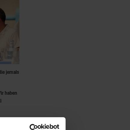
die jemals
ir haben
l
he
 vor: „Ich