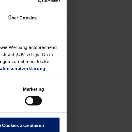
Über Cookies
rsuchen,
hat sich
 sowie Werbung entsprechend
ch, was
ck auf „OK“ willigst Du in
en Tagen
ungen vornehmen, klicke
Göppingen
atenschutzerklärung
.
elte
 bevor.“
Marketing
haft zu
e Cookies akzeptieren