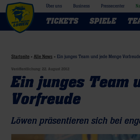
Über uns
Business
Pressecenter
Na
TICKETS
SPIELE
TE
Startseite
»
Alle News
»
Ein junges Team und jede Menge Vorfreud
Veröffentlichung:
22. August 2012
Ein junges Team 
Vorfreude
Löwen präsentieren sich bei en