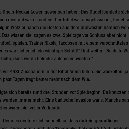
 die Rhein-Neckar Löwen gewonnen haben: Das Rudel formierte sich
 Doch diesmal war es anders. Der Jubel war ausgelassener, freneti
olg in Wetzlar haben die Besten aus dem Südwesten nämlich wohl
 Das wissen sie, sagen es zwei Spieltage vor Schluss aber nicht. 
ball spielen. Trainer Nikolaj Jacobsen mit einem verschmitzten
ber es war sicherlich ein wichtiger Schritt!“ Und weiter: „Nächste 
offe, dass wir da befreiter aufspielen werden.“
 vor 4421 Zuschauern in der Rittal Arena boten. Sie wackelten, ja
n ein paar Tagen fragt keiner mehr nach dem Wie.
eigte sich bereits rund drei Stunden vor Spielbeginn. Da kreuzten
 es wurden immer mehr. Eine badische Invasion war’s. Manche sa
her waren sie, voller Vorfreude.
Denn es deutete sich schnell an, dass da kein gemütlicher
arbeit. Angespornt durch den Trommelwirbel der HSG-Schlachte