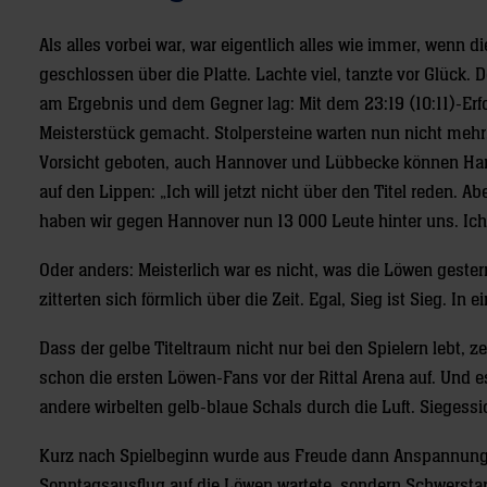
Als alles vorbei war, war eigentlich alles wie immer, wenn
geschlossen über die Platte. Lachte viel, tanzte vor Glück.
am Ergebnis und dem Gegner lag: Mit dem 23:19 (10:11)-Erf
Meisterstück gemacht. Stolpersteine warten nun nicht mehr.
Vorsicht geboten, auch Hannover und Lübbecke können Hand
auf den Lippen: „Ich will jetzt nicht über den Titel reden. A
haben wir gegen Hannover nun 13 000 Leute hinter uns. Ich h
Oder anders: Meisterlich war es nicht, was die Löwen gestern
zitterten sich förmlich über die Zeit. Egal, Sieg ist Sieg. I
Dass der gelbe Titeltraum nicht nur bei den Spielern lebt, z
schon die ersten Löwen-Fans vor der Rittal Arena auf. Und
andere wirbelten gelb-blaue Schals durch die Luft. Siegessic
Kurz nach Spielbeginn wurde aus Freude dann Anspannung. 
Sonntagsausflug auf die Löwen wartete, sondern Schwerst