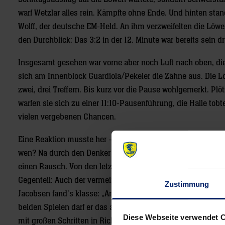
warf Wetzlar alles rein. Kämpfte ohne Ende. Und hinten sta
Wolff, der deutsche EM-Held. An ihm verzweifelten die Löwen
den Durchblick: Das 3:2 in der 12. Minute war bereits sein dri
Insgesamt gesehen war vorne aber noch Luft nach oben, die
sich am Innenblock Guardiola/Pekeler die Zähne aus. Die L
zwei, drei Treffern. Bis kurz vor die Pause wohlgemerkt. Plö
warfen sie sich zu einer 11:10-Pausenführung, die Halle tob
vielen vergebenen Chancen.
Eine Reaktion musste her – und die kam auch. Allerdings ga
wen? Na durch den Denker und Lenker, durch Andy Schmid, d
einen Rausch. Von den letzten neun Löwen-Toren erzielte er
Gegenteil: Auch der vermeintlich stärkste Mittelmann der We
Zustimmung
Jacobsen fand’s klasse: „Andy hat die ganze Mannschaft au
beiden Spielen darf er das aber gerne von Anfang an machen.
Diese Webseite verwendet 
mit großen Schritten in Richtung Bus.