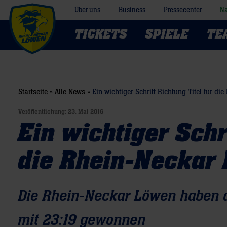
Über uns
Business
Pressecenter
Na
TICKETS
SPIELE
TE
Startseite
»
Alle News
»
Ein wichtiger Schritt Richtung Titel für d
Veröffentlichung:
23. Mai 2016
Ein wichtiger Schr
die Rhein-Neckar
Die Rhein-Neckar Löwen haben d
mit 23:19 gewonnen