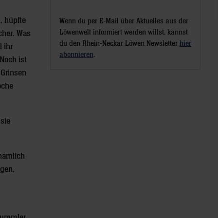
, hüpfte
Wenn du per E-Mail über Aktuelles aus der
Löwenwelt informiert werden willst, kannst
scher. Was
du den Rhein-Neckar Löwen Newsletter
hier
 ihr
abonnieren
.
Noch ist
 Grinsen
Woche
 sie
 nämlich
ngen,
nbummler