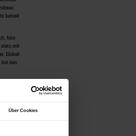
Andreas
tz behielt
ch, biss
 stets mit
r. Eiskalt
, bei den
t. Durch
un in
ht. Im
n da.
Über Cookies
ten
et sich