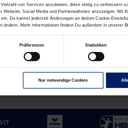
 Vielzahl von Services anzubieten, diese stetig zu verbessern
r Website, Social Media und Partnerwebsites anzuzeigen. Mit Kli
ein. Du kannst jederzeit Änderungen an deinen Cookie-Einstell
en ändern. Mehr Informationen findest Du außerdem in unserer
D
Präferenzen
Statistiken
Alle News anzeigen
previous
newst
News:
News:
Schmid
Schmid
dreht
hält
Nur notwendige Cookies
All
erst
Löwen
spät
auf
auf
Titel-
Kurs
(BNN)