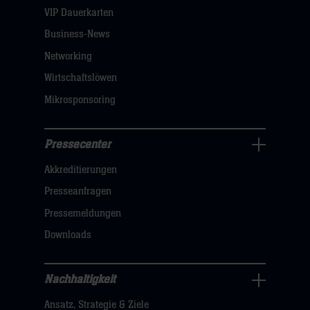
dann
VIP Dauerkarten
klicken
Business-News
sie
Networking
hier
Wirtschaftslöwen
Mikrosponsoring
Pressecenter
Business
Akkreditierungen
Navigation
öffnen,
Presseanfragen
dann
Pressemeldungen
klicken
Downloads
sie
hier
Nachhaltigkeit
Nachhaltigkeit
Ansatz, Strategie & Ziele
Navigation