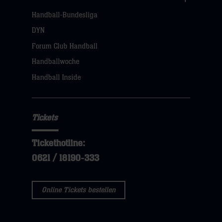
Links
Handball-Bundesliga
Navigation
öffnen,
DYN
dann
Forum Club Handball
klicken
Handballwoche
sie
Handball Inside
hier
Tickets
Tickethotline:
0621 / 18190-333
Online Tickets bestellen