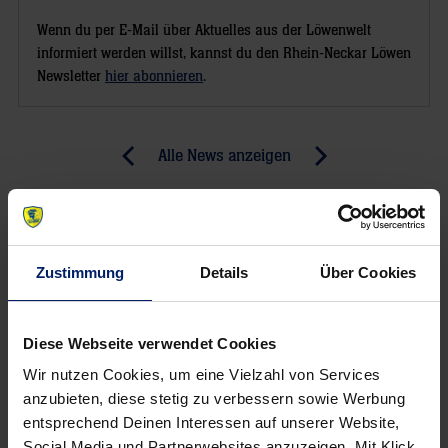
Wenn du per E-Mail über Aktuelles aus der Löwenwelt
informiert werden willst, kannst du den Rhein-Neckar Löwen
Newsletter
hier abonnieren
.
Post
Alle News anzeigen
previous
newst
navigation
News:
News:
Löwen
Drei
machen
Fragen
Zustimmung
Details
Über Cookies
nächsten
an
Schritt
Thorsten
Richtung
Storm
Diese Webseite verwendet Cookies
Hamburg
Wir nutzen Cookies, um eine Vielzahl von Services
anzubieten, diese stetig zu verbessern sowie Werbung
entsprechend Deinen Interessen auf unserer Website,
Social Media und Partnerwebsites anzuzeigen. Mit Klick