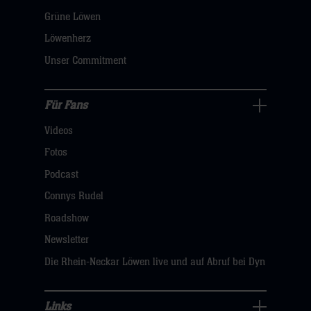
öffnen,
Grüne Löwen
dann
Löwenherz
klicken
Unser Commitment
sie
hier
Für Fans
Für
Videos
Fans
Navigation
Fotos
öffnen,
Podcast
dann
Connys Rudel
klicken
Roadshow
sie
Newsletter
hier
Die Rhein-Neckar Löwen live und auf Abruf bei Dyn
Links