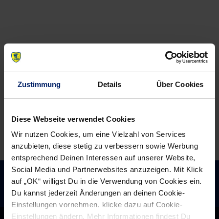
News:
News:
Endspiel
Löwen
um
erwischen
Platz
einen
zwei
gebrauchten
Tag
Zustimmung
Details
Über Cookies
Diese Webseite verwendet Cookies
Wir nutzen Cookies, um eine Vielzahl von Services
anzubieten, diese stetig zu verbessern sowie Werbung
entsprechend Deinen Interessen auf unserer Website,
Social Media und Partnerwebsites anzuzeigen. Mit Klick
auf „OK“ willigst Du in die Verwendung von Cookies ein.
Du kannst jederzeit Änderungen an deinen Cookie-
Einstellungen vornehmen, klicke dazu auf Cookie-
Einstellungen ändern. Mehr Informationen findest Du