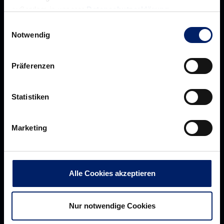
außerdem in unserer
Datenschutzerklärung
.
Einwilligungsauswahl
Notwendig
Präferenzen
Statistiken
Rhein-Neckar Löwen GmbH
Marketing
Alle Cookies akzeptieren
Über uns
Über
Werte der Löwen
uns
Nur notwendige Cookies
Navigation
Historie