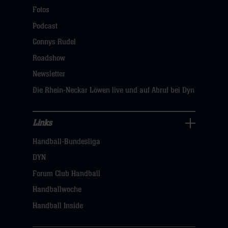
Navigation
Fotos
öffnen,
Podcast
dann
Connys Rudel
klicken
Roadshow
sie
Newsletter
hier
Die Rhein-Neckar Löwen live und auf Abruf bei Dyn
Links
Links
Handball-Bundesliga
Navigation
öffnen,
DYN
dann
Forum Club Handball
klicken
Handballwoche
sie
Handball Inside
hier