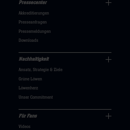
Pressecenter
Business
Akkreditierungen
Navigation
öffnen,
Presseanfragen
dann
Pressemeldungen
klicken
Downloads
sie
hier
Nachhaltigkeit
Nachhaltigkeit
Ansatz, Strategie & Ziele
Navigation
öffnen,
Grüne Löwen
dann
Löwenherz
klicken
Unser Commitment
sie
hier
Für Fans
Für
Videos
Fans