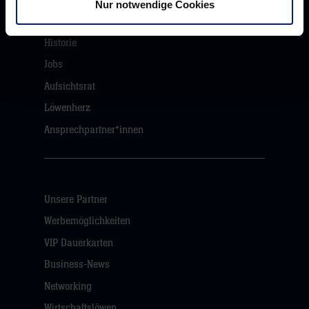
Nur notwendige Cookies
Werte der Löwen
Historie
Jobs
Aufsichtsrat
Löwenherz
Ansprechpartner*innen
Unsere Partner
Werbemöglichkeiten
VIP Dauerkarten
Business-News
Networking
Wirtschaftslöwen