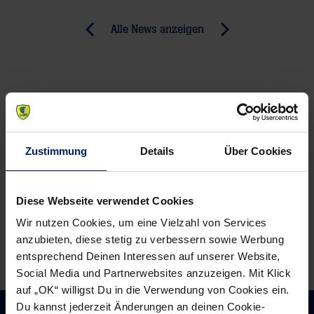
Post
Alle News anzeigen
previous
newst
navigation
News:
News:
EM
Verfassung
2010:
der
Tag
Spieler
8
offen
Zustimmung
Details
Über Cookies
Diese Webseite verwendet Cookies
Wir nutzen Cookies, um eine Vielzahl von Services
anzubieten, diese stetig zu verbessern sowie Werbung
entsprechend Deinen Interessen auf unserer Website,
Social Media und Partnerwebsites anzuzeigen. Mit Klick
auf „OK“ willigst Du in die Verwendung von Cookies ein.
Du kannst jederzeit Änderungen an deinen Cookie-