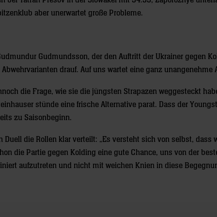
 bei Tatran Presov in der Slowakei mit 34:33, Zaporozhye unterl
itzenklub aber unerwartet große Probleme.
r Gudmundur Gudmundsson, der den Auftritt der Ukrainer gegen Ko
 Abwehrvarianten drauf. Auf uns wartet eine ganz unangenehme 
nnoch die Frage, wie sie die jüngsten Strapazen weggesteckt hab
teinhauser stünde eine frische Alternative parat. Dass der Youngs
reits zu Saisonbeginn.
uell die Rollen klar verteilt: „Es versteht sich von selbst, dass w
chon die Partie gegen Kolding eine gute Chance, uns von der best
pliniert aufzutreten und nicht mit weichen Knien in diese Begegnu