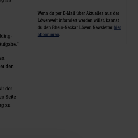
ag KIF
Wenn du per E-Mail über Aktuelles aus der
Löwenwelt informiert werden willst, kannst
du den Rhein-Neckar Löwen Newsletter
hier
abonnieren
.
lding-
Aufgabe.“
en.
ter den
ir der
en Seite
ng zu