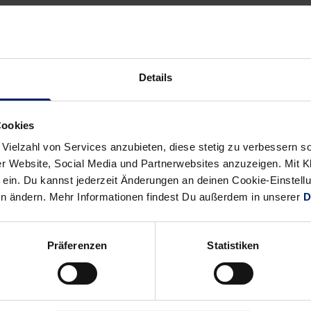
Details
Alle News anzeigen
previous
newst
News:
News:
Cookies
„Endlich
Weichen
 Vielzahl von Services anzubieten, diese stetig zu verbessern
mal
Richtung
r Website, Social Media und Partnerwebsites anzuzeigen. Mit Kli
nur
Viertelfinale
ein. Du kannst jederzeit Änderungen an deinen Cookie-Einstell
20
stellen
en ändern. Mehr Informationen findest Du außerdem in unserer
D
Minuten
(Lampertheimer
zur
Zeitung)
Halle“-
Präferenzen
Statistiken
Vor
Spiel
gegen