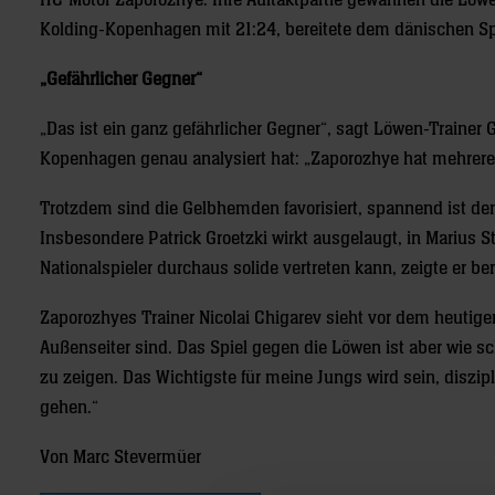
HC Motor Zaporozhye. Ihre Auftaktpartie gewannen die Löwen
Kolding-Kopenhagen mit 21:24, bereitete dem dänischen Sp
„Gefährlicher Gegner“
„Das ist ein ganz gefährlicher Gegner“, sagt Löwen-Traine
Kopenhagen genau analysiert hat: „Zaporozhye hat mehrere
Trotzdem sind die Gelbhemden favorisiert, spannend ist de
Insbesondere Patrick Groetzki wirkt ausgelaugt, in Marius S
Nationalspieler durchaus solide vertreten kann, zeigte er be
Zaporozhyes Trainer Nicolai Chigarev sieht vor dem heutigen D
Außenseiter sind. Das Spiel gegen die Löwen ist aber wie s
zu zeigen. Das Wichtigste für meine Jungs wird sein, diszi
gehen.“
Von Marc Stevermüer