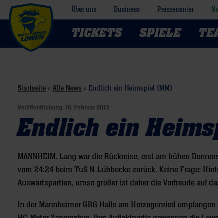
Über uns
Business
Pressecenter
Na
TICKETS
SPIELE
TE
Startseite
»
Alle News
»
Endlich ein Heimspiel (MM)
Veröffentlichung:
16. Februar 2013
Endlich ein Heims
MANNHEIM.
Lang war die Rückreise, erst am frühen Donne
vom 24:24 beim TuS N-Lübbecke zurück. Keine Frage: Hint
Auswärtspartien, umso größer ist daher die Vorfreude auf da
In der Mannheimer GBG Halle am Herzogenried empfangen di