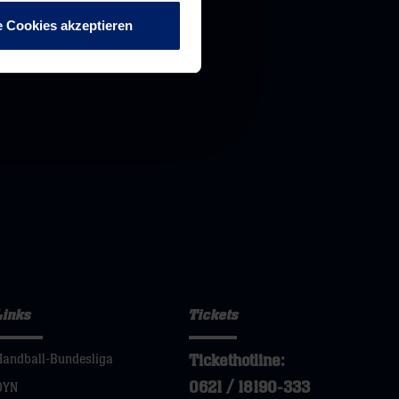
e Cookies akzeptieren
Links
Tickets
Tickethotline:
Handball-Bundesliga
0621 / 18190-333
DYN