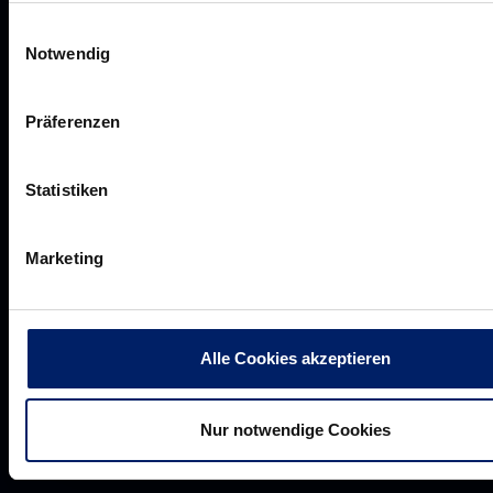
Aufsichtsrat
Einwilligungsauswahl
Löwenherz
Notwendig
Ansprechpartner*innen
Präferenzen
Unsere Partner
Statistiken
Werbemöglichkeiten
VIP Dauerkarten
Marketing
Business-News
Networking
Wirtschaftslöwen
Alle Cookies akzeptieren
Mikrosponsoring
Nur notwendige Cookies