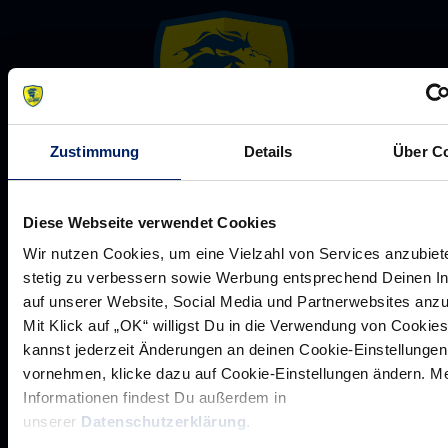
Zustimmung
Details
Über C
Rhein-Neckar Löwen GmbH
Diese Webseite verwendet Cookies
Wir nutzen Cookies, um eine Vielzahl von Services anzubiet
stetig zu verbessern sowie Werbung entsprechend Deinen I
auf unserer Website, Social Media und Partnerwebsites anz
Mit Klick auf „OK“ willigst Du in die Verwendung von Cookies
kannst jederzeit Änderungen an deinen Cookie-Einstellungen
Werte der Löwen
vornehmen, klicke dazu auf Cookie-Einstellungen ändern. M
Historie
Informationen findest Du außerdem in
Jobs
unserer
Datenschutzerklärung
.