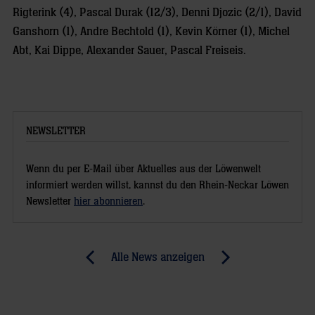
Rigterink (4), Pascal Durak (12/3), Denni Djozic (2/1), David
Ganshorn (1), Andre Bechtold (1), Kevin Körner (1), Michel
Abt, Kai Dippe, Alexander Sauer, Pascal Freiseis.
NEWSLETTER
Wenn du per E-Mail über Aktuelles aus der Löwenwelt
informiert werden willst, kannst du den Rhein-Neckar Löwen
Newsletter
hier abonnieren
.
Post
Alle News anzeigen
previous
newst
navigation
News:
News:
Die
Lindgren