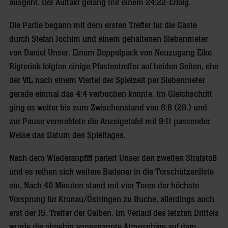
ausgeht. Der Auftakt gelang mit einem 24:22-Erfolg.
Die Partie begann mit dem ersten Treffer für die Gäste
durch Stefan Jochim und einem gehaltenen Siebenmeter
von Daniel Unser. Einem Doppelpack von Neuzugang Eike
Rigterink folgten einige Pfostentreffer auf beiden Seiten, ehe
der VfL nach einem Viertel der Spielzeit per Siebenmeter
gerade einmal das 4:4 verbuchen konnte. Im Gleichschritt
ging es weiter bis zum Zwischenstand von 8:8 (28.) und
zur Pause vermeldete die Anzeigetafel mit 9:11 passender
Weise das Datum des Spieltages.
Nach dem Wiederanpfiff pariert Unser den zweiten Strafstoß
und es reihen sich weitere Badener in die Torschützenliste
ein. Nach 40 Minuten stand mit vier Toren der höchste
Vorsprung für Kronau/Östringen zu Buche, allerdings auch
erst der 15. Treffer der Gelben. Im Verlauf des letzten Drittels
wurde die ohnehin angespannte Atmosphäre auf dem