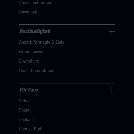
dann
Pressemeldungen
klicken
Downloads
sie
hier
Nachhaltigkeit
Nachhaltigkeit
Ansatz, Strategie & Ziele
Navigation
öffnen,
Grüne Löwen
dann
Löwenherz
klicken
Unser Commitment
sie
hier
Für Fans
Für
Videos
Fans
Navigation
Fotos
öffnen,
Podcast
dann
Connys Rudel
klicken