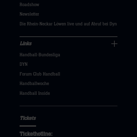
Roadshow
sie
Newsletter
hier
Die Rhein-Neckar Löwen live und auf Abruf bei Dyn
Links
Links
Handball-Bundesliga
Navigation
öffnen,
DYN
dann
Forum Club Handball
klicken
Handballwoche
sie
Handball Inside
hier
Tickets
Tickethotline: