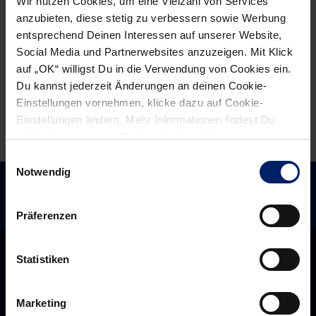
Wir nutzen Cookies, um eine Vielzahl von Services
Vorverkauf
jeder
anzubieten, diese stetig zu verbessern sowie Werbung
am
Verantwortung
entsprechend Deinen Interessen auf unserer Website,
25.
übernimmt“
Social Media und Partnerwebsites anzuzeigen. Mit Klick
Juli
auf „OK“ willigst Du in die Verwendung von Cookies ein.
Du kannst jederzeit Änderungen an deinen Cookie-
Einstellungen vornehmen, klicke dazu auf Cookie-
Einstellungen ändern. Mehr Informationen findest Du
außerdem in unserer
Datenschutzerklärung
.
Einwilligungsauswahl
Notwendig
Präferenzen
Statistiken
Marketing