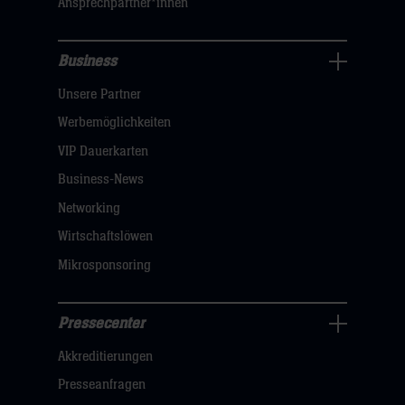
Ansprechpartner*innen
hier
Business
Pressecenter
Unsere Partner
Navigation
öffnen,
Werbemöglichkeiten
dann
VIP Dauerkarten
klicken
Business-News
sie
Networking
hier
Wirtschaftslöwen
Mikrosponsoring
Pressecenter
Business
Akkreditierungen
Navigation
öffnen,
Presseanfragen