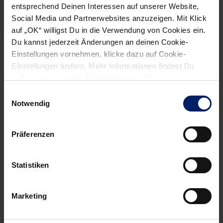
entsprechend Deinen Interessen auf unserer Website,
Social Media und Partnerwebsites anzuzeigen. Mit Klick
NEWSLETTER
auf „OK“ willigst Du in die Verwendung von Cookies ein.
Du kannst jederzeit Änderungen an deinen Cookie-
Wenn du per E-Mail über Aktuelles aus der Löwenwelt
Einstellungen vornehmen, klicke dazu auf Cookie-
informiert werden willst, kannst du den Rhein-Neckar Löwen
Einstellungen ändern. Mehr Informationen findest Du
Newsletter
hier abonnieren
.
außerdem in unserer
Datenschutzerklärung
.
Einwilligungsauswahl
Notwendig
Post
Alle News anzeigen
previous
newst
navigation
Präferenzen
News:
News:
U19
Handball-
Statistiken
kämpft
Leben
nach
wie
Portugal-
im
Marketing
Sieg
Rausch
ums