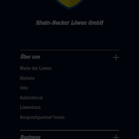
Rhein-Neckar Löwen GmbH
Über uns
Über
Werte der Löwen
uns
Navigation
Historie
öffnen,
Jobs
dann
Aufsichtsrat
klicken
Löwenherz
sie
Ansprechpartner*innen
hier
Business