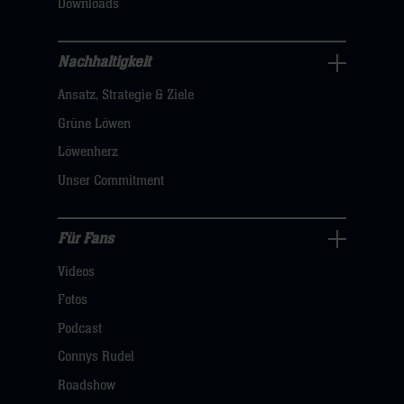
Downloads
sie
hier
Nachhaltigkeit
Nachhaltigkeit
Ansatz, Strategie & Ziele
Navigation
öffnen,
Grüne Löwen
dann
Löwenherz
klicken
Unser Commitment
sie
hier
Für Fans
Für
Videos
Fans
Navigation
Fotos
öffnen,
Podcast
dann
Connys Rudel
klicken
Roadshow
sie