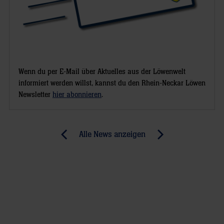
Wenn du per E-Mail über Aktuelles aus der Löwenwelt
informiert werden willst, kannst du den Rhein-Neckar Löwen
Newsletter
hier abonnieren
.
Post
Alle News anzeigen
previous
newst
navigation
News:
News:
Löwen
Deutlicher
gastieren
Testspielsieg
beim
TV