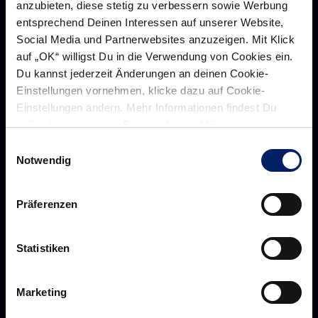
anzubieten, diese stetig zu verbessern sowie Werbung
entsprechend Deinen Interessen auf unserer Website,
Social Media und Partnerwebsites anzuzeigen. Mit Klick
auf „OK“ willigst Du in die Verwendung von Cookies ein.
Du kannst jederzeit Änderungen an deinen Cookie-
Rhein-Neckar Löwen GmbH
Einstellungen vornehmen, klicke dazu auf Cookie-
Einstellungen ändern. Mehr Informationen findest Du
außerdem in unserer
Datenschutzerklärung
.
Einwilligungsauswahl
Über uns
Notwendig
Über
Werte der Löwen
uns
Navigation
Präferenzen
Historie
öffnen,
Jobs
dann
Statistiken
Aufsichtsrat
klicken
Löwenherz
sie
Marketing
Ansprechpartner*innen
hier