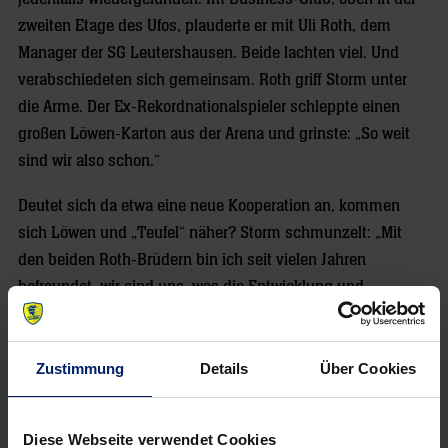
zweiten Etage des Ufos, plauderte er mit Uli Roth, dem
Manager der SG Leutershausen. Beide lachten viel. Und
verabschiedeten sich gemeinsam. Roth griff Storm unter
die Arme. Der Ex-Rekordnationalspieler schleppte einen
großen Löwen-Karton aus der Arena und grinste: „So weit
sind wir also schon.“
Deutet sich da etwa eine neue Kooperation an, kommen
sich Löwen und „Teufel“ näher? Storm schmunzelt: „Mit
den beiden Roth-Brüdern bin ich seit vielen Jahren
befreundet, wir sind uns, was die Entwicklung und
Anforderungsprofile im Handball betrifft immer sehr einig.“
Demnach spricht also eigentlich nichts gegen eine
Zustimmung
Details
Über Cookies
Partnerschaft mit der SG Leutershausen, falls sich das
Verhältnis zur TSG Friesenheim nicht wieder bessert?!
Diese Webseite verwendet Cookies