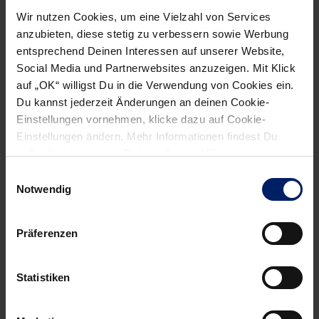
Von Daniel Hund
Wir nutzen Cookies, um eine Vielzahl von Services
anzubieten, diese stetig zu verbessern sowie Werbung
23.12.2010
entsprechend Deinen Interessen auf unserer Website,
Social Media und Partnerwebsites anzuzeigen. Mit Klick
auf „OK“ willigst Du in die Verwendung von Cookies ein.
Du kannst jederzeit Änderungen an deinen Cookie-
Einstellungen vornehmen, klicke dazu auf Cookie-
NEWSLETTER
Einstellungen ändern. Mehr Informationen findest Du
außerdem in unserer
Datenschutzerklärung
.
Wenn du per E-Mail über Aktuelles aus der Löwenwelt
Einwilligungsauswahl
informiert werden willst, kannst du den Rhein-Neckar Löwen
Notwendig
Newsletter
hier abonnieren
.
Präferenzen
Post
Alle News anzeigen
previous
newst
navigation
Statistiken
News:
News:
Feiertagsstimmung
Opfer