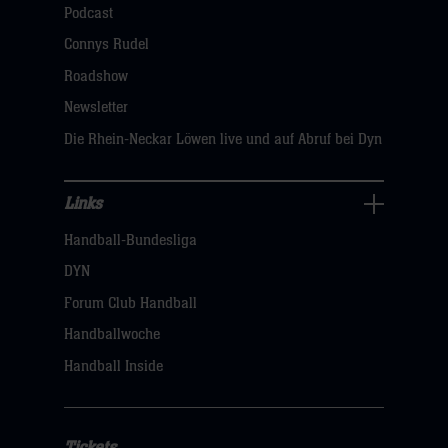
öffnen,
Podcast
dann
Connys Rudel
klicken
Roadshow
sie
Newsletter
hier
Die Rhein-Neckar Löwen live und auf Abruf bei Dyn
Links
Links
Handball-Bundesliga
Navigation
öffnen,
DYN
dann
Forum Club Handball
klicken
Handballwoche
sie
Handball Inside
hier
Tickets