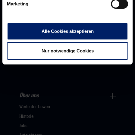
Marketing
Alle Cookies akzeptieren
Nur notwendige Cookies
Rhein-Neckar Löwen GmbH
Über uns
Über
Werte der Löwen
uns
Navigation
Historie
öffnen,
Jobs
dann