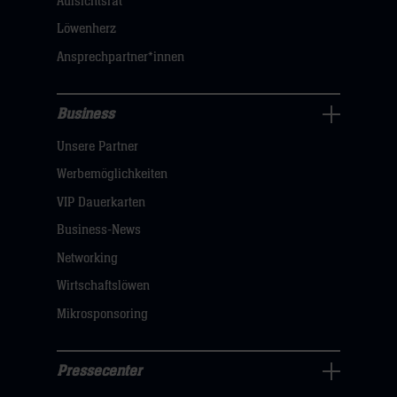
Aufsichtsrat
klicken
Löwenherz
sie
Ansprechpartner*innen
hier
Business
Pressecenter
Unsere Partner
Navigation
öffnen,
Werbemöglichkeiten
dann
VIP Dauerkarten
klicken
Business-News
sie
Networking
hier
Wirtschaftslöwen
Mikrosponsoring
Pressecenter
Business