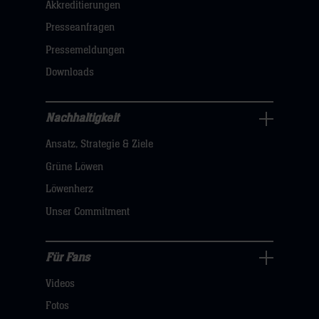
Akkreditierungen
Navigation
öffnen,
Presseanfragen
dann
Pressemeldungen
klicken
Downloads
sie
hier
Nachhaltigkeit
Nachhaltigkeit
Ansatz, Strategie & Ziele
Navigation
öffnen,
Grüne Löwen
dann
Löwenherz
klicken
Unser Commitment
sie
hier
Für Fans
Für
Videos
Fans
Navigation
Fotos