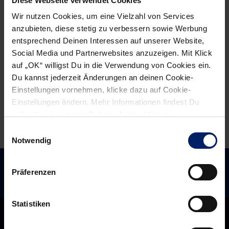
Diese Webseite verwendet Cookies
große
neue
Wir nutzen Cookies, um eine Vielzahl von Services
Gier
Trainer
anzubieten, diese stetig zu verbessern sowie Werbung
(MM)
ist
entsprechend Deinen Interessen auf unserer Website,
gekommen,
Social Media und Partnerwebsites anzuzeigen. Mit Klick
auf „OK“ willigst Du in die Verwendung von Cookies ein.
um
Du kannst jederzeit Änderungen an deinen Cookie-
etwas
Einstellungen vornehmen, klicke dazu auf Cookie-
zu
Einstellungen ändern. Mehr Informationen findest Du
gewinnen
außerdem in unserer
Datenschutzerklärung
.
(RNZ)
Einwilligungsauswahl
Notwendig
Präferenzen
Statistiken