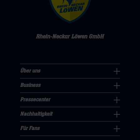
Rhein-Neckar Löwen GmbH
Über uns
Über
uns
Business
Pressecenter
Navigation
Navigation
Pressecenter
öffnen,
Business
öffnen,
dann
Navigation
Nachhaltigkeit
dann
klicken
Nachhaltigkeit
öffnen,
klicken
sie
Navigation
Für Fans
dann
sie
Für
hier
öffnen,
klicken
hier