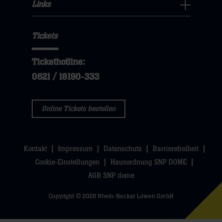
Fans
Links
dann
sie
Links
Navigation
klicken
hier
Navigation
öffnen,
sie
Tickets
öffnen,
dann
hier
dann
klicken
Tickethotline:
klicken
sie
0621 / 18190-333
sie
hier
hier
Online Tickets bestellen
Kontakt
Impressum
Datenschutz
Barrierefreiheit
Cookie-Einstellungen
Hausordnung SNP DOME
AGB SNP dome
Copyright © 2026 Rhein-Neckar Löwen GmbH