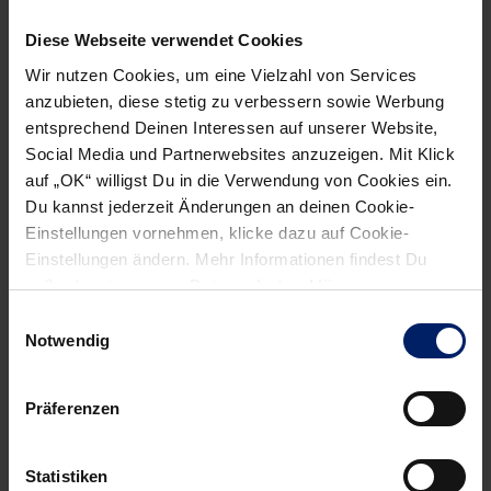
meinte Brack, der nun im Heimspiel gegen Gummersbach
Diese Webseite verwendet Cookies
auf mehr hofft.
Wir nutzen Cookies, um eine Vielzahl von Services
anzubieten, diese stetig zu verbessern sowie Werbung
Die Löwen fahren am Mittwoch (19.30 Uhr) dagegen zum
entsprechend Deinen Interessen auf unserer Website,
Kehraus nach Göppingen und haben dort die nächsten zwei
Social Media und Partnerwebsites anzuzeigen. Mit Klick
Punkte fest eingeplant. „Das wird natürlich noch
auf „OK“ willigst Du in die Verwendung von Cookies ein.
schwieriger als gegen Balingen. Aber vor der
Du kannst jederzeit Änderungen an deinen Cookie-
Weltmeisterschaft wäre es sehr wichtig, mit einem Sieg in
Einstellungen vornehmen, klicke dazu auf Cookie-
die Liga-Pause zu gehen“, hofft Trainer Gudmundsson auf
Einstellungen ändern. Mehr Informationen findest Du
einen positiven Jahresabschluss bei FrischAuf. Und wenn
außerdem in unserer
Datenschutzerklärung
.
dann kurz vor Silvester alle so treffen wie Uwe Gensheimer,
Einwilligungsauswahl
Notwendig
braucht auch niemand Weihnachtsmänner oder gar
Schornsteinfeger.
Präferenzen
Von Thorsten Hof
27.12.2010
Statistiken