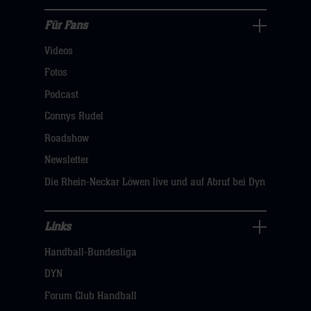
hier
Für Fans
Für
Videos
Fans
Navigation
Fotos
öffnen,
Podcast
dann
Connys Rudel
klicken
Roadshow
sie
Newsletter
hier
Die Rhein-Neckar Löwen live und auf Abruf bei Dyn
Links
Links
Handball-Bundesliga
Navigation
öffnen,
DYN
dann
Forum Club Handball
klicken