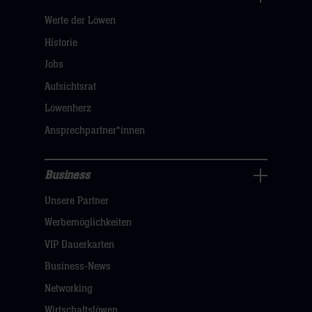
Über
Werte der Löwen
uns
Navigation
Historie
öffnen,
Jobs
dann
Aufsichtsrat
klicken
Löwenherz
sie
Ansprechpartner*innen
hier
Business
Pressecenter
Unsere Partner
Navigation
öffnen,
Werbemöglichkeiten
dann
VIP Dauerkarten
klicken
Business-News
sie
Networking
hier
Wirtschaftslöwen