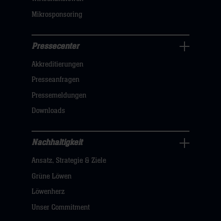
Mikrosponsoring
Pressecenter
Business
Akkreditierungen
Navigation
öffnen,
Presseanfragen
dann
Pressemeldungen
klicken
Downloads
sie
hier
Nachhaltigkeit
Nachhaltigkeit
Ansatz, Strategie & Ziele
Navigation
öffnen,
Grüne Löwen
dann
Löwenherz
klicken
Unser Commitment
sie