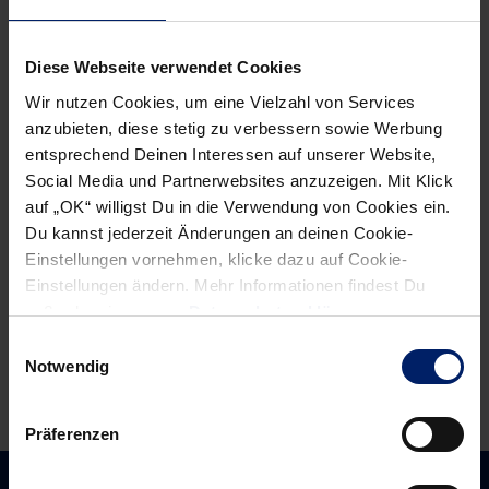
Post
Alle News anzeigen
Diese Webseite verwendet Cookies
previous
newst
navigation
News:
News:
Wir nutzen Cookies, um eine Vielzahl von Services
Vorzeige-
„Nach
anzubieten, diese stetig zu verbessern sowie Werbung
entsprechend Deinen Interessen auf unserer Website,
Löwe
vorne
Social Media und Partnerwebsites anzuzeigen. Mit Klick
bis
schauen“
auf „OK“ willigst Du in die Verwendung von Cookies ein.
2016
Du kannst jederzeit Änderungen an deinen Cookie-
(BNN)
Einstellungen vornehmen, klicke dazu auf Cookie-
Einstellungen ändern. Mehr Informationen findest Du
außerdem in unserer
Datenschutzerklärung
.
Einwilligungsauswahl
Notwendig
Präferenzen