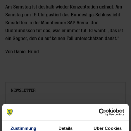
Am Samstag ist deshalb wieder Konzentration gefragt. Am
Samstag um 19 Uhr gastiert das Bundesliga-Schlusslicht
Emsdetten in der Mannheimer SAP Arena. Und
Gudmundsson tut das, was er immer tut. Er warnt: „Das ist
ein Gegner, den du auf keinen Fall unterschätzen darfst.“
Von Daniel Hund
NEWSLETTER
Wenn du per E-Mail über Aktuelles aus der Löwenwelt
informiert werden willst, kannst du den Rhein-Neckar Löwen
Newsletter
hier abonnieren
.
Zustimmung
Details
Über Cookies