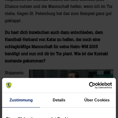
Chance nutzen und der Mannschaft helfen, wenn ich im Tor
stehe. Gegen St. Petersburg hat das zum Beispiel ganz gut
geklappt.
Du hast dich inzwischen auch dazu entschieden, dem
Handball-Verband von Katar zu helfen, der noch eine
schlagkräftige Mannschaft für seine Heim-WM 2015
benötigt und nun mit dir im Tor plant. Wie ist der Kontakt
zustande gekommen?
Stojanovic:
Die Anfrage
lief zuerst
über meinen
Zustimmung
Details
Über Cookies
Berater und
dann war ich
zweimal vor