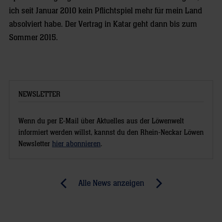
ich seit Januar 2010 kein Pflichtspiel mehr für mein Land
absolviert habe. Der Vertrag in Katar geht dann bis zum
Sommer 2015.
NEWSLETTER
Wenn du per E-Mail über Aktuelles aus der Löwenwelt
informiert werden willst, kannst du den Rhein-Neckar Löwen
Newsletter
hier abonnieren
.
Post
Alle News anzeigen
previous
newst
navigation
News:
News:
Gensheimer
Gensheimer