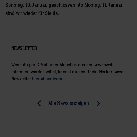
Sonntag, 10. Januar, geschlossen. Ab Montag, 11. Januar,
sind wir wieder für Sie da.
NEWSLETTER
Wenn du per E-Mail über Aktuelles aus der Löwenwelt
informiert werden willst, kannst du den Rhein-Neckar Löwen
Newsletter
hier abonnieren
.
Post
Alle News anzeigen
previous
newst
navigation
News:
News:
Frustbewältigung
Von
gegen
Besinnlichkeit