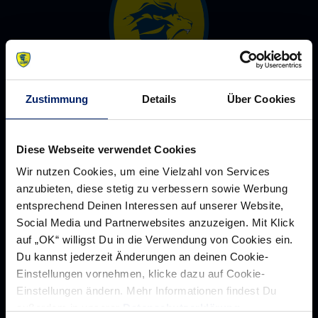
Zustimmung
Details
Über Cookies
Rhein-Neckar Löwen GmbH
Diese Webseite verwendet Cookies
Wir nutzen Cookies, um eine Vielzahl von Services
anzubieten, diese stetig zu verbessern sowie Werbung
entsprechend Deinen Interessen auf unserer Website,
Social Media und Partnerwebsites anzuzeigen. Mit Klick
Werte der Löwen
auf „OK“ willigst Du in die Verwendung von Cookies ein.
Historie
Du kannst jederzeit Änderungen an deinen Cookie-
Einstellungen vornehmen, klicke dazu auf Cookie-
Jobs
Einstellungen ändern. Mehr Informationen findest Du
Aufsichtsrat
außerdem in unserer
Datenschutzerklärung
.