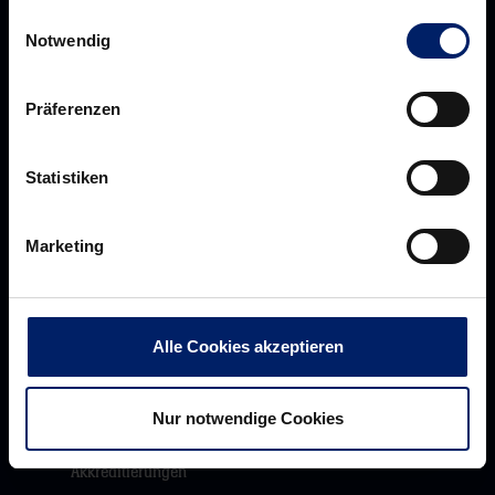
Löwenherz
Einwilligungsauswahl
Notwendig
Ansprechpartner*innen
Präferenzen
Unsere Partner
Statistiken
Werbemöglichkeiten
VIP Dauerkarten
Marketing
Business-News
Networking
Wirtschaftslöwen
Alle Cookies akzeptieren
Mikrosponsoring
Nur notwendige Cookies
Akkreditierungen