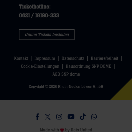
Tickethotline:
0621 / 18190-333
Online Tickets bestellen
Kontakt
Impressum
Datenschutz
Barrierefreiheit
Cookie-Einstellungen
Hausordnung SNP DOME
AGB SNP dome
Copyright © 2026 Rhein-Neckar Löwen GmbH
Besucht uns auf Facebook
Besucht uns auf Twitter
Besucht uns auf Instagram
Besucht uns auf Youtube
Besucht uns auf TikTo
Besucht uns auf 
Made with
by
Dots United