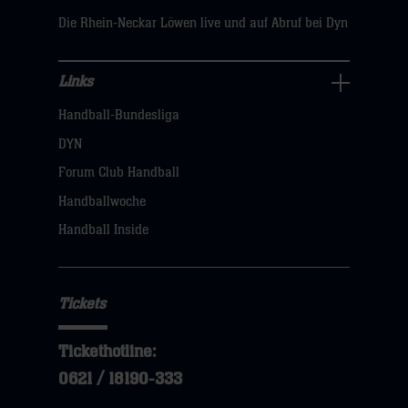
hier
Die Rhein-Neckar Löwen live und auf Abruf bei Dyn
Links
Links
Handball-Bundesliga
Navigation
öffnen,
DYN
dann
Forum Club Handball
klicken
Handballwoche
sie
Handball Inside
hier
Tickets
Tickethotline:
0621 / 18190-333