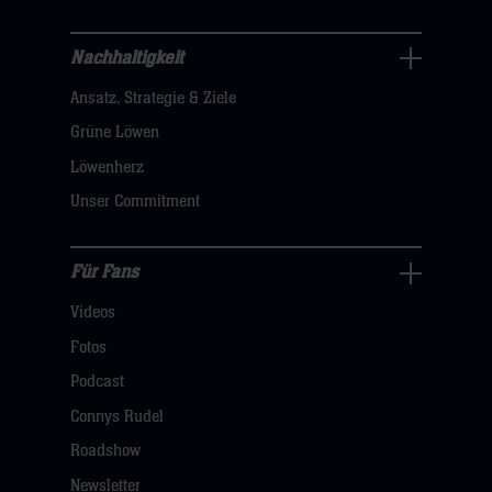
sie
hier
Nachhaltigkeit
Nachhaltigkeit
Ansatz, Strategie & Ziele
Navigation
öffnen,
Grüne Löwen
dann
Löwenherz
klicken
Unser Commitment
sie
hier
Für Fans
Für
Videos
Fans
Navigation
Fotos
öffnen,
Podcast
dann
Connys Rudel
klicken
Roadshow
sie
Newsletter