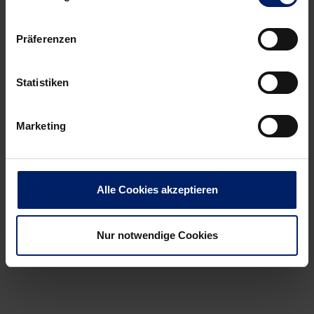
Präferenzen
Statistiken
Wenn du per E-Mail über Aktuelles aus der Löwenwelt
informiert werden willst, kannst du den Rhein-Neckar Löwen
Newsletter
hier abonnieren
.
Marketing
Post
Alle News anzeigen
Alle Cookies akzeptieren
previous
newst
navigation
News:
News:
Auftakt
„Dabei
Nur notwendige Cookies
stimmt
sein
zuversichtlich
ist
nicht
alles”