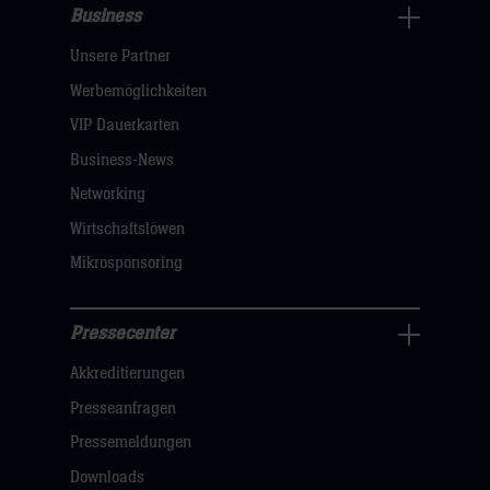
Business
Pressecenter
Unsere Partner
Navigation
öffnen,
Werbemöglichkeiten
dann
VIP Dauerkarten
klicken
Business-News
sie
Networking
hier
Wirtschaftslöwen
Mikrosponsoring
Pressecenter
Business
Akkreditierungen
Navigation
öffnen,
Presseanfragen
dann
Pressemeldungen
klicken
Downloads