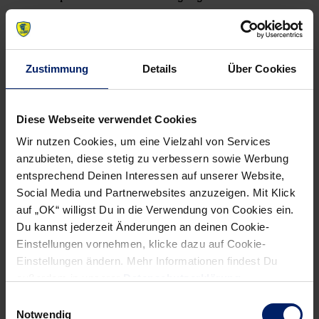
kindgerechten Sinnesparcours auf Anfrage an. Hier können
Jung und Alt Lebensmittel ansehen, anfassen und
probieren, was später auf dem Teller landet. Sie erreichen
Zustimmung
Details
Über Cookies
Kidsmeal über das bereitgestellte Online Kontaktformular,
per Mail an
info@kidsmeal.de
oder telefonisch unter
062201627.
Diese Webseite verwendet Cookies
Wir nutzen Cookies, um eine Vielzahl von Services
anzubieten, diese stetig zu verbessern sowie Werbung
entsprechend Deinen Interessen auf unserer Website,
Social Media und Partnerwebsites anzuzeigen. Mit Klick
NEWSLETTER
auf „OK“ willigst Du in die Verwendung von Cookies ein.
Du kannst jederzeit Änderungen an deinen Cookie-
Einstellungen vornehmen, klicke dazu auf Cookie-
Einstellungen ändern. Mehr Informationen findest Du
außerdem in unserer
Datenschutzerklärung
.
Einwilligungsauswahl
Notwendig