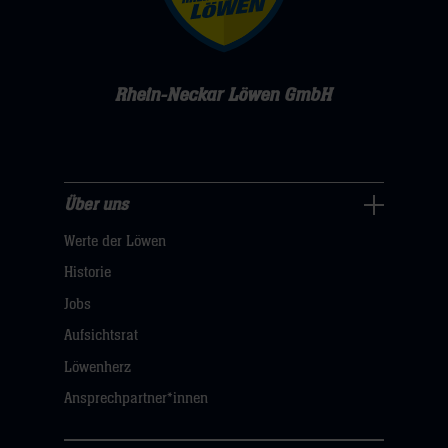
Rhein-Neckar Löwen GmbH
Über uns
Über
Werte der Löwen
uns
Navigation
Historie
öffnen,
Jobs
dann
Aufsichtsrat
klicken
Löwenherz
sie
Ansprechpartner*innen
hier