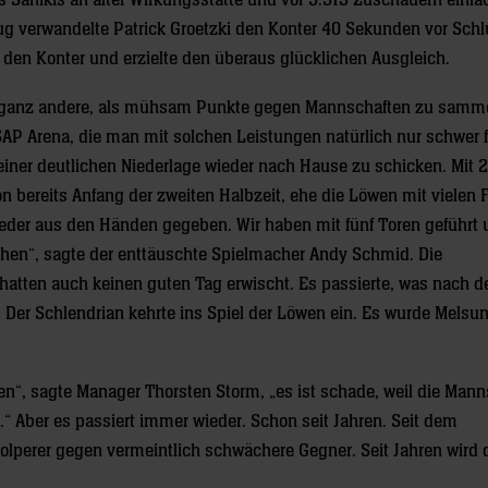
 Sanikis an alter Wirkungsstätte und vor 5.513 Zuschauern einfa
ug verwandelte Patrick Groetzki den Konter 40 Sekunden vor Sch
ef den Konter und erzielte den überaus glücklichen Ausgleich.
h ganz andere, als mühsam Punkte gegen Mannschaften zu samme
SAP Arena, die man mit solchen Leistungen natürlich nur schwer f
einer deutlichen Niederlage wieder nach Hause zu schicken. Mit 2
bereits Anfang der zweiten Halbzeit, ehe die Löwen mit vielen 
wieder aus den Händen gegeben. Wir haben mit fünf Toren geführt
öhen“, sagte der enttäuschte Spielmacher Andy Schmid. Die
atten auch keinen guten Tag erwischt. Es passierte, was nach d
te: Der Schlendrian kehrte ins Spiel der Löwen ein. Es wurde Melsu
n“, sagte Manager Thorsten Storm, „es ist schade, weil die Mann
n.“ Aber es passiert immer wieder. Schon seit Jahren. Seit dem
tolperer gegen vermeintlich schwächere Gegner. Seit Jahren wird 