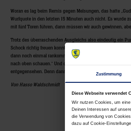
Woran es lag beim Remis gegen Melsungen, das hatte „Gudm
Wurfquote in den letzten 15 Minuten auch nicht. Es wurde z
mit fünf Toren führen, dann müssen wir auch gewinnen, abe
Trotz des überraschenden Ausgleichs also eindeutig ein Pu
Schock richtig freuen konnten. „Ein Riesenkompliment an 
dann noch einmal rankommt, zeigt das den großen Kampfgeis
nach oben schauen.“ Und dem Pokalspiel der dritten Runde
entgegensehen. Denn dann haben sie auch noch Heimrecht
Zustimmung
Von Hasso Waldschmidt
Diese Webseite verwendet 
Wir nutzen Cookies, um eine
Deinen Interessen auf unsere
Post
die Verwendung von Cookies 
navigation
dazu auf Cookie-Einstellung