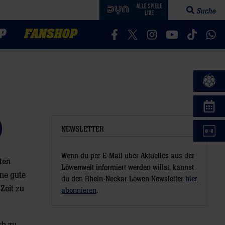
Suche
Suchfeld öff
P
FANSHOP
Besucht uns auf Facebook
Besucht uns auf Twitter
Besucht uns auf In
Besucht uns a
Besucht 
Bes
)
NEWSLETTER
Wenn du per E-Mail über Aktuelles aus der
ten
Löwenwelt informiert werden willst, kannst
ne gute
du den Rhein-Neckar Löwen Newsletter
hier
Zeit zu
abonnieren
.