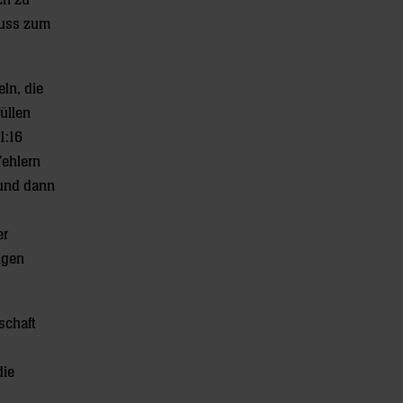
ch zu
luss zum
ln, die
üllen
1:16
Fehlern
 und dann
er
ngen
schaft
die