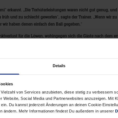
i“ erkannt. „Die Torhüterleistungen waren nicht gut genug, und
u früh und zu schlecht geworfen“, sagte der Trainer. „Wenn wir z
r wir haben denen einfach den Ball gegeben.“
nktverlust für die Löwen, wohingegen sich die Gäste nach dem er
meine Mannschaft. Wenn man bei den Löwen mit fünf Toren zurück
t“, sagte Michael Roth. „Wir werden in Zukunft nicht zurück, s
 am 25. Oktober können die Melsunger nun auch etwas gelassen
 gegen die Rhein-Neckar Löwen.
Details
Cookies
 Vielzahl von Services anzubieten, diese stetig zu verbessern
r Website, Social Media und Partnerwebsites anzuzeigen. Mit Kli
Alle News anzeigen
ein. Du kannst jederzeit Änderungen an deinen Cookie-Einstell
previous
newst
en ändern. Mehr Informationen findest Du außerdem in unserer
D
News:
News: