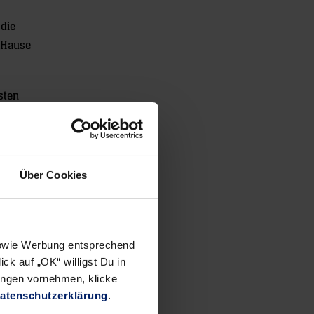
 die
u Hause
sten
liegt und
ondern
er
Über Cookies
 sowie Werbung entsprechend
ck auf „OK“ willigst Du in
ungen vornehmen, klicke
atenschutzerklärung
.