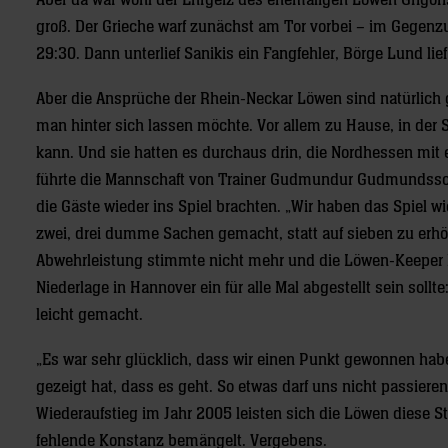
Aber da war wohl der Ehrgeiz des ehemaligen Löwen Grigoris
groß. Der Grieche warf zunächst am Tor vorbei – im Gegenz
29:30. Dann unterlief Sanikis ein Fangfehler, Börge Lund li
Aber die Ansprüche der Rhein-Neckar Löwen sind natürlic
man hinter sich lassen möchte. Vor allem zu Hause, in der 
kann. Und sie hatten es durchaus drin, die Nordhessen mit 
führte die Mannschaft von Trainer Gudmundur Gudmundsson 
die Gäste wieder ins Spiel brachten. „Wir haben das Spiel 
zwei, drei dumme Sachen gemacht, statt auf sieben zu erh
Abwehrleistung stimmte nicht mehr und die Löwen-Keeper h
Niederlage in Hannover ein für alle Mal abgestellt sein soll
leicht gemacht.
„Es war sehr glücklich, dass wir einen Punkt gewonnen habe
gezeigt hat, dass es geht. So etwas darf uns nicht passiere
Wiederaufstieg im Jahr 2005 leisten sich die Löwen diese S
fehlende Konstanz bemängelt. Vergebens.