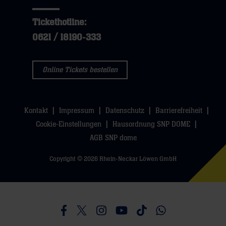
dann
hier
dann
klicken
Tickethotline:
klicken
sie
0621 / 18190-333
sie
hier
hier
Online Tickets bestellen
Kontakt
Impressum
Datenschutz
Barrierefreiheit
Cookie-Einstellungen
Hausordnung SNP DOME
AGB SNP dome
Copyright © 2026 Rhein-Neckar Löwen GmbH
Besucht uns auf Facebook
Besucht uns auf Twitter
Besucht uns auf Instagram
Besucht uns auf Youtube
Besucht uns auf TikTo
Besucht uns auf 