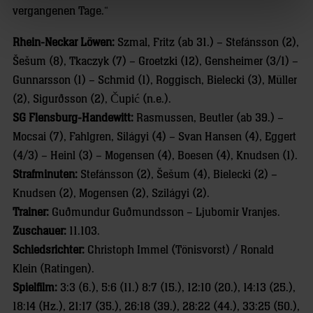
vergangenen Tage.“
Rhein-Neckar Löwen:
Szmal, Fritz (ab 31.) – Stefánsson (2),
Šešum (8), Tkaczyk (7) – Groetzki (12), Gensheimer (3/1) –
Gunnarsson (1) – Schmid (1), Roggisch, Bielecki (3), Müller
(2), Sigurðsson (2), Čupić (n.e.).
SG Flensburg-Handewitt:
Rasmussen, Beutler (ab 39.) –
Mocsai (7), Fahlgren, Silágyi (4) – Svan Hansen (4), Eggert
(4/3) – Heinl (3) – Mogensen (4), Boesen (4), Knudsen (1).
Strafminuten:
Stefánsson (2), Šešum (4), Bielecki (2) –
Knudsen (2), Mogensen (2), Szilágyi (2).
Trainer:
Guðmundur Guðmundsson – Ljubomir Vranjes.
Zuschauer:
11.103.
Schiedsrichter:
Christoph Immel (Tönisvorst) / Ronald
Klein (Ratingen).
Spielfilm:
3:3 (6.), 5:6 (11.) 8:7 (15.), 12:10 (20.), 14:13 (25.),
18:14 (Hz.), 21:17 (35.), 26:18 (39.), 28:22 (44.), 33:25 (50.),