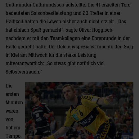
Guðmundur Guðmundsson aufstellte. Die 41 erzielten Tore
bedeuteten Saisonbestleistung und 23 Treffer in einer
Halbzeit hatten die Löwen bisher auch nicht erzielt. „Das
hat einfach Spaß gemacht“, sagte Oliver Roggisch,
nachdem er mit den Teamkollegen eine Ehrenrunde in der
Halle gedreht hatte. Der Defensivspezialist machte den Sieg
in Kiel am Mittwoch für die starke Leistung
mitverantwortlich: „So etwas gibt natürlich viel
Selbstvertrauen.“
Die
ersten
Minuten
waren
von
hohem
Tempo,