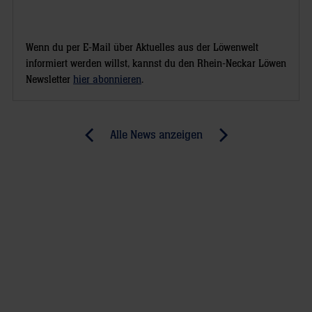
Wenn du per E-Mail über Aktuelles aus der Löwenwelt
informiert werden willst, kannst du den Rhein-Neckar Löwen
Newsletter
hier abonnieren
.
Post
Alle News anzeigen
previous
newst
navigation
News:
News:
Nächster
Sahnehaube
Nord-
auf
Kracher
eine
für
Traumwoche
die
Löwen