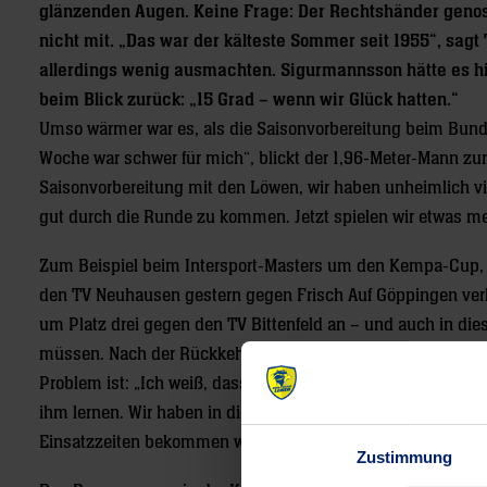
glänzenden Augen. Keine Frage: Der Rechtshänder genoss 
nicht mit. „Das war der kälteste Sommer seit 1955“, sa
allerdings wenig ausmachten. Sigurmannsson hätte es h
beim Blick zurück: „15 Grad – wenn wir Glück hatten.“
Umso wärmer war es, als die Saisonvorbereitung beim Bundes
Woche war schwer für mich“, blickt der 1,96-Meter-Mann zurü
Saisonvorbereitung mit den Löwen, wir haben unheimlich vie
gut durch die Runde zu kommen. Jetzt spielen wir etwas me
Zum Beispiel beim Intersport-Masters um den Kempa-Cup, w
den TV Neuhausen gestern gegen Frisch Auf Göppingen verl
um Platz drei gegen den TV Bittenfeld an – und auch in die
müssen. Nach der Rückkehr des Kapitäns ist die Rolle als Al
Problem ist: „Ich weiß, dass ich der zweite Mann bin und no
ihm lernen. Wir haben in dieser Saison aber so viele Parti
Einsatzzeiten bekommen werde.“
Zustimmung