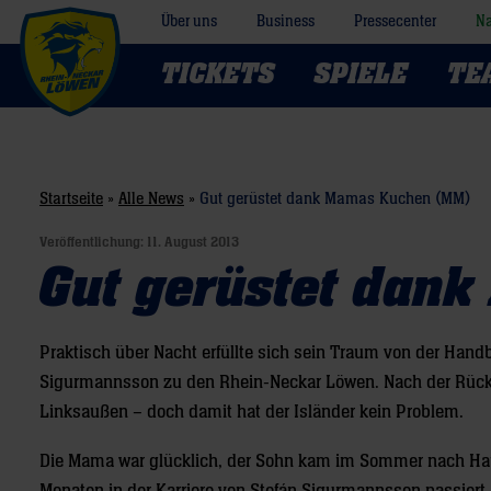
Über uns
Business
Pressecenter
Na
TICKETS
SPIELE
TE
Startseite
»
Alle News
»
Gut gerüstet dank Mamas Kuchen (MM)
Veröffentlichung:
11. August 2013
Gut gerüstet dan
Praktisch über Nacht erfüllte sich sein Traum von der Han
Sigurmannsson zu den Rhein-Neckar Löwen. Nach der Rückke
Linksaußen – doch damit hat der Isländer kein Problem.
Die Mama war glücklich, der Sohn kam im Sommer nach Haus