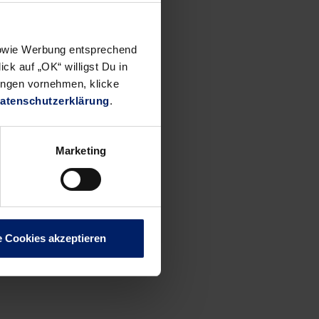
bewerb am
 und den
 geht es
 sowie Werbung entsprechend
ck auf „OK“ willigst Du in
ungen vornehmen, klicke
atenschutzerklärung
.
Marketing
e Cookies akzeptieren