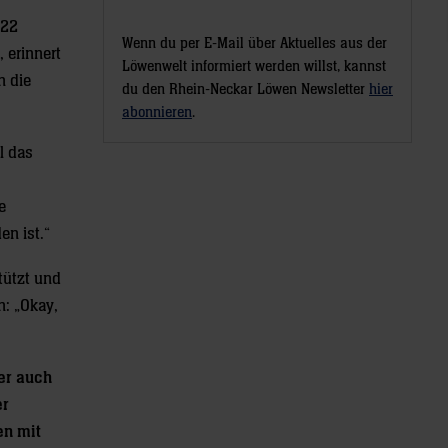
s 22
Wenn du per E-Mail über Aktuelles aus der
 erinnert
Löwenwelt informiert werden willst, kannst
n die
du den Rhein-Neckar Löwen Newsletter
hier
abonnieren
.
l das
e
en ist.“
tützt und
n: „Okay,
ber auch
er
en mit