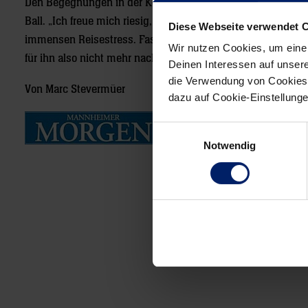
Den Begegnungen in der Königsklasse fiebert der Rechtshä
Ball. „Ich freue mich riesig, auch wenn auf uns sehr schwe
Diese Webseite verwendet 
immensen Reisestress. Fast jeden dritten Tag ein Spiel – s
Wir nutzen Cookies, um eine
für ihn also nicht mehr nach Island. Aber dort wird es ja au
Deinen Interessen auf unsere
die Verwendung von Cookies 
Von Marc Stevermüer
dazu auf Cookie-Einstellung
Einwilligungsauswahl
Notwendig
Post
navigation