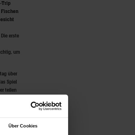
-Trip
m Fischen
esicht
Die erste
ichtig, um
tag über
as Spiel
r teilen
aber kein
 viel von
e
Über Cookies