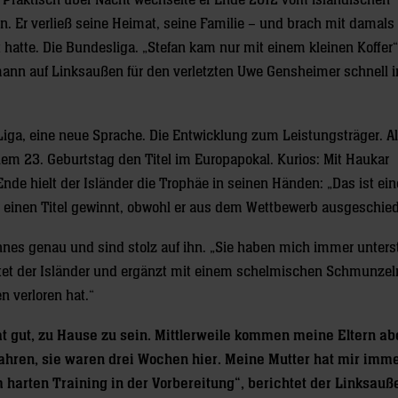
. Praktisch über Nacht wechselte er Ende 2012 vom isländischen
n. Er verließ seine Heimat, seine Familie – und brach mit damal
atte. Die Bundesliga. „Stefan kam nur mit einem kleinen Koffer“,
n auf Linksaußen für den verletzten Uwe Gensheimer schnell i
iga, eine neue Sprache. Die Entwicklung zum Leistungsträger. Al
nem 23. Geburtstag den Titel im Europapokal. Kurios: Mit Haukar
e hielt der Isländer die Trophäe in seinen Händen: „Das ist ein
der einen Titel gewinnt, obwohl er aus dem Wettbewerb ausgeschied
hnes genau und sind stolz auf ihn. „Sie haben mich immer unters
chtet der Isländer und ergänzt mit einem schelmischen Schmunzel
n verloren hat.“
at gut, zu Hause zu sein. Mittlerweile kommen meine Eltern a
fahren, sie waren drei Wochen hier. Meine Mutter hat mir imm
harten Training in der Vorbereitung“, berichtet der Linksauß