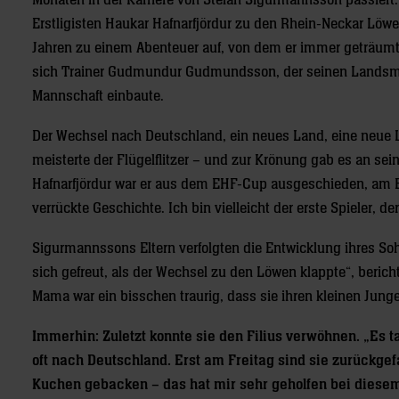
Monaten in der Karriere von Stefán Sigurmannsson passiert
Erstligisten Haukar Hafnarfjördur zu den Rhein-Neckar Löwe
Jahren zu einem Abenteuer auf, von dem er immer geträumt h
sich Trainer Gudmundur Gudmundsson, der seinen Landsman
Mannschaft einbaute.
Der Wechsel nach Deutschland, ein neues Land, eine neue L
meisterte der Flügelflitzer – und zur Krönung gab es an sei
Hafnarfjördur war er aus dem EHF-Cup ausgeschieden, am End
verrückte Geschichte. Ich bin vielleicht der erste Spieler, 
Sigurmannssons Eltern verfolgten die Entwicklung ihres So
sich gefreut, als der Wechsel zu den Löwen klappte“, beri
Mama war ein bisschen traurig, dass sie ihren kleinen Junge
Immerhin: Zuletzt konnte sie den Filius verwöhnen. „Es t
oft nach Deutschland. Erst am Freitag sind sie zurückge
Kuchen gebacken – das hat mir sehr geholfen bei diesem 