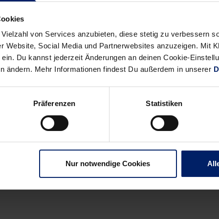
nder schon jetzt entgegen, war er doch noch nie in diesem Wett
re Aufgaben warten“, weiß der Blondschopf um die starken Gegner
Cookies
o sieht der Terminkalender bis zum Jahreswechsel aus. So schnell
 Vielzahl von Services anzubieten, diese stetig zu verbessern
ch sowieso immer kälter.
r Website, Social Media und Partnerwebsites anzuzeigen. Mit Kli
ein. Du kannst jederzeit Änderungen an deinen Cookie-Einstell
en ändern. Mehr Informationen findest Du außerdem in unserer
D
Präferenzen
Statistiken
Alle News anzeigen
previous
newst
News:
News:
Nur notwendige Cookies
All
Rhein-
Nach
Neckar-
Kraftakt
Löwen
in
mit
Teil