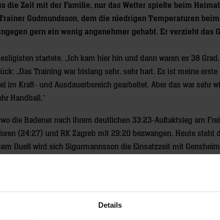
die Zeit mit der Familie, nur das Wetter spielte beim Heimat
gt Trainer Gudmundsson, dem die niedrigen Temperaturen bei
ingegen gern ein wenig angenehmer gehabt. Er verzieht das G
ligisten startete. „Ich kam hier hin und dann waren es 38 Grad. 
ck: „Das Training war bislang sehr, sehr hart. Es ist meine erste
l im Kraft- und Ausdauerbereich gearbeitet. Aber das war sehr w
hr Handball.“
o die Badener nach ihrem deutlichen 33:23-Auftaktsieg am Frei
oren (24:27) und RK Zagreb mit 29:20 bezwangen. Heute steht d
sem Duell wird sich Sigurmannsson die Einsatzzeit mit Gensheime
leinunterhalter auf Linksaußen Geschichte, was für den Isländer 
ch sehr hart arbeiten muss. Uwe ist ein guter Spieler und ich kann
en durch die Champions League. Deshalb denke ich, dass ich mein
Details