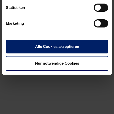
Statistiken
Post
Alle News anzeigen
Marketing
previous
newst
navigation
News:
News:
Gut
Zwei
gerüstet
Verletzte
Alle Cookies akzeptieren
dank
bei
Mamas
den
Nur notwendige Cookies
Kuchen
Löwen
(MM)
(RNZ)