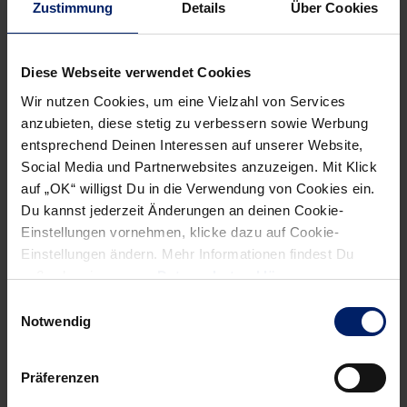
Zustimmung
Details
Über Cookies
Diese Webseite verwendet Cookies
NEWSLETTER
Wir nutzen Cookies, um eine Vielzahl von Services
anzubieten, diese stetig zu verbessern sowie Werbung
entsprechend Deinen Interessen auf unserer Website,
Social Media und Partnerwebsites anzuzeigen. Mit Klick
auf „OK“ willigst Du in die Verwendung von Cookies ein.
Du kannst jederzeit Änderungen an deinen Cookie-
Einstellungen vornehmen, klicke dazu auf Cookie-
Einstellungen ändern. Mehr Informationen findest Du
außerdem in unserer
Datenschutzerklärung
.
Einwilligungsauswahl
Notwendig
Wenn du per E-Mail über Aktuelles aus der Löwenwelt
Präferenzen
informiert werden willst, kannst du den Rhein-Neckar Löwen
Newsletter
hier abonnieren
.