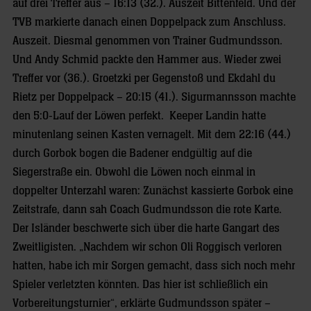
auf drei Treffer aus – 16:13 (32.). Auszeit Bittenfeld. Und der
TVB markierte danach einen Doppelpack zum Anschluss.
Auszeit. Diesmal genommen von Trainer Gudmundsson.
Und Andy Schmid packte den Hammer aus. Wieder zwei
Treffer vor (36.). Groetzki per Gegenstoß und Ekdahl du
Rietz per Doppelpack – 20:15 (41.). Sigurmannsson machte
den 5:0-Lauf der Löwen perfekt. Keeper Landin hatte
minutenlang seinen Kasten vernagelt. Mit dem 22:16 (44.)
durch Gorbok bogen die Badener endgültig auf die
Siegerstraße ein. Obwohl die Löwen noch einmal in
doppelter Unterzahl waren: Zunächst kassierte Gorbok eine
Zeitstrafe, dann sah Coach Gudmundsson die rote Karte.
Der Isländer beschwerte sich über die harte Gangart des
Zweitligisten. „Nachdem wir schon Oli Roggisch verloren
hatten, habe ich mir Sorgen gemacht, dass sich noch mehr
Spieler verletzten könnten. Das hier ist schließlich ein
Vorbereitungsturnier“, erklärte Gudmundsson später –