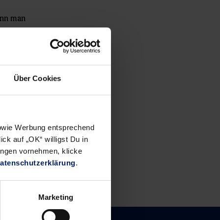
wenn man
Über Cookies
 sowie Werbung entsprechend
ck auf „OK“ willigst Du in
ungen vornehmen, klicke
atenschutzerklärung
.
Marketing