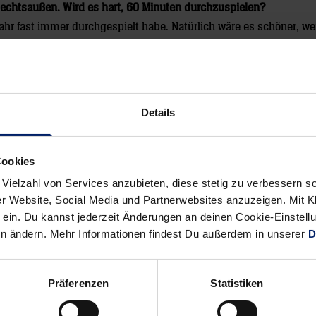
 Rechtsaußen. Wird es hart, 60 Minuten durchzuspielen?
 Jahr fast immer durchgespielt habe. Natürlich wäre es schöner, 
 Spiele.
Details
Alle News anzeigen
Cookies
previous
newst
News:
News:
 Vielzahl von Services anzubieten, diese stetig zu verbessern
r Website, Social Media und Partnerwebsites anzuzeigen. Mit Kli
Auf
Löwen
ein. Du kannst jederzeit Änderungen an deinen Cookie-Einstell
den
schlagen
en ändern. Mehr Informationen findest Du außerdem in unserer
D
Geschmack
vorsichtige
gekommen
Töne
(MM)
an
Präferenzen
Statistiken
(BNN)