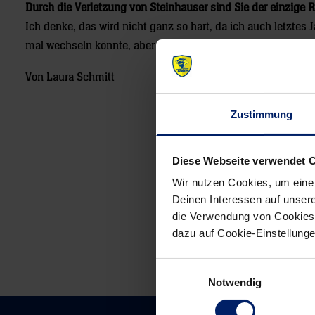
Durch die Verletzung von Steinhauser sind Sie der einzige
Ich denke, das wird nicht ganz so hart, da ich auch letztes
mal wechseln könnte, aber ich bin fit und freue mich auf die
Von Laura Schmitt
Zustimmung
Post
Diese Webseite verwendet 
navigation
Wir nutzen Cookies, um eine
Deinen Interessen auf unsere
die Verwendung von Cookies 
dazu auf Cookie-Einstellung
Einwilligungsauswahl
Notwendig