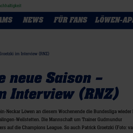
chhaltigkeit
AMS
NEWS
FÜR FANS
LÖWEN-AP
Groetzki im Interview (RNZ)
ie neue Saison –
im Interview (RNZ)
hein-Neckar Löwen an diesem Wochenende die Bundesliga wieder 
alingen-Weilstetten. Die Mannschaft um Trainer Gudmundur
 auf die Champions League. So auch Patrick Groetzki (Foto: vaf