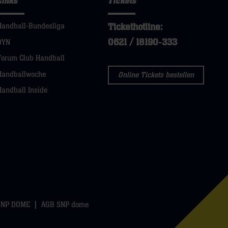
Links
Tickets
Tickethotline:
Handball-Bundesliga
0621 / 18190-333
DYN
Forum Club Handball
Handballwoche
Online Tickets bestellen
Handball Inside
SNP DOME
AGB SNP dome