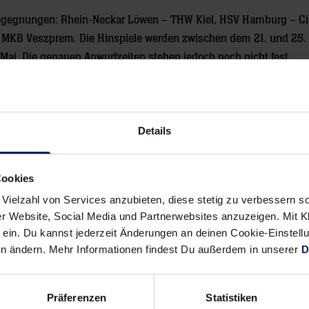
 Begegnungen: Rhein-Neckar Löwen – THW Kiel, HSV Hamburg – C
 MKB Veszprem. Die Hinspiele werden zwischen dem 21. und 25. 
Mai. Die genauen Anwurfzeiten stehen jedoch noch nicht fest.
Details
Cookies
Alle News anzeigen
 Vielzahl von Services anzubieten, diese stetig zu verbessern
previous
newst
r Website, Social Media und Partnerwebsites anzuzeigen. Mit Kli
News:
News:
ein. Du kannst jederzeit Änderungen an deinen Cookie-Einstell
Das
Siebenmeter
en ändern. Mehr Informationen findest Du außerdem in unserer
D
stets
–
brisante
Der
Duell
Löwenpodcast
Präferenzen
Statistiken