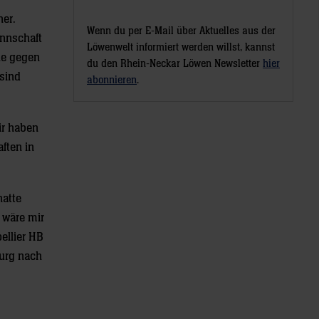
ner.
Wenn du per E-Mail über Aktuelles aus der
annschaft
Löwenwelt informiert werden willst, kannst
le gegen
du den Rhein-Neckar Löwen Newsletter
hier
 sind
abonnieren
.
ir haben
ften in
hatte
b wäre mir
ellier HB
urg nach