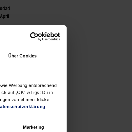
iudad
April
Über Cookies
 sowie Werbung entsprechend
ck auf „OK“ willigst Du in
ungen vornehmen, klicke
atenschutzerklärung
.
Marketing