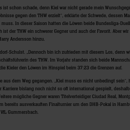
as ist schon schade, denn Kiel war nicht gerade mein Wunschgeg
gebnisse gegen den THW erzielt“, erklärte der Schwede, dessen M
 muss. In dieser Saison hatten die Löwen beide Bundesliga-Duel
 ist der THW ein schwerer Gegner und auch der Favorit. Aber wir
-Harry Andersson hinzu.
ldorf-Schulst. „Dennoch bin ich zufrieden mit diesem Los, denn w
schäftsführerin des THW. Im Vorjahr standen sich beide Mannscha
die Kieler den Löwen im Hinspiel beim 37:23 die Grenzen auf.
 aus dem Weg gegangen. „Kiel muss es nicht unbedingt sein“, 
 Karriere bislang noch nicht so oft international gespielt, deshal
 Weitere mögliche Gegner waren Titelverteidiger Ciudad Real, Montp
 bereits ausverkauften Finalturnier um den DHB-Pokal in Hamb
den VfL Gummersbach.