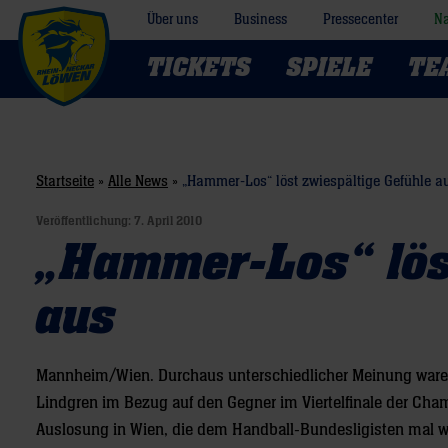
Über uns
Business
Pressecenter
Na
TICKETS
SPIELE
TE
Startseite
»
Alle News
»
„Hammer-Los“ löst zwiespältige Gefühle a
Veröffentlichung:
7. April 2010
„Hammer-Los“ löst
aus
Mannheim/Wien. Durchaus unterschiedlicher Meinung waren
Lindgren im Bezug auf den Gegner im Viertelfinale der Ch
Auslosung in Wien, die dem Handball-Bundesligisten mal w