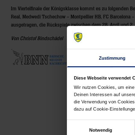
Im Viertelfinale der Königsklasse kommt es zu folgenden
Real, Medwedi Tschechow – Montpellier HB, FC Barcelona –
ausgetragen, die Rückspiele zwischen dem 28. April und 2. 
Von Christof Bindschädel
07.04.2010
Zustimmung
Diese Webseite verwendet 
Post
Wir nutzen Cookies, um eine
navigation
Deinen Interessen auf unsere
die Verwendung von Cookies 
dazu auf Cookie-Einstellung
Einwilligungsauswahl
Notwendig