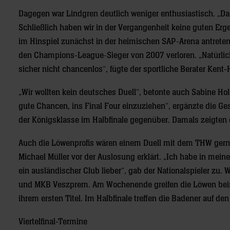
Dagegen war Lindgren deutlich weniger enthusiastisch. „D
Schließlich haben wir in der Vergangenheit keine guten Er
im Hinspiel zunächst in der heimischen SAP-Arena antreten
den Champions-League-Sieger von 2007 verloren. „Natürlich
sicher nicht chancenlos“, fügte der sportliche Berater Kent
„Wir wollten kein deutsches Duell“, betonte auch Sabine Ho
gute Chancen, ins Final Four einzuziehen“, ergänzte die Ge
der Königsklasse im Halbfinale gegenüber. Damals zeigten 
Auch die Löwenprofis wären einem Duell mit dem THW gerne
Michael Müller vor der Auslosung erklärt. „Ich habe in meiner
ein ausländischer Club lieber“, gab der Nationalspieler zu.
und MKB Veszprem. Am Wochenende greifen die Löwen beim
ihrem ersten Titel. Im Halbfinale treffen die Badener auf 
Viertelfinal-Termine