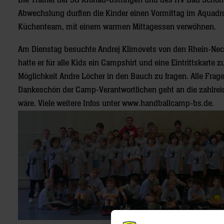
Die Trainer der SG Kronau-Östringen und des HV Bad Schönb
Abwechslung durften die Kinder einen Vormittag im Aquadr
Küchenteam, mit einem warmen Mittagessen verwöhnen.
Am Dienstag besuchte Andrej Klimovets von den Rhein-Nec
hatte er für alle Kids ein Campshirt und eine Eintrittskart
Möglichkeit Andre Löcher in den Bauch zu fragen. Alle Frage
Dankeschön der Camp-Verantwortlichen geht an die zahlreich
wäre. Viele weitere Infos unter www.handballcamp-bs.de.