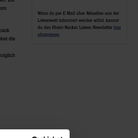
en. Zur
 vom
Wenn du per E-Mail über Aktuelles aus der
Löwenwelt informiert werden willst, kannst
du den Rhein-Neckar Löwen Newsletter
hier
epäck
abonnieren
.
abei die
möglich