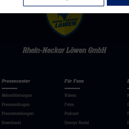
Rhein-Neckar Löwen GmbH
Pressecenter
Für Fans
Akkreditierungen
Videos
Presseanfragen
Fotos
Pressemeldungen
Podcast
Downloads
Connys Rudel