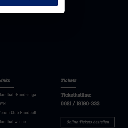
Links
Tickets
Tickethotline:
Handball-Bundesliga
0621 / 18190-333
DYN
Forum Club Handball
Handballwoche
Online Tickets bestellen