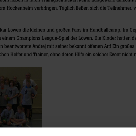
orn ließen in ihren Trainigseinheiten keine Langeweile aufkomm
om Hockenheim verbringen. Täglich ließen sich die Teilnehmer,
kar Löwen die kleinen und großen Fans im Handballcamp. Im G
e zu einem Champions League-Spiel der Löwen. Die Kinder hatten d
n beantwortete Andrej mit seiner bekannt offenen Art! Ein großes
en Helfer und Trainer, ohne deren Hilfe ein solcher Event nicht 