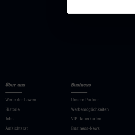
Über uns
Business
Werte der Löwen
Unsere Partner
Historie
Werbemöglichkeiten
Jobs
VIP Dauerkarten
Aufsichtsrat
Business-News