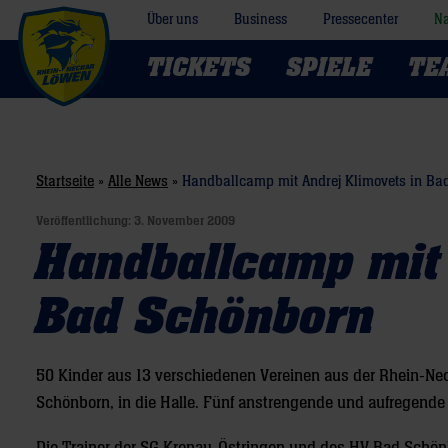
Über uns
Business
Pressecenter
Na
TICKETS
SPIELE
TE
Startseite
»
Alle News
»
Handballcamp mit Andrej Klimovets in Ba
Veröffentlichung:
3. November 2009
Handballcamp mit 
Bad Schönborn
50 Kinder aus 13 verschiedenen Vereinen aus der Rhein-Ne
Schönborn, in die Halle. Fünf anstrengende und aufregende