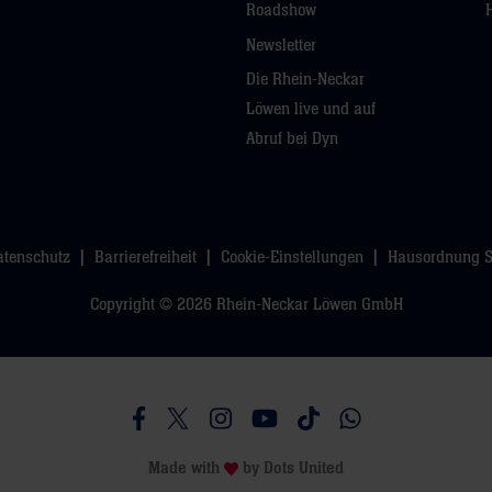
Roadshow
Newsletter
Die Rhein-Neckar
Löwen live und auf
Abruf bei Dyn
atenschutz
Barrierefreiheit
Cookie-Einstellungen
Hausordnung 
Copyright © 2026 Rhein-Neckar Löwen GmbH
Besucht uns auf Facebook
Besucht uns auf Twitter
Besucht uns auf Instagram
Besucht uns auf Youtube
Besucht uns auf TikTo
Besucht uns auf 
Made with
by
Dots United