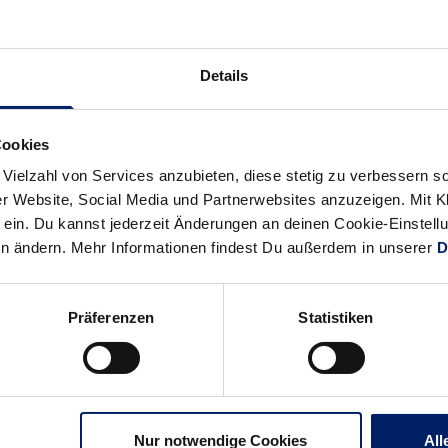
Alle News anzeigen
previous
newst
Details
News:
News:
Thomas
Knapper
Bruhn
Sieg
Cookies
verstärkt
der
 Vielzahl von Services anzubieten, diese stetig zu verbessern
die
Regionalliga-
r Website, Social Media und Partnerwebsites anzuzeigen. Mit Kli
ein. Du kannst jederzeit Änderungen an deinen Cookie-Einstell
Löwen
Mannschaft
en ändern. Mehr Informationen findest Du außerdem in unserer
D
Präferenzen
Statistiken
Nur notwendige Cookies
All